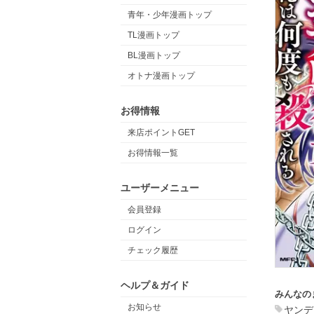
青年・少年漫画トップ
TL漫画トップ
BL漫画トップ
オトナ漫画トップ
お得情報
来店ポイントGET
お得情報一覧
ユーザーメニュー
会員登録
ログイン
チェック履歴
ヘルプ＆ガイド
みんなの
お知らせ
ヤンデ