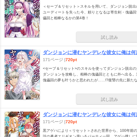
＜セーブ＆リセット＞スキルを用いて、ダンジョン脱出
ユーディートを失った今、頼りとなるは寄生剣・傀儡回
儡回と相棒なるかの第4巻！
試し読み
ダンジョンに潜むヤンデレな彼女に俺は何
171ページ |
720pt
<セーブ＆リセット>のスキルを使ってダンジョン脱出
ダンジョンを攻略し、相棒の傀儡回とともに外へ出る。
傀儡回の夢も叶うかと思われたが……!?復讐の先に新た
試し読み
ダンジョンに潜むヤンデレな彼女に俺は何
171ページ |
720pt
黒アゲハにより＜リセット＞された世界から、100年前
説の勇者エリギオン率いるパーティ一同。アゲハ捜しに