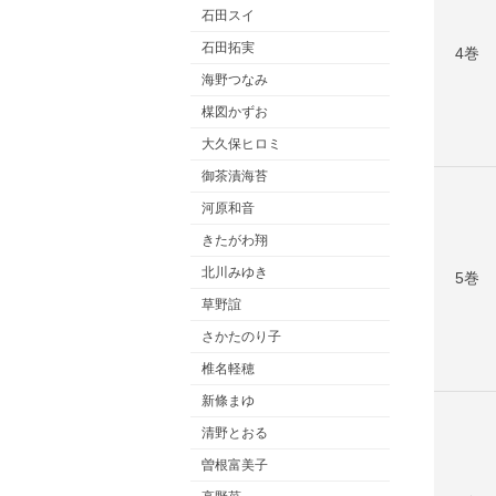
石田スイ
石田拓実
4巻
海野つなみ
楳図かずお
大久保ヒロミ
御茶漬海苔
河原和音
きたがわ翔
北川みゆき
5巻
草野誼
さかたのり子
椎名軽穂
新條まゆ
清野とおる
曽根富美子