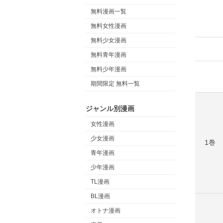
無料漫画一覧
無料女性漫画
無料少女漫画
無料青年漫画
無料少年漫画
期間限定 無料一覧
ジャンル別漫画
女性漫画
少女漫画
1巻
青年漫画
少年漫画
TL漫画
BL漫画
オトナ漫画