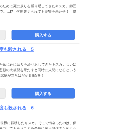
のために死に戻りを繰り返してきたキスカ。師匠
で……!? 何度裏切られても復讐を果たせ！ 傀
購入する
度も殺される 5
のために死に戻りを繰り返してきたキスカ。ついに
悲願の大復讐を果たすと同時に人間になるという
な試練が立ちはだかる第5巻！
購入する
度も殺される 6
の世界に転移したキスカ。そこで出会ったのは、伝
協力してもらうことを条件に魔王討伐のためふた