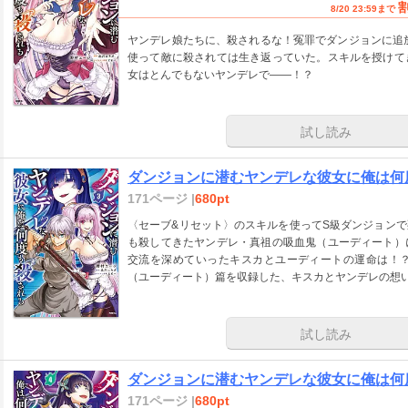
8/20 23:59まで
ヤンデレ娘たちに、殺されるな！冤罪でダンジョンに追
使って敵に殺されては生き返っていた。スキルを授けて
女はとんでもないヤンデレで――！？
試し読み
ダンジョンに潜むヤンデレな彼女に俺は何
171ページ |
680pt
〈セーブ&リセット〉のスキルを使ってS級ダンジョン
も殺してきたヤンデレ・真祖の吸血鬼（ユーディート）
交流を深めていったキスカとユーディートの運命は！
（ユーディート）篇を収録した、キスカとヤンデレの想
試し読み
ダンジョンに潜むヤンデレな彼女に俺は何
171ページ |
680pt