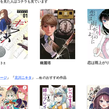
を見た人はコチラも見ています
ト±
幽麗塔
ージ
」 「
北川ニキタ
」
のおすすめ作品
…他