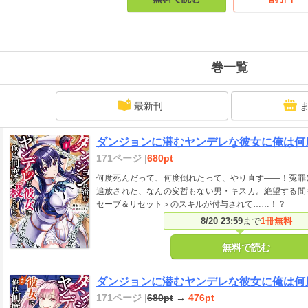
巻一覧
最新刊
ダンジョンに潜むヤンデレな彼女に俺は何
171ページ |
680pt
何度死んだって、何度倒れたって、やり直す――！冤罪
追放された、なんの変哲もない男・キスカ。絶望する間
セーブ＆リセット＞のスキルが付与されて……！？
8/20 23:59
まで
1冊無料
無料で読む
ダンジョンに潜むヤンデレな彼女に俺は何
171ページ |
680pt
→
476pt