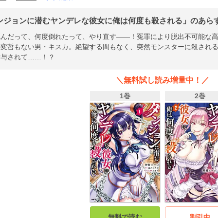
ンジョンに潜むヤンデレな彼女に俺は何度も殺される」のあらすじ
死んだって、何度倒れたって、やり直す――！冤罪により脱出不可能な
の変哲もない男・キスカ。絶望する間もなく、突然モンスターに殺され
付与されて……！？
＼無料試し読み増量中！／
1巻
2巻
無料で読む
割引中