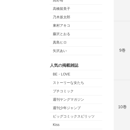
高野苺
高橋留美子
乃木坂太郎
東村アキコ
藤沢とおる
真島ヒロ
9巻
矢沢あい
人気の掲載雑誌
BE・LOVE
ストーリーな女たち
プチコミック
週刊ヤングマガジン
10巻
週刊少年ジャンプ
ビッグコミックスピリッツ
Kiss