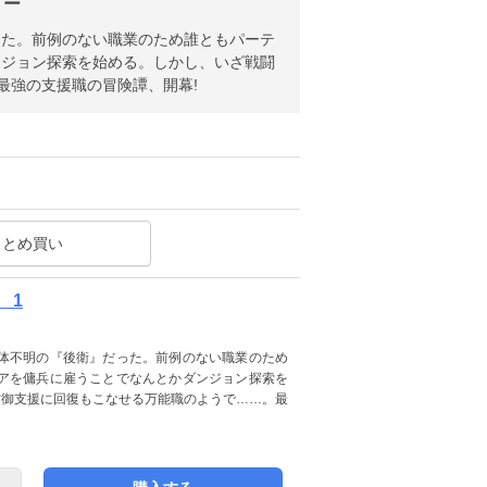
リー
った。前例のない職業のため誰ともパーテ
ンジョン探索を始める。しかし、いざ戦闘
最強の支援職の冒険譚、開幕!
まとめ買い
 1
体不明の『後衛』だった。前例のない職業のため
アを傭兵に雇うことでなんとかダンジョン探索を
防御支援に回復もこなせる万能職のようで……。最