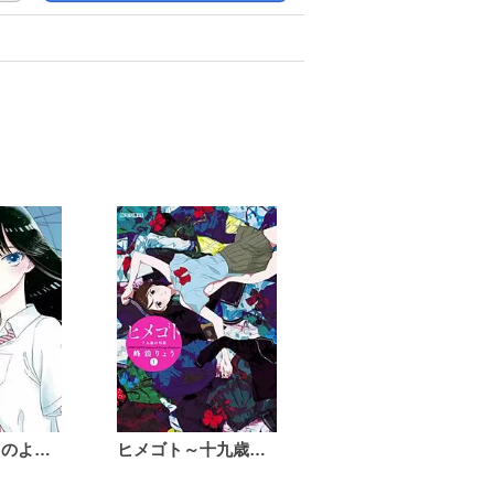
恋は雨上がりのように
ヒメゴト～十九歳の制服～