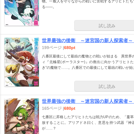
物。一般人を守りながらの戦いに苦戦するアリヒトたち
る――。
試し読み
世界最強の後衛 ～迷宮国の新人探索者～
199ページ |
680pt
八番区最後にして最凶の魔物との戦いが始まる 異世界
ィ『北極星(ポーラスター)』の救出に向かうアリヒト
き”の魔物で……。八番区での最後にして最凶の戦いが始
試し読み
世界最強の後衛 ～迷宮国の新人探索者～
165ページ |
680pt
七番区に昇格したアリヒトたちは戦力UPのため、「蔓
放することに。アリアドネ曰く、意思を持つ武器『神器
が……？