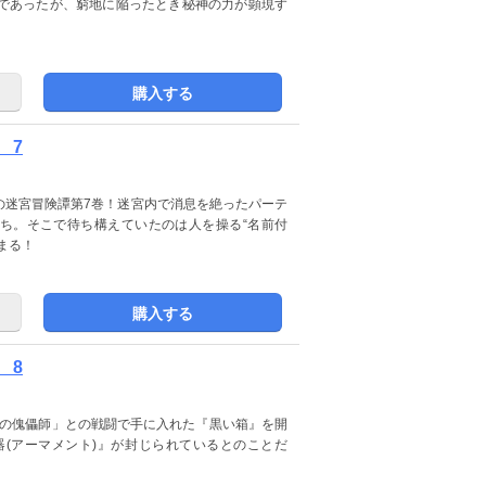
であったが、窮地に陥ったとき秘神の力が顕現す
購入する
 7
の迷宮冒険譚第7巻！迷宮内で消息を絶ったパーテ
たち。そこで待ち構えていたのは人を操る“名前付
まる！
購入する
 8
草の傀儡師」との戦闘で手に入れた『黒い箱』を開
(アーマメント)』が封じられているとのことだ