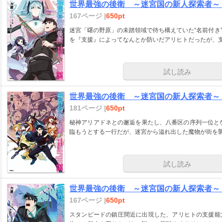
世界最強の後衛 ～迷宮国の新人探索者～
167ページ |
650pt
迷宮「曙の野原」の未踏領域で待ち構えていた“名前付き
を『支援』によってなんとか防いだアリヒトだったが、
試し読み
世界最強の後衛 ～迷宮国の新人探索者～
181ページ |
650pt
秘神アリアドネとの邂逅を果たし、八番区の序列一位と
臨もうとする一行だが、迷宮から溢れ出した魔物が街を襲
試し読み
世界最強の後衛 ～迷宮国の新人探索者～
167ページ |
650pt
スタンピードの鎮圧間近に出現した、アリヒトの支援能