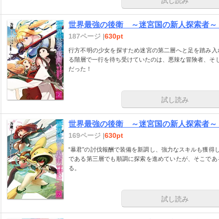
試し読み
世界最強の後衛 ～迷宮国の新人探索者～
187ページ |
630pt
行方不明の少女を探すため迷宮の第二層へと足を踏み入
る階層で一行を待ち受けていたのは、悪辣な冒険者、そし
だった！
試し読み
世界最強の後衛 ～迷宮国の新人探索者～
169ページ |
630pt
“暴君”の討伐報酬で装備を新調し、強力なスキルも獲得
である第三層でも順調に探索を進めていたが、そこであ
る。
試し読み