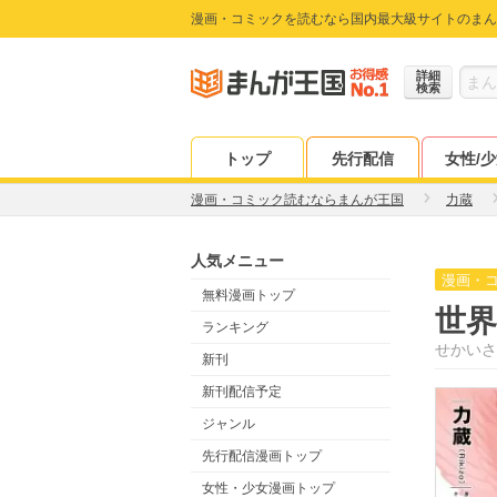
漫画・コミックを読むなら国内最大級サイトのまん
詳細
検索
トップ
先行配信
女性/
漫画・コミック読むならまんが王国
力蔵
人気メニュー
漫画・
無料漫画トップ
世
ランキング
せかいさ
新刊
新刊配信予定
ジャンル
先行配信漫画トップ
女性・少女漫画トップ