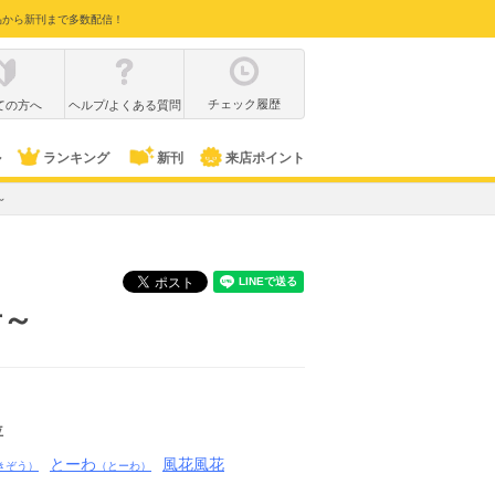
品から新刊まで多数配信！
チェック履歴
ての方へ
ヘルプ/よくある質問
ル
ランキング
新刊
来店ポイント
～
者～
位
とーわ
風花風花
きぞう）
（とーわ）