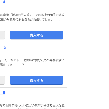
 4
”の魔物「鷲頭の巨人兵」。その格上の相手の猛攻
支援の対象外である自らが負傷してしまい……。
購入する
 ５
なったアリヒト。 七番区に挑むための昇格試験に
撃してきて――!?
購入する
 6
力でも防ぎ切れないほどの攻撃力を誇る巨大な魔