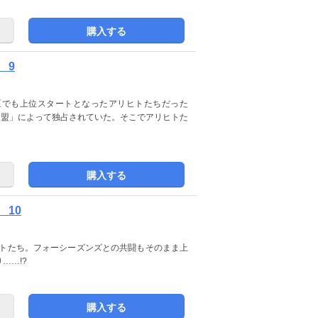
購入する
 9
区でも上位スタートとなったアリヒトたちだった
同盟」によって独占されていた。そこでアリヒトた
購入する
10
ヒトたち。フォーシーズンズとの共闘もそのまま上
……!?
購入する