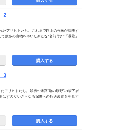
購入する
 2
れたアリヒトたち。これまで以上の強敵が闊歩す
て数多の魔物を率いた新たな“名前付き”「暴君」
購入する
 3
したアリヒトたち。最初の迷宮“曙の原野”の最下層
るはずのないさらなる深層への転送装置を発見す
購入する