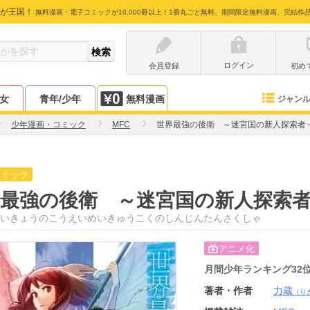
が王国！
無料漫画・電子コミックが10,000冊以上！1冊丸ごと無料、期間限定無料漫画、完結作
ログイン
会員登録
初め
少女
青年/少年
無料漫画
ジャン
少年漫画・コミック
MFC
世界最強の後衛 ～迷宮国の新人探索者
コミック
界最強の後衛 ～迷宮国の新人探索
いきょうのこうえいめいきゅうこくのしんじんたんさくしゃ
アニメ化
月間少年ランキング
32
著者・作者
力蔵
（り