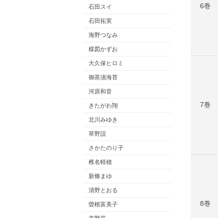
6巻
石田スイ
石田拓実
海野つなみ
楳図かずお
大久保ヒロミ
御茶漬海苔
河原和音
7巻
きたがわ翔
北川みゆき
草野誼
さかたのり子
椎名軽穂
新條まゆ
清野とおる
8巻
曽根富美子