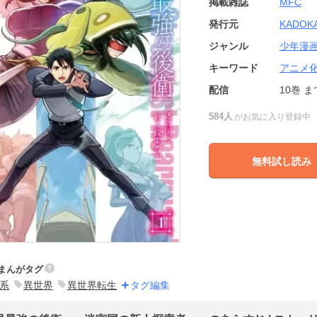
掲載雑誌
MFC
発行元
KADOK
ジャンル
少年漫
キーワード
アニメ
配信
10巻
ま
584人
がお気に入り登録中
無料試し読み
まんがタグ
系
異世界
異世界転生
タグ編集