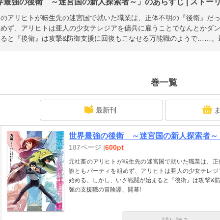
界最強の後衛 ～迷宮国の新人探索者～」のあらすじ | ストー
畜のアリヒトが転生先の迷宮国で就いた職業は、正体不明の『後衛』だ
組めず、アリヒトは亜人の少女テレジアを傭兵に雇うことでなんとかダ
まると『後衛』は攻撃&防御支援に回復もこなせる万能職のようで……。
巻一覧
最新刊
世界最強の後衛 ～迷宮国の新人探索者～
187ページ |
600pt
元社畜のアリヒトが転生先の迷宮国で就いた職業は、正
誰ともパーティを組めず、アリヒトは亜人の少女テレジ
始める。しかし、いざ戦闘が始まると『後衛』は攻撃&
強の支援職の冒険譚、開幕!