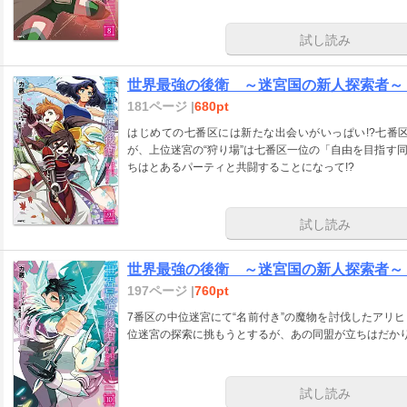
試し読み
世界最強の後衛 ～迷宮国の新人探索者～
181ページ |
680pt
はじめての七番区には新たな出会いがいっぱい!?七番
が、上位迷宮の“狩り場”は七番区一位の「自由を目指す
ちはとあるパーティと共闘することになって!?
試し読み
世界最強の後衛 ～迷宮国の新人探索者～ 
197ページ |
760pt
7番区の中位迷宮にて“名前付き”の魔物を討伐したアリ
位迷宮の探索に挑もうとするが、あの同盟が立ちはだかり
試し読み