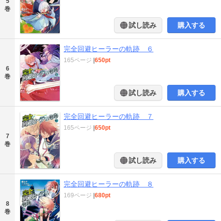
5
巻
試し読み
購入する
完全回避ヒーラーの軌跡 ６
165ページ
|
650pt
6
巻
試し読み
購入する
完全回避ヒーラーの軌跡 ７
165ページ
|
650pt
7
巻
試し読み
購入する
完全回避ヒーラーの軌跡 ８
169ページ
|
680pt
8
巻