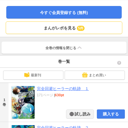
今すぐ会員登録する (無料)
まんがレポを見る
5件
全巻の情報を
閉じる
巻一覧
最新刊
まとめ買い
完全回避ヒーラーの軌跡 １
171ページ
|
630pt
1
巻
試し読み
購入する
完全回避ヒーラーの軌跡 ２