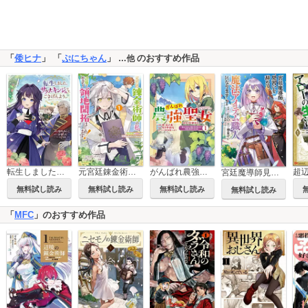
「
倭ヒナ
」 「
ぷにちゃん
」
のおすすめ作品
…他
転生しました、サラナ・キンジェです。ごきげんよう。 ～優雅なスローライフで大忙し～
元宮廷錬金術師の私、辺境でのんびり領地開拓はじめます！
がんばれ農強聖女～聖女の地位と婚約者を奪われた令嬢の農業革命日誌～@COMIC
宮廷魔導師見習いを辞めて、魔法アイテム職人になります
無料試し読み
無料試し読み
無料試し読み
無料試し読み
「
MFC
」のおすすめ作品