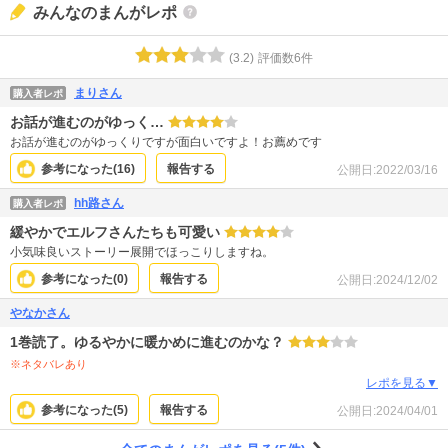
みんなのまんがレポ
(
3.2
)
評価数
6
件
まりさん
購入者レポ
お話が進むのがゆっく…
お話が進むのがゆっくりですが面白いですよ！お薦めです
参考になった(
16
)
報告する
公開日:
2022/03/16
hh路さん
購入者レポ
緩やかでエルフさんたちも可愛い
小気味良いストーリー展開でほっこりしますね。
参考になった(
0
)
報告する
公開日:
2024/12/02
やなかさん
1巻読了。ゆるやかに暖かめに進むのかな？
※ネタバレあり
レポを見る▼
参考になった(
5
)
報告する
公開日:
2024/04/01