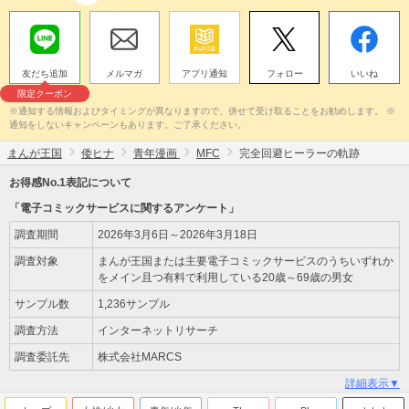
友だち追加
メルマガ
アプリ通知
フォロー
いいね
限定クーポン
※通知する情報およびタイミングが異なりますので、併せて受け取ることをお勧めします。 ※
通知をしないキャンペーンもあります。ご了承ください。
まんが王国
倭ヒナ
青年漫画
MFC
完全回避ヒーラーの軌跡
お得感No.1表記について
「電子コミックサービスに関するアンケート」
調査期間
2026年3月6日～2026年3月18日
調査対象
まんが王国または主要電子コミックサービスのうちいずれか
をメイン且つ有料で利用している20歳～69歳の男女
サンプル数
1,236サンプル
調査方法
インターネットリサーチ
調査委託先
株式会社MARCS
詳細表示▼