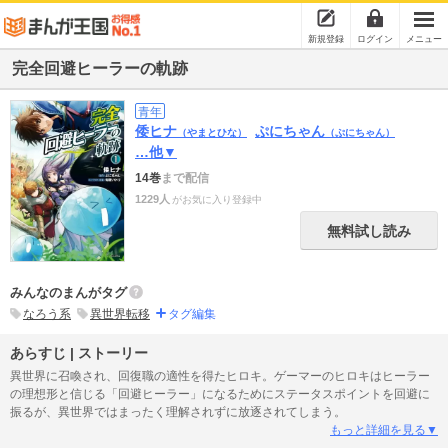
新規登録
ログイン
メニュー
完全回避ヒーラーの軌跡
青年
倭ヒナ
ぷにちゃん
（やまとひな）
（ぷにちゃん）
…他▼
14巻
まで配信
1229人
がお気に入り登録中
無料試し読み
みんなのまんがタグ
なろう系
異世界転移
タグ編集
あらすじ | ストーリー
異世界に召喚され、回復職の適性を得たヒロキ。ゲーマーのヒロキはヒーラー
の理想形と信じる「回避ヒーラー」になるためにステータスポイントを回避に
振るが、異世界ではまったく理解されずに放逐されてしまう。
もっと詳細を見る▼