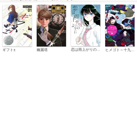
恋は雨上がりのように
ギフト±
幽麗塔
ヒメゴト～十九歳の制服～