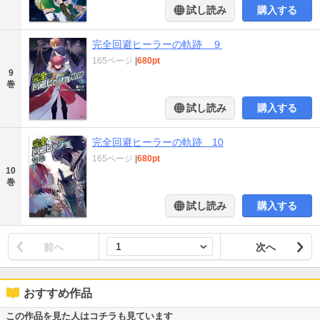
試し読み
購入する
完全回避ヒーラーの軌跡 ９
165ページ
|
680pt
9
巻
試し読み
購入する
完全回避ヒーラーの軌跡 10
165ページ
|
680pt
10
巻
試し読み
購入する
前へ
次へ
おすすめ作品
この作品を見た人はコチラも見ています