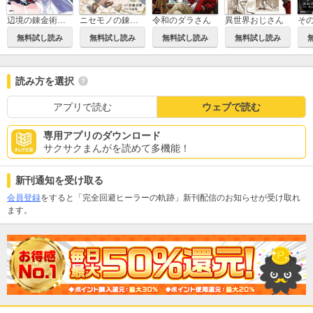
辺境の錬金術師 ～今更予算ゼロの職場に戻るとかもう無理～
ニセモノの錬金術師
令和のダラさん
異世界おじさん
無料試し読み
無料試し読み
無料試し読み
無料試し読み
読み方を選択
アプリで読む
ウェブで読む
専用アプリのダウンロード
サクサクまんがを読めて多機能！
新刊通知を受け取る
会員登録
をすると「完全回避ヒーラーの軌跡」新刊配信のお知らせが受け取れ
ます。