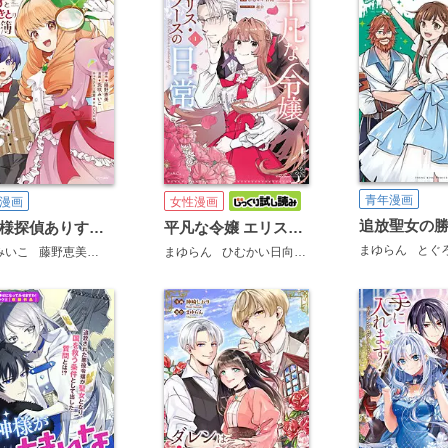
青年漫画
漫画
女性漫画
お嬢様探偵ありすと少年執事ゆきとの事件簿
平凡な令嬢 エリス・ラースの日常
まゆらん
とぐ
みいこ
藤野恵美
HACCAN
まゆらん
ひむかい日向
羽公