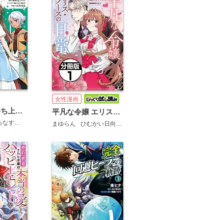
女性漫画
追放聖女の勝ち上がりライフ
平凡な令嬢 エリス・ラースの日常 分冊版
ろなす
イヌ乃さゑ汰
まゆらん
ひむかい日向
羽公