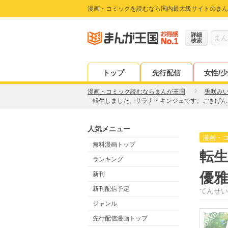
漫画・コミックを読むなら国内最大級サイトのまん
詳細
検索
トップ
先行配信
女性/
漫画・コミック読むならまんが王国
兎咲み
転生しました、サラナ・キンジェです。ごきげん
人気メニュー
漫画・
無料漫画トップ
転
ランキング
優
新刊
新刊配信予定
てんせい
ジャンル
先行配信漫画トップ