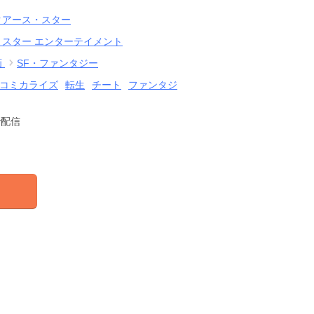
クアース・スター
・スター エンターテイメント
画
SF・ファンタジー
コミカライズ
転生
チート
ファンタジ
で配信