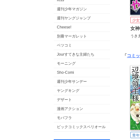
Kiss
週刊少年マガジン
週刊ヤングジャンプ
少女
Cheese!
うき
別冊マーガレット
ベツコミ
Jourすてきな主婦たち
「
コミッ
モーニング
Sho-Comi
週刊少年サンデー
ヤングキング
デザート
漫画アクション
モバフラ
ビックコミックスペリオール
青年