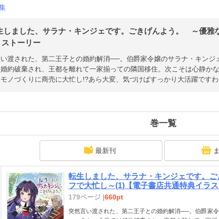
集
生しました、サラナ・キンジェです。ごきげんよう。 ～優雅
| ストーリー
言い渡された、第二王子との婚約解消──。伯爵家令嬢のサラナ・キンジ
は婚約破棄され、王都を離れて一家揃っての隣国移住。次こそは心静か
モノづくりに商売に大忙し!?あら大変、気づけばすっかり大活躍ですわ
巻一覧
最新刊
転生しました、サラナ・キンジェです。ご
フで大忙し～(1)【電子書店共通特典イラ
179ページ |
660pt
突然言い渡された、第二王子との婚約解消──。伯爵家