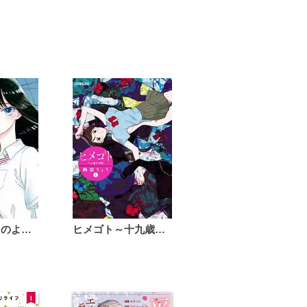
恋は雨上がりのように
ヒメゴト～十九歳の制服～