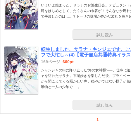
いよいよ始まった、サラナのお誕生日会。デビュタント
爵をはじめとして、たくさんの来客が！そんななか現れ
て手渡したのは……？トーリの登場が静かな波乱を巻き
試し読み
転生しました、サラナ・キンジェです。ご
フで大忙し～(4)【電子書店共通特典イラ
169ページ |
660pt
シャンジャの街に降り立った“海の女神様”──。仕事に
ャを訪れたサラナ。市場歩きを楽しんだ後、プライベー
から聞こえてくる騒がしい声。穏やかではない様子が気
動物と一人の少年で──。
試し読み
1