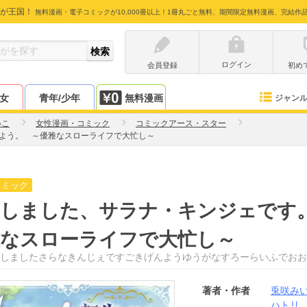
が王国！
無料漫画・電子コミックが10,000冊以上！1冊丸ごと無料、期間限定無料漫画、完結作
ログイン
会員登録
初め
少女
青年/少年
無料漫画
ジャン
いこ
女性漫画・コミック
コミックアース・スター
よう。 ～優雅なスローライフで大忙し～
コミック
生しました、サラナ・キンジェです
雅なスローライフで大忙し～
しましたさらなきんじぇですごきげんようゆうがなすろーらいふでおお
著者・作者
兎咲み
ハトリ