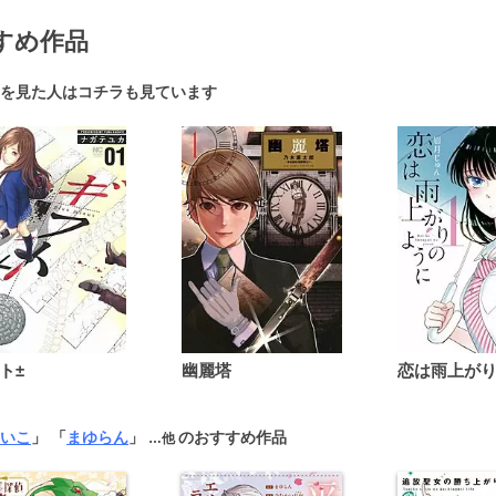
すめ作品
を見た人はコチラも見ています
ト±
幽麗塔
いこ
」 「
まゆらん
」
のおすすめ作品
…他