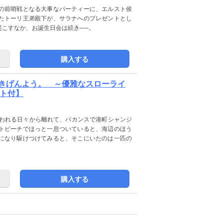
の前哨戦となる大事なパーティーに、エルスト侯
たトーリ王弟殿下が、サラナへのプレゼントとし
起こすなか、お誕生日会は続き──。
購入する
きげんよう。 ～優雅なスローライ
スト付】
追われる日々から離れて、バカンスで港町シャンジ
トビーチでほっと一息ついていると、海辺のほう
になり駆けつけてみると、そこにいたのは一匹の
購入する