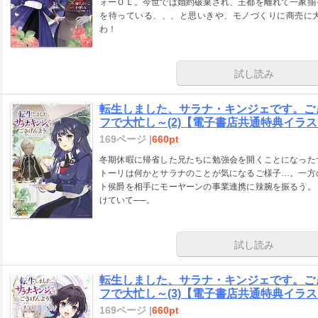
ォーＯＬ。今世では婚約破棄され、王都を離れて一家揃
を待っている、、、と思いきや、モノづくりに商売に大
わ！
試し読み
転生しました、サラナ・キンジェです。ご
フで大忙し～(2)【電子書店共通特典イラ
169ページ |
660pt
冬期休暇に帰省した兄たちに勉強会を開くことになった
トーリは何かとサラナのことが気になるご様子…。一方
ト侯爵を相手にモーヤーンの事業連携に辣腕を振るう。
けていて──。
試し読み
転生しました、サラナ・キンジェです。ご
フで大忙し～(3)【電子書店共通特典イラ
169ページ |
660pt