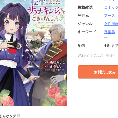
掲載雑誌
コミッ
発行元
アース
ジャンル
女性漫
キーワード
異世界
ー
配信
4巻
ま
342人
がお気に入り登録中
無料試し読み
まんがタグ