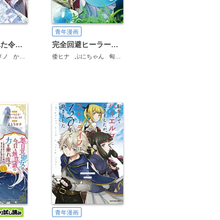
青年漫画
婚約破棄された令嬢は本当の愛とハッピーエンドを手に入れます！アンソロジーコミック
完全回避ヒーラーの軌跡
メノ
かみきわか
しをたひろみち
倭ヒナ
ぷにちゃん
日之下あかめ
匈歌ハトリ
雪村理子
藍田ひびき
天木奏
青年漫画