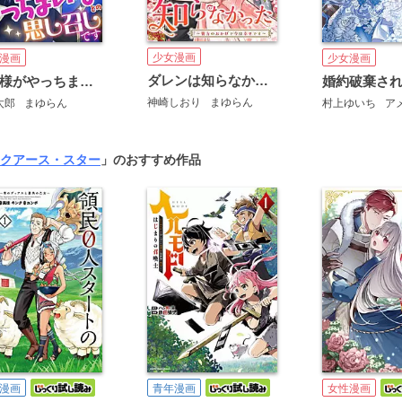
少女漫画
漫画
少女漫画
ダレンは知らなかった～貴方のおかげで今は幸せです～
女神様がやっちまいなとの思し召しです
神崎しおり
まゆらん
太郎
まゆらん
村上ゆいち
ア
クアース・スター
」のおすすめ作品
漫画
青年漫画
女性漫画