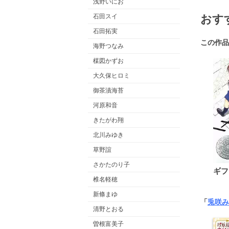
浅野いにお
おす
石田スイ
石田拓実
この作品
海野つなみ
楳図かずお
大久保ヒロミ
御茶漬海苔
河原和音
きたがわ翔
北川みゆき
草野誼
さかたのり子
ギフ
椎名軽穂
新條まゆ
「
兎咲み
清野とおる
曽根富美子