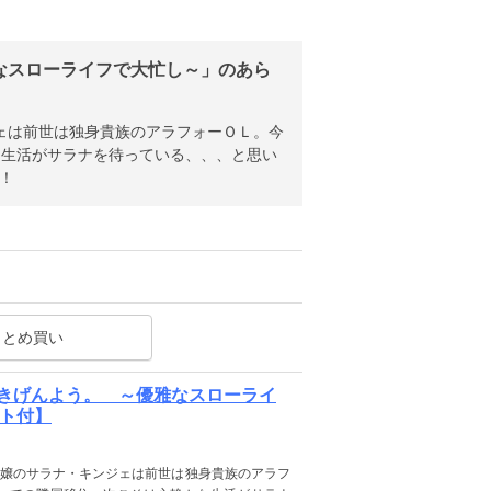
なスローライフで大忙し～」のあら
ェは前世は独身貴族のアラフォーＯＬ。今
な生活がサラナを待っている、、、と思い
！
まとめ買い
きげんよう。 ～優雅なスローライ
スト付】
令嬢のサラナ・キンジェは前世は独身貴族のアラフ