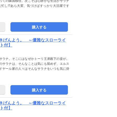
っての隣国移住。次こそは心静かな生活がサラナ
忙し!?あら大変、気づけばすっかり大活躍です
購入する
きげんよう。 ～優雅なスローライ
スト付】
サラナ。そこにはなぜかトーリ王弟殿下の姿が。
のサラナは、そんなことは気にも留めず、エルス
ドヤール家の人々はそんなサラナをいつも気に掛
購入する
きげんよう。 ～優雅なスローライ
スト付】