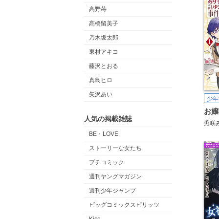
高野苺
高橋留美子
乃木坂太郎
東村アキコ
藤沢とおる
真島ヒロ
矢沢あい
少年
人気の掲載雑誌
兎咲
BE・LOVE
ストーリーな女たち
プチコミック
週刊ヤングマガジン
週刊少年ジャンプ
ビッグコミックスピリッツ