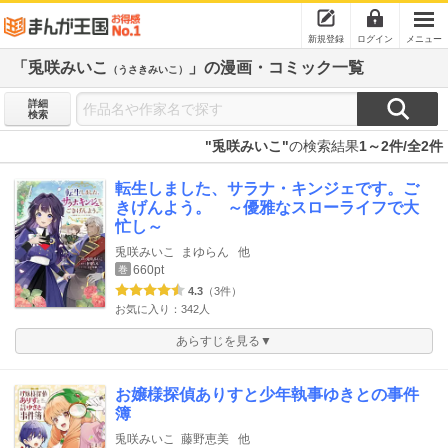
新規登録
ログイン
メニュー
「兎咲みいこ
」の漫画・コミック一覧
（うさきみいこ）
詳細
検索
"兎咲みいこ"
の検索結果
1～2件/全2件
転生しました、サラナ・キンジェです。ご
きげんよう。 ～優雅なスローライフで大
忙し～
兎咲みいこ
まゆらん
他
660pt
巻
4.3
（3件）
お気に入り：342人
あらすじを見る▼
お嬢様探偵ありすと少年執事ゆきとの事件
簿
兎咲みいこ
藤野恵美
他