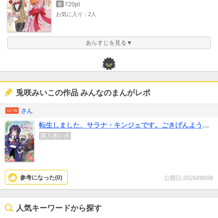
720pt
巻
お気に入り：2人
あらすじを見る▼
兎咲みいこの作品 みんなのまんがレポ
さん
転生しました、サラナ・キンジェです。ごきげんよう。 ～優雅なスローライフで大忙し～
購入者レポ
参考になった(
0
)
公開日:2026/08/08
人気キーワードから探す