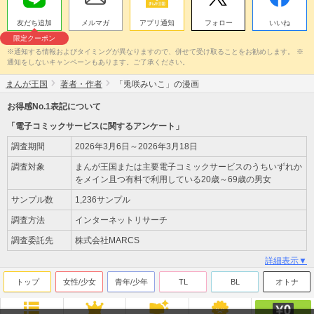
友だち追加
メルマガ
アプリ通知
フォロー
いいね
限定クーポン
※通知する情報およびタイミングが異なりますので、併せて受け取ることをお勧めします。 ※
通知をしないキャンペーンもあります。ご了承ください。
まんが王国
著者・作者
「兎咲みいこ」の漫画
お得感No.1表記について
「電子コミックサービスに関するアンケート」
調査期間
2026年3月6日～2026年3月18日
調査対象
まんが王国または主要電子コミックサービスのうちいずれか
をメイン且つ有料で利用している20歳～69歳の男女
サンプル数
1,236サンプル
調査方法
インターネットリサーチ
調査委託先
株式会社MARCS
詳細表示▼
トップ
女性/少女
青年/少年
TL
BL
オトナ