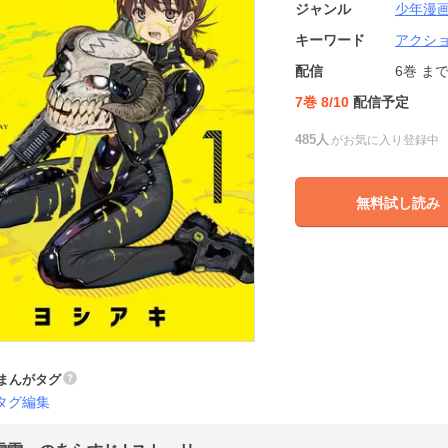
ジャンル
少年漫
キーワード
アクシ
配信
6巻
ま
7巻 8/10
配信予定
485人
がお気に入り登録中
無料試し読み
まんがタグ
タグ編集