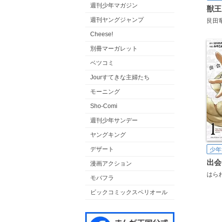
週刊少年マガジン
獣王
週刊ヤングジャンプ
艮田
Cheese!
別冊マーガレット
ベツコミ
Jourすてきな主婦たち
モーニング
Sho-Comi
週刊少年サンデー
ヤングキング
デザート
少年
出会
漫画アクション
はら
モバフラ
ビックコミックスペリオール