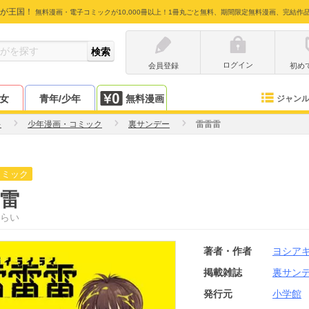
が王国！
無料漫画・電子コミックが10,000冊以上！1冊丸ごと無料、期間限定無料漫画、完結作
ログイン
会員登録
初め
少女
青年/少年
無料漫画
ジャン
キ
少年漫画・コミック
裏サンデー
雷雷雷
コミック
雷
らい
著者・作者
ヨシア
掲載雑誌
裏サン
発行元
小学館