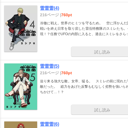
雷雷雷(4)
216ページ |
760pt
冷徹に戦え。世界のヒミツを守るため。 空に浮かん
戦いを終え日常を取り戻した雷伍特務隊のスミレたち。
現！？任務でUFOの内部に入ると、過去にスミレをさら
試し読み
雷雷雷(5)
216ページ |
760pt
迫り来る強大な敵。女帝、猛る。 スミレの前に現れた
敵だった。 総力をあげた反撃もむなしく劣勢を強いられ
ちかけて…！？
試し読み
雷雷雷(6)