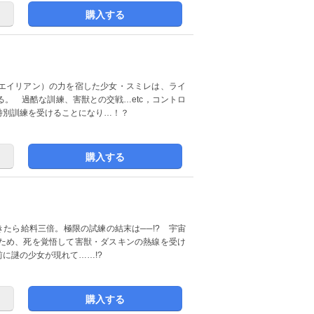
購入する
エイリアン）の力を宿した少女・スミレは、ライ
。 過酷な訓練、害獣との交戦…etc，コントロ
特別訓練を受けることになり…！？
購入する
きたら給料三倍。極限の試練の結末は──!? 宇宙
ため、死を覚悟して害獣・ダスキンの熱線を受け
に謎の少女が現れて……!?
購入する