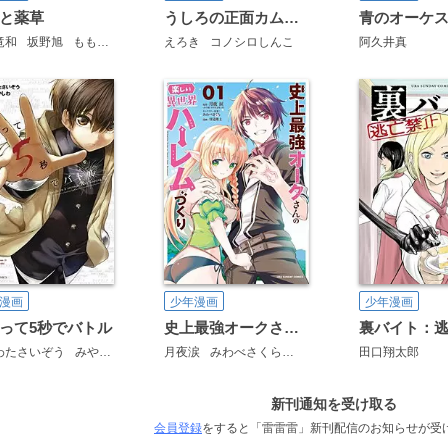
と薬草
うしろの正面カムイさん
青のオーケ
竜和
坂野旭
ももちち
えろき
コノシロしんこ
阿久井真
漫画
少年漫画
少年漫画
って5秒でバトル
史上最強オークさんの楽しい異世界ハーレムづくり
裏バイト：
わたさいぞう
みやこかしわ
月夜涙
みわべさくら
月見隆士
田口翔太郎
新刊通知を受け取る
会員登録
をすると「雷雷雷」新刊配信のお知らせが受