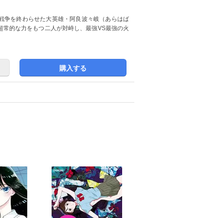
戦争を終わらせた大英雄・阿良波々岐（あらはば
超常的な力をもつ二人が対峙し、最強VS最強の火
購入する