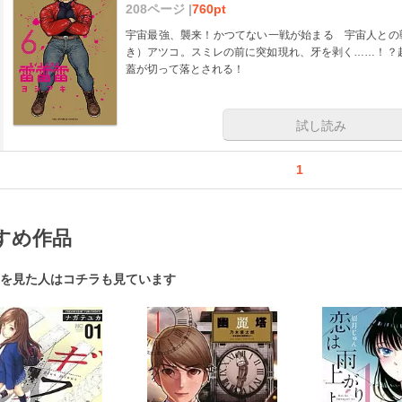
208ページ |
760pt
宇宙最強、襲来！かつてない一戦が始まる 宇宙人との
き）アツコ。スミレの前に突如現れ、牙を剥く……！？
蓋が切って落とされる！
試し読み
1
すめ作品
を見た人はコチラも見ています