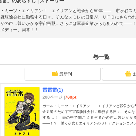
雷雷」のあらすじ | ストーリー
・ミーツ・エイリアン！ エイリアンと戦争から50年―― 市ヶ谷スミ
害蟲駆除会社に勤務する日々。そんなスミレの日常が、ＵＦＯにさらわ
者かの声…襲いかかる宇宙害獣…さらには軍事企業からも狙われて――
コメディー、開幕！！
巻一覧
最新刊
雷雷雷(1)
200ページ |
760pt
ガール・ミーツ・エイリアン！ エイリアンと戦争から5
金返済のため宇宙害蟲駆除会社に勤務する日々。そんな
する…！ 頭の中で聞こえる何者かの声…襲いかか
――！？ 働く少女とエイリアンのＳＦアクションコメ