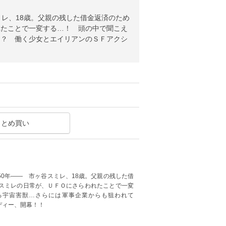
レ、18歳。父親の残した借金返済のため
れたことで一変する…！ 頭の中で聞こえ
！？ 働く少女とエイリアンのＳＦアクシ
まとめ買い
0年―― 市ヶ谷スミレ、18歳。父親の残した借
スミレの日常が、ＵＦＯにさらわれたことで一変
る宇宙害獣…さらには軍事企業からも狙われて
ディー、開幕！！