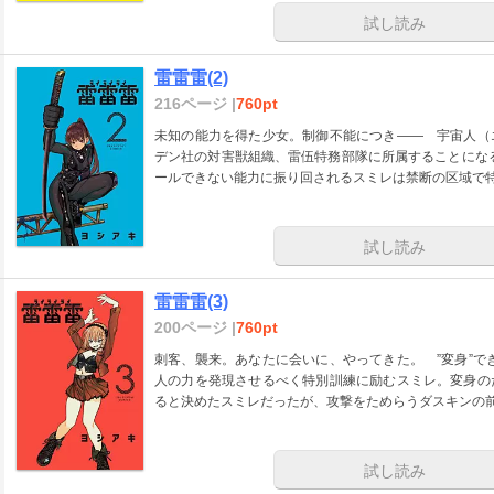
試し読み
雷雷雷(2)
216ページ |
760pt
未知の能力を得た少女。制御不能につき―― 宇宙人（
デン社の対害獣組織、雷伍特務部隊に所属することになる
ールできない能力に振り回されるスミレは禁断の区域で
試し読み
雷雷雷(3)
200ページ |
760pt
刺客、襲来。あなたに会いに、やってきた。 ”変身”で
人の力を発現させるべく特別訓練に励むスミレ。変身の
ると決めたスミレだったが、攻撃をためらうダスキンの前
試し読み