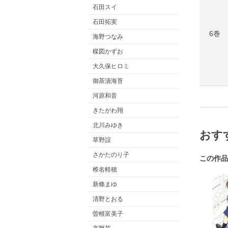
石田スイ
石田拓実
6巻
海野つなみ
楳図かずお
大久保ヒロミ
御茶漬海苔
河原和音
きたがわ翔
北川みゆき
おす
草野誼
さかたのり子
この作品
椎名軽穂
新條まゆ
清野とおる
曽根富美子