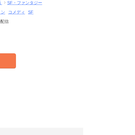
画
SF・ファンタジー
ョン
コメディ
SF
で配信