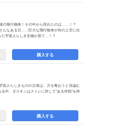
だ謎の飛行物体！その中から現れたのは……！？
そんなある日……巨大な飛行物体が街の上空に出
った宇宙人らしき生物が居て…！？
購入する
宇宙人らしきものの正体は、力を奪おうと目論む
る中、ダスキンはスミレに対して”ある作戦”を持
購入する