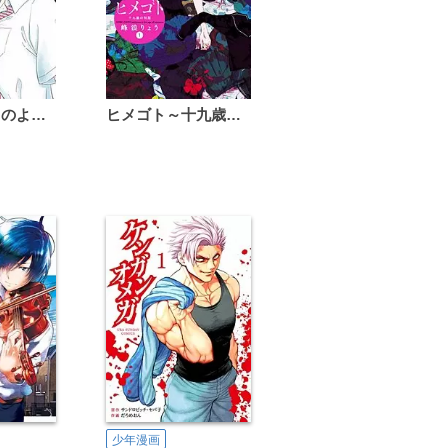
恋は雨上がりのように
ヒメゴト～十九歳の制服～
少年漫画