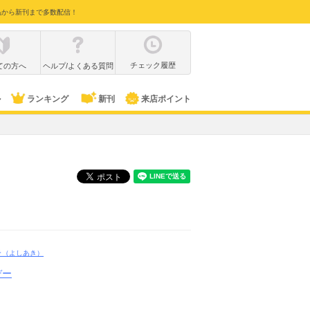
品から新刊まで多数配信！
チェック履歴
ての方へ
ヘルプ/よくある質問
ル
ランキング
新刊
来店ポイント
キ
（よしあき）
デー