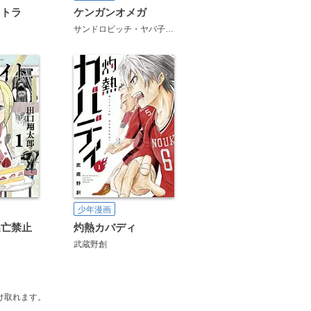
ストラ
ケンガンオメガ
サンドロビッチ・ヤバ子
だろめおん
少年漫画
逃亡禁止
灼熱カバディ
武蔵野創
け取れます。