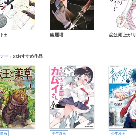
ト±
幽麗塔
デー
」のおすすめ作品
漫画
少年漫画
少年漫画