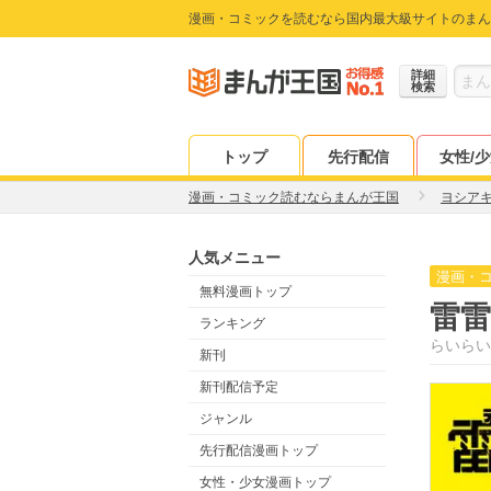
漫画・コミックを読むなら国内最大級サイトのまん
詳細
検索
トップ
先行配信
女性/
漫画・コミック読むならまんが王国
ヨシア
人気メニュー
漫画・
無料漫画トップ
雷雷
ランキング
らいらい
新刊
新刊配信予定
ジャンル
先行配信漫画トップ
女性・少女漫画トップ