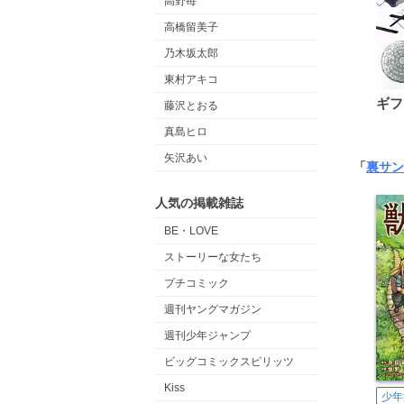
高野苺
高橋留美子
乃木坂太郎
東村アキコ
ギフ
藤沢とおる
真島ヒロ
矢沢あい
「
裏サン
人気の掲載雑誌
BE・LOVE
ストーリーな女たち
プチコミック
週刊ヤングマガジン
週刊少年ジャンプ
ビッグコミックスピリッツ
Kiss
少年