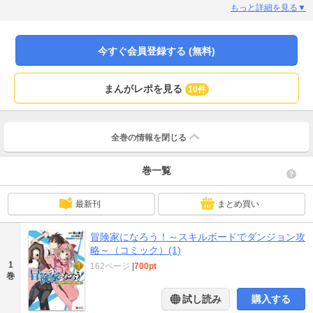
キルポイントを使って自由にスキルを成長させることができる魔道具『スキル
もっと詳細を見る▼
ボード』だった！ ここから晴輝の真の冒険家人生が始まる――。 第六回ネ
ット小説大賞受賞の大人気ファンタジーが待望のコミック版で登場！
今すぐ会員登録する (無料)
まんがレポを見る
10件
全巻の情報を
閉じる
巻一覧
最新刊
まとめ買い
冒険家になろう！～スキルボードでダンジョン攻
略～（コミック）(1)
1
162ページ
|
700pt
巻
試し読み
購入する