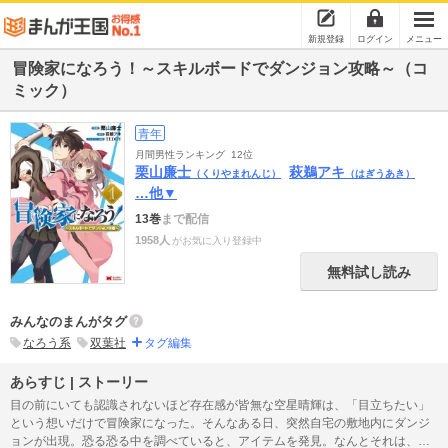
新規登録
ログイン
メニュー
冒険家になろう！～スキルボードでダンジョン攻略～（コ
ミック）
青年
月間男性ランキング
12位
栗山廉士
萩鵜アキ
（くりやまれんじ）
（はぎうあき）
…他▼
13巻
まで配信
1958人
がお気に入り登録中
無料試し読み
みんなのまんがタグ
なろう系
双葉社
タグ編集
あらすじ | ストーリー
目の前にいても認識されないほど存在感が皆無な空星晴輝は、「目立ちたい」
という想いだけで冒険家になった。そんなある日、突然自宅の敷地内にダンジ
ョンが出現。恐る恐る中を調べていると、アイテムを発見。なんとそれは、ス