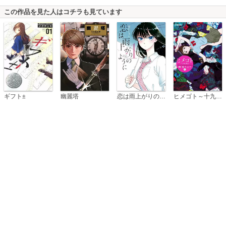
この作品を見た人はコチラも見ています
恋は雨上がりのように
ギフト±
幽麗塔
ヒメゴト～十九歳の制服～