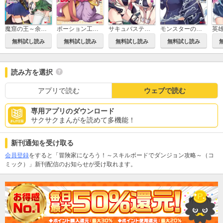
モンスターのご主人様（コミック）
魔窟の王～余命一か月の童貞、魔法少女ハーレムを築いて王へ君臨す～(コミック)
ポーション工場に左遷された錬金術師、美少女に拉致され異国でいつの間にか英雄になる(コミック)
サキュバステイマーの異世界無双 幻獣たちの血を引く最強のサキュバスとはじめる魔族領開拓(コミック)
無料試し読み
無料試し読み
無料試し読み
無料試し読み
読み方を選択
アプリで読む
ウェブで読む
専用アプリのダウンロード
サクサクまんがを読めて多機能！
新刊通知を受け取る
会員登録
をすると「冒険家になろう！～スキルボードでダンジョン攻略～（コ
ミック）」新刊配信のお知らせが受け取れます。