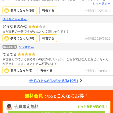
がりすぎない行き過ぎない程度の個性という感じでよくある変に主人公に傍若
もっと見る▼
無人であるとか厚かましすぎる女性キャラもなくストレスなく読めました。絵
参考になった(
10
)
報告する
公開日:
2022/02/10
はもちろん話の構成も途中引っかかることなくするする読める出来上がりをし
ているので今回読んだのは２巻までですがその間他に気を取られることもなく
ゆうきにゃんさん
集中して読めました。面白かったです。原作も読んでみようと思います。
どうなるのかな
まだ最初の一巻ですがなんとなく楽しそうです？
参考になった(
10
)
報告する
公開日:
2020/05/12
クマオさん
購入者レポ
てぇてぇ
異世界ものでよくある尊い幼女のポジション、こちらではなんとおじいちゃん
が担当してます。きとらさん可愛いよ！
参考になった(
5
)
報告する
公開日:
2020/10/13
全てのまんがレポを見る(10件)
無料会員
こんなにお得！
になると
会員限定無料
もっと無料が読める！