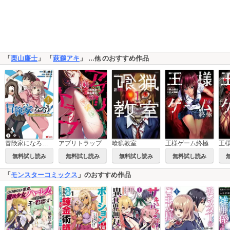
「
栗山廉士
」 「
萩鵜アキ
」
のおすすめ作品
…他
冒険家になろう！ ～スキルボードでダンジョン攻略～(コミック) 分冊版
アプリトラップ
喰猟教室
王様ゲーム終極
王
無料試し読み
無料試し読み
無料試し読み
無料試し読み
「
モンスターコミックス
」のおすすめ作品