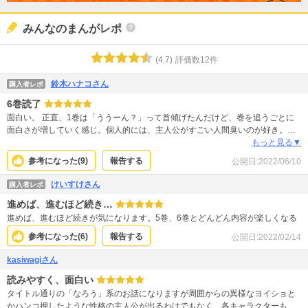
みんなのまんがレポ
(
4.7
)
評価数
12
件
鈴木ハナコさん
購入者レポ
6巻読了
面白い。 正直、1巻は「ううーん？」って首傾げたんだけど、巻を追うごとに
面白さが増していく感じ。個人的には、主人公がすごい人間臭いのが好き。自
分の存在感だけのために頑張ってるのに、レベルアップする度に逆にいってる
もっと見る▼
の、残念過ぎてプププってなる。エロなし、グロ…は、虫耐性ないときついコ
参考になった(
9
)
報告する
公開日:
2022/06/10
マとかあるかも。兎にも角にも、描き方巧い！！
けいすけさん
購入者レポ
進めば、進むほど続き…
進めば、進むほど続きが気になります。5巻、6巻とどんどん内容が楽しくなる
参考になった(
6
)
報告する
公開日:
2022/02/14
kasiwagiさん
読みやすく、面白い
タイトル通りの「なろう」系のお話になりますが周囲からの異様なヨイショと
かハンコ押したような性格の主人公が出るわけでもなく、各キャラクターもと