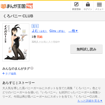
新規登録
ログイン
メニュー
くろバニー CLUB
青年
よむ
Giru
…他▼
（よむ）
（ぎる）
1巻
完結
320人
がお気に入り登録中
無料試し読み
みんなのまんがタグ
タグ編集
あらすじ | ストーリー
大人気を博した黒バニーガールにスポットを当てた画集『くろバニー』色とり
どりのバニーガールを描いた『いろバニー』も好評だったバニーガール画集シ
リーズ。今回は再び黒バニーガールにスポットを当てた『くろバニーCLUB』
が発売！『くろバニー』に続き、よむ先生による描き下ろしイラストが映える
もっと詳細を見る▼
表紙に仕上がっています。40名の各作家陣が様々なシチュエーションで表現し