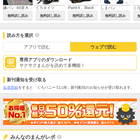
嫌パン -40原 ART WORKS-
くろタイツ
Paint it， Black
しまパン
く
無料試し読み
無料試し読み
無料試し読み
無料試し読み
読み方を選択
アプリで読む
ウェブで読む
専用アプリのダウンロード
サクサクまんがを読めて多機能！
新刊通知を受け取る
会員登録
をすると「くろバニー CLUB」新刊配信のお知らせが受け取れます。
みんなのまんがレポ