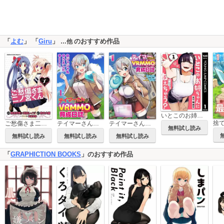
「
よむ
」 「
Giru
」
のおすすめ作品
…他
いとこのお姉ちゃんに甘えちゃう？
ご愁傷さま二ノ宮くん[コミック]
テイマーさんのVRMMO育成日誌 コミック版 （分冊版）
テイマーさんのVRMMO育成日誌 コミック版
無料試し読み
無料試し読み
無料試し読み
無料試し読み
「
GRAPHICTION BOOKS
」のおすすめ作品