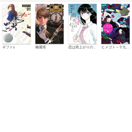
恋は雨上がりのように
ギフト±
幽麗塔
ヒメゴト～十九歳の制服～