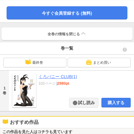
た黒バニーガールズをお楽しみ頂ける至高の画集になっております。
今すぐ会員登録する (無料)
全巻の情報を
閉じる
巻一覧
最終巻
まとめ買い
くろバニー CLUB(1)
102ページ
|
2980pt
1
巻
試し読み
購入する
おすすめ作品
この作品を見た人はコチラも見ています