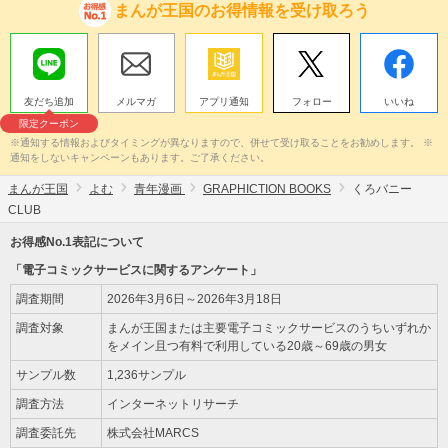
まんが王国のお得情報を受け取ろう
友だち追加
メルマガ
アプリ通知
フォロー
いいね
限定クーポン
※通知する情報およびタイミングが異なりますので、併せて受け取ることをお勧めします。 ※
通知をしないキャンペーンもあります。ご了承ください。
まんが王国
よむ
青年漫画
GRAPHICTION BOOKS
くろバニー
CLUB
お得感No.1表記について
「電子コミックサービスに関するアンケート」
調査期間
2026年3月6日～2026年3月18日
調査対象
まんが王国または主要電子コミックサービスのうちいずれか
をメイン且つ有料で利用している20歳～69歳の男女
サンプル数
1,236サンプル
調査方法
インターネットリサーチ
調査委託先
株式会社MARCS