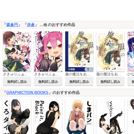
「
森倉円
」 「
赤倉
」
のおすすめ作品
…他
さきゅりふぁいす！【単話版】
さきゅりふぁいす！
服の魔法をあなたに。【分冊版】
服の魔法をあなたに。
ひ
無料試し読み
無料試し読み
無料試し読み
無料試し読み
「
GRAPHICTION BOOKS
」のおすすめ作品