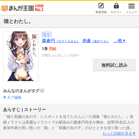
新規登録
ログイン
メニュー
猫とわたし。
青年
森倉円
赤倉
…他▼
（もりくらえん）
（あかくら）
1巻
完結
178人
がお気に入り登録中
無料試し読み
みんなのまんがタグ
タグ編集
あらすじ | ストーリー
「猫と制服の女の子」にスポットを当てたオムニバス画集『猫とわたし。』表
紙イラストは美麗なイラストでお馴染みの森倉円先生が務め、総勢30名以上の
参加作家が思い思いの「猫」と「制服の女の子」のひとときを切り取った描き
下ろしイラストを多数収録。また2名の作家によるショートコミックも収録した
もっと詳細を見る▼
画集となります。