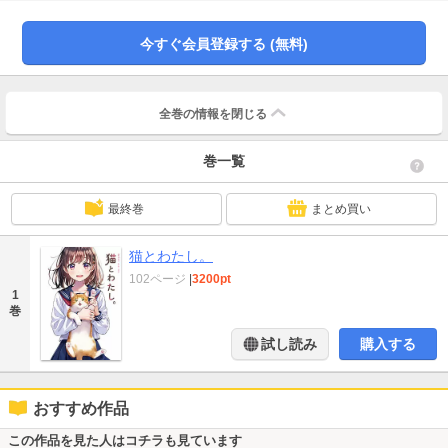
今すぐ会員登録する (無料)
全巻の情報を
閉じる
巻一覧
最終巻
まとめ買い
猫とわたし。
102ページ
|
3200pt
1
巻
試し読み
購入する
おすすめ作品
この作品を見た人はコチラも見ています