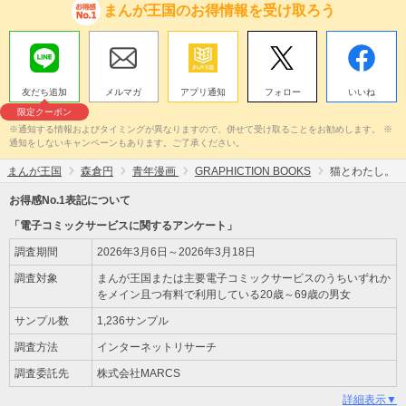
まんが王国のお得情報を受け取ろう
友だち追加
メルマガ
アプリ通知
フォロー
いいね
限定クーポン
※通知する情報およびタイミングが異なりますので、併せて受け取ることをお勧めします。 ※
通知をしないキャンペーンもあります。ご了承ください。
まんが王国
森倉円
青年漫画
GRAPHICTION BOOKS
猫とわたし。
お得感No.1表記について
「電子コミックサービスに関するアンケート」
調査期間
2026年3月6日～2026年3月18日
調査対象
まんが王国または主要電子コミックサービスのうちいずれか
をメイン且つ有料で利用している20歳～69歳の男女
サンプル数
1,236サンプル
調査方法
インターネットリサーチ
調査委託先
株式会社MARCS
詳細表示▼