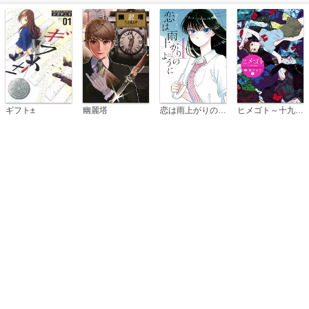
恋は雨上がりのように
ギフト±
幽麗塔
ヒメゴト～十九歳の制服～