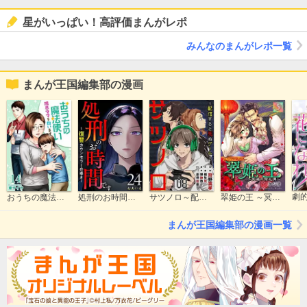
星がいっぱい！高評価まんがレポ
みんなのまんがレポ一覧
まんが王国編集部の漫画
おうちの魔法使い 限界ママを救います
処刑のお時間です～復讐カウンセラーの導き～
サツノロ～配信すると死ぬゲーム～
翠姫の王 ～冥海の禁忌譚～
まんが王国編集部の漫画一覧