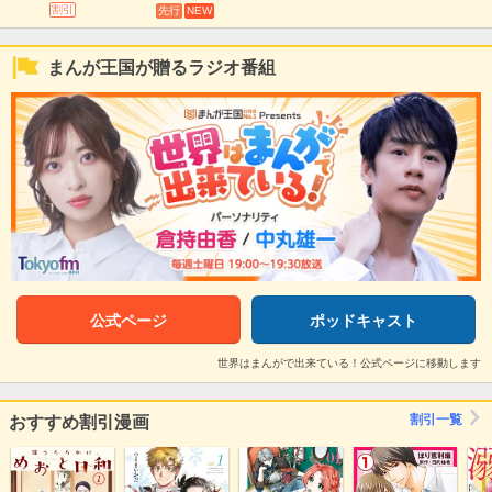
割引
先行
NEW
まんが王国が贈るラジオ番組
公式ページ
ポッドキャスト
世界はまんがで出来ている！公式ページに移動します
割引一覧
おすすめ割引漫画