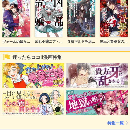
鬼王と贄巫女の死に至る婚姻（分冊版）
凶乱令嬢ニア・リストン 病弱令嬢に転生した神殺しの武人の華麗なる無双録
Ｓ級ギルドを追放されたけど、実は俺だけドラゴンの言葉がわかるので、気付いたときには竜騎士の頂点を極めてました。
ヴェールの聖女 ～醜いと誤解された聖女、イケメン護衛騎士に溺愛される～(コミック)
迷ったらココ!!漫画特集
特集一覧