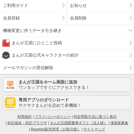
ご利用ガイド
お知らせ
会員登録
会員削除
機種変更に伴うデータ引き継ぎ
まんが王国にひとこと投稿
まんが王国公式キャラクターの紹介
メールマガジンの受信解除
まんが王国をホーム画面に追加
ワンタップですぐにアクセスできる！
専用アプリのダウンロード
サクサクまんがを読めて多機能！
利用規約
|
プライバシーポリシー
|
特定商取引法に基づく表示
|
対応端末・対応ブラウザ
|
まんが王国図書券ギフト（法人様）
|
漫画家募集
|
Beaglee販売管理（お取引様）
|
サイトマップ