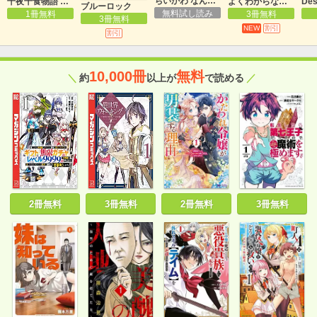
ちいかわ なんか小さくてかわいいやつ
千夜千食物語 ～敗国の姫ですが氷の皇子殿下がどうも溺愛してくれています～
よくわからないけれど異世界に転生していたようです
ブルーロック
無料試し読み
1冊無料
3冊無料
3冊無料
NEW
割引
割引
10,000冊
無料
＼
約
以上が
で読める
／
2冊無料
3冊無料
2冊無料
3冊無料