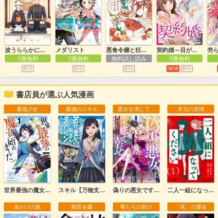
波うららかに、めおと日和
メダリスト
悪食令嬢と狂血公爵 ～その魔物、私が美味しくいただきます！～
契約婚～目が覚めたら結婚してました～
3冊無料
3冊無料
無料試し読み
3冊無料
割引
割引
割引
NEW
割引
書店員が選ぶ人気漫画
最強少女
最強のスキル
悪女を演じて…
本当の友情
世界最強の魔女、始めました ～私だけ『攻略サイト』を見れる世界で自由に生きます～
スキル【万物支配】に目覚めたおっさんは、ダンジョンで生計を立てることにしました～無職から始める支配者無双～
偽りの悪女ですが末永く幸せになりましょう～お望みの”恋多き女”を演じているのに夫の様子がおかしい～
二人一組になってください(コミック)
命がけの旅
無双令嬢
竜たちの助け
「死」の運命