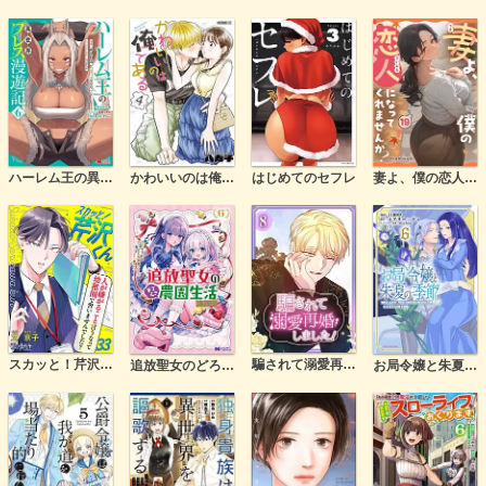
はじめてのセフレ
妻よ、僕の恋人になってくれませんか？
ハーレム王の異世界プレス漫遊記 ～最強無双のおじさんはあらゆる種族を嫁にする～(コミック)
かわいいのは俺である
スカッと！芹沢くん
騙されて溺愛再婚しました！【単行本版】
追放聖女のどろんこ農園生活～いつのまにか隣国を救ってしまいました～(コミック)
お局令嬢と朱夏の季節 ～冷徹宰相様のお飾りの妻になったはずが、溺愛されています～