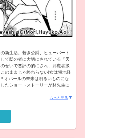
ルの新生活。若き公爵、ヒューバート
そして邸の者に大切にされている『天
噂のせいで悪評の的にされ、邪魔者扱
このままじゃ終わらない!女は領地経
! オパールの未来は明るいものにな
ろしたショートストーリーが林先生に
もっと見る