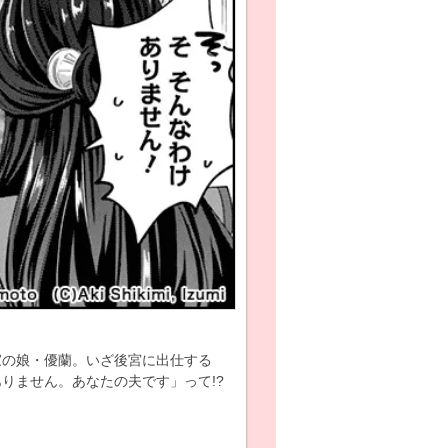
家の娘・優蘭。いざ後宮に出仕する
りません。あなたの夫です」って!?