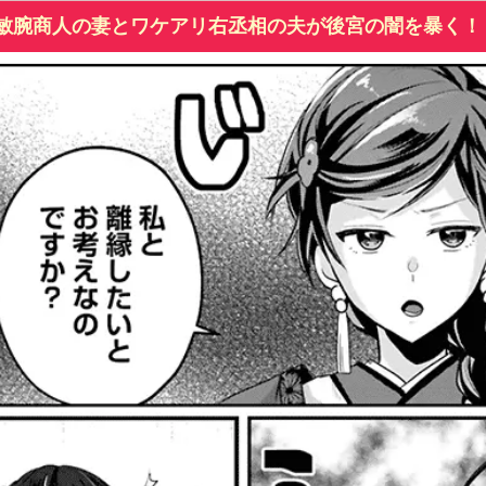
敏腕商人の妻とワケアリ右丞相の夫が後宮の闇を暴く！