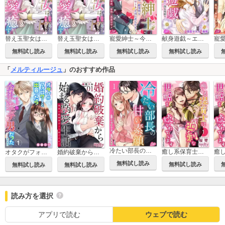
替え玉聖女は王子殿下の呪いを愛で癒す
替え玉聖女は王子殿下の呪いを愛で癒す 単行本版
寵愛紳士～今夜、献身的なエリート上司に迫られる～
献身遊戯～エリート銀行員とかりそめ!?恋人契約～
無料試し読み
無料試し読み
無料試し読み
無料試し読み
「
メルティルージュ
」のおすすめ作品
冷たい部長の甘い素顔
癒し系保育士に過剰な世話を焼かれています【描き下ろしおまけ漫画特装版】
オタクがフォロワーと出会ったら会社No.1のモテ男だったんだが!?
婚約破棄から始まる溺愛生活～理想の結婚相手って何ですか？～
無料試し読み
無料試し読み
無料試し読み
無料試し読み
読み方を選択
アプリで読む
ウェブで読む