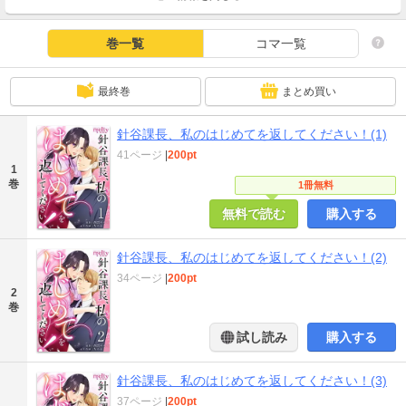
巻一覧
コマ一覧
最終巻
まとめ買い
針谷課長、私のはじめてを返してください！(1)
41ページ
|
200pt
1
巻
1冊無料
無料で読む
購入する
針谷課長、私のはじめてを返してください！(2)
34ページ
|
200pt
2
巻
試し読み
購入する
針谷課長、私のはじめてを返してください！(3)
37ページ
|
200pt