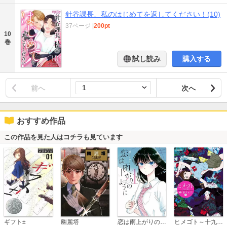
針谷課長、私のはじめてを返してください！(10)
37ページ
|
200pt
10
巻
試し読み
購入する
前へ
次へ
おすすめ作品
この作品を見た人はコチラも見ています
恋は雨上がりのように
ギフト±
幽麗塔
ヒメゴト～十九歳の制服～