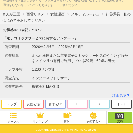
※通知する情報およびタイミングが異なりますので、併せて受け取ることをお勧めします。 ※
通知をしないキャンペーンもあります。ご了承ください。
まんが王国
西雲ササメ
女性漫画
メルティルージュ
針谷課長、私の
はじめてを返してください！
お得感No.1表記について
「電子コミックサービスに関するアンケート」
調査期間
2026年3月6日～2026年3月18日
調査対象
まんが王国または主要電子コミックサービスのうちいずれか
をメイン且つ有料で利用している20歳～69歳の男女
サンプル数
1,236サンプル
調査方法
インターネットリサーチ
調査委託先
株式会社MARCS
詳細表示▼
トップ
女性/少女
青年/少年
TL
BL
オトナ
無料
ジャンル
ランキング
新刊
来店ﾎﾟｲﾝﾄ
Copyright(c)Beaglee Inc. All Rights Reserved.