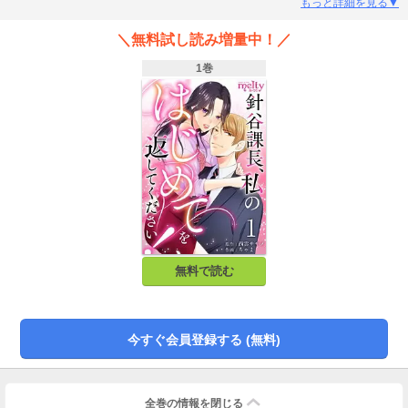
ま初めてを捧げることになるが、とある理由から後日、処女を返してくれと針
もっと詳細を見る▼
谷に申し出ることに…!? 無茶な要求に対し、針谷が提示した条件とは…？
イケメン上司×恋愛音痴女子のオフィスラブコメ！
＼無料試し読み増量中！／
1巻
無料で読む
今すぐ会員登録する (無料)
全巻の情報を
閉じる