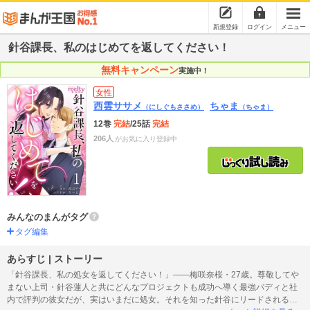
新規登録
ログイン
メニュー
針谷課長、私のはじめてを返してください！
無料キャンペーン
実施中！
女性
西雲ササメ
ちゃま
（にしぐもささめ）
（ちゃま）
12巻
完結
/25話
完結
206人
がお気に入り登録中
みんなのまんがタグ
タグ編集
あらすじ | ストーリー
「針谷課長、私の処女を返してください！」――梅咲奈桜・27歳。尊敬してや
まない上司・針谷蓮人と共にどんなプロジェクトも成功へ導く最強バディと社
内で評判の彼女だが、実はいまだに処女。それを知った針谷にリードされるま