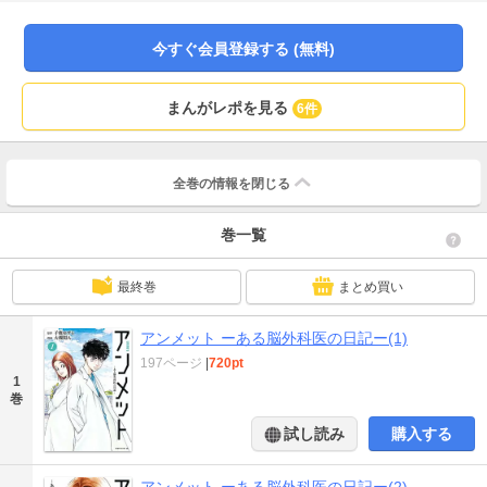
れは、少しの遅れが人生を左右する脳外科医ならではのふるまいでもあった。
「脳内血腫」「第４脳室腫瘍」「失語症」の症例を収録。
今すぐ会員登録する (無料)
まんがレポを見る
6件
全巻の情報を
閉じる
巻一覧
最終巻
まとめ買い
アンメット ーある脳外科医の日記ー(1)
197ページ
|
720pt
1
巻
試し読み
購入する
アンメット ーある脳外科医の日記ー(2)