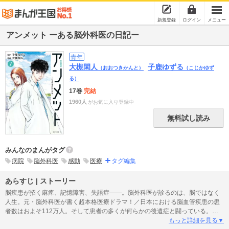
新規登録
ログイン
メニュー
アンメット ーある脳外科医の日記ー
青年
大槻閑人
子鹿ゆずる
（おおつきかんと）
（こじかゆず
る）
17巻
完結
1960人
がお気に入り登録中
無料試し読み
みんなのまんがタグ
病院
脳外科医
感動
医療
タグ編集
あらすじ | ストーリー
脳疾患が招く麻痺、記憶障害、失語症――。脳外科医が診るのは、脳ではなく
人生。元・脳外科医が書く超本格医療ドラマ！／日本における脳血管疾患の患
者数はおよそ112万人。そして患者の多くが何らかの後遺症と闘っている。ア
メリカの病院から郊外の主幹病院にやってきた三瓶友治は空気を読まない。そ
もっと詳細を見る▼