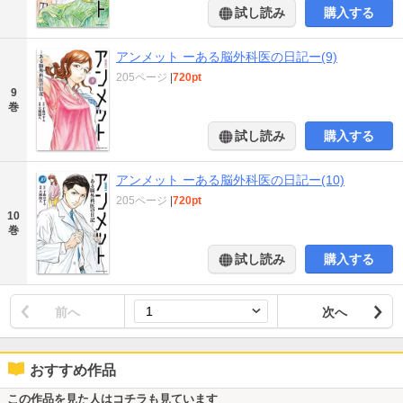
試し読み
購入する
アンメット ーある脳外科医の日記ー(9)
205ページ
|
720pt
9
巻
試し読み
購入する
アンメット ーある脳外科医の日記ー(10)
205ページ
|
720pt
10
巻
試し読み
購入する
前へ
次へ
おすすめ作品
この作品を見た人はコチラも見ています