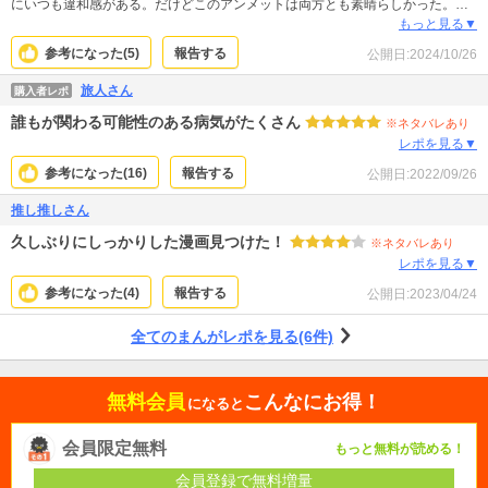
にいつも違和感がある。だけどこのアンメットは両方とも素晴らしかった。原
作を立体的に、彩りを、しかも自然な映像に仕上げたドラマに感激です。ドラ
もっと見る▼
マで奥深くなったみやびちゃんの気持ち、さんぺいさんの気持ちがリンクして
参考になった(
5
)
報告する
公開日:
2024/10/26
原作も白黒じゃなくて 色づいた画面に見えるくらい感動してしまった。 漫画を
ドラマ化してここまで双方がリンクして 満足したのは初めて、絶対に漫画から
旅人さん
購入者レポ
原作、原作から漫画どちらから見ても感動するから 本当に双方を見る事お薦め
誰もが関わる可能性のある病気がたくさん
します。
※ネタバレあり
レポを見る▼
参考になった(
16
)
報告する
公開日:
2022/09/26
推し推しさん
久しぶりにしっかりした漫画見つけた！
※ネタバレあり
レポを見る▼
参考になった(
4
)
報告する
公開日:
2023/04/24
全てのまんがレポを見る(6件)
無料会員
こんなにお得！
になると
会員限定無料
もっと無料が読める！
会員登録で無料増量