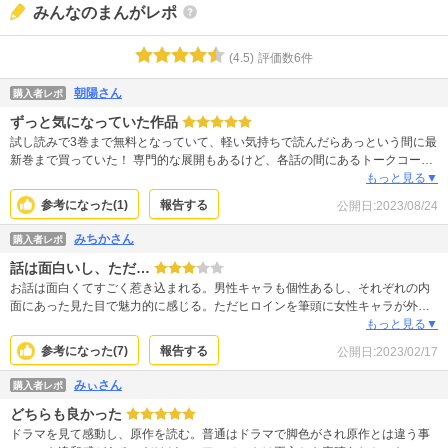
みんなのまんがレポ
(
4.5
)
評価数
6
件
朝陽さん
購入者レポ
ずっと気になっていた作品
試し読みで3巻まで無料となっていて、軽い気持ちで読んだらあっという間に最
新巻まで買っていた！ 専門的な展開もあるけど、各話の間にあるトークコーナ
ー(？)で、キャラ同士の対談みたいなのがあって説明されてて分かりやすい！
もっと見る▼
参考になった(
1
)
報告する
公開日:
2023/08/24
みちかさん
購入者レポ
話は面白いし、ただ…
お話は面白くてすごく惹き込まれる。男性キャラも個性あるし、それぞれの内
面にあった見た目で魅力的に感じる。ただヒロインを筆頭に女性キャラが外見
可愛くもキレイでもないし、内面もどっかで見たキャラで全然惹かれない。麻
もっと見る▼
酔の先生にみんながポーとなるのも？？だし、ヒロイン、男主人公が執着する
参考になった(
7
)
報告する
公開日:
2023/02/17
のも納得と思えるくらいもっと魅力的になってくれ！
みぃさん
購入者レポ
どちらも良かった
ドラマを見て感動し、原作を読む。普通はドラマで脚色がされ原作とは違う事