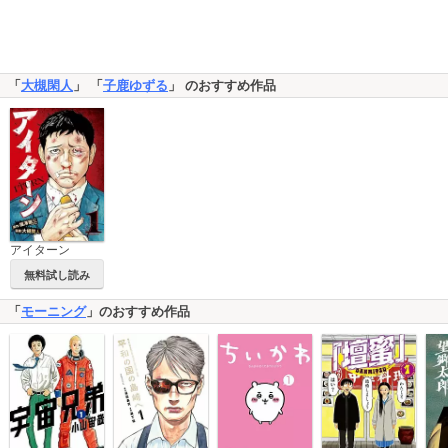
「
大槻閑人
」 「
子鹿ゆずる
」 のおすすめ作品
アイターン
無料試し読み
「
モーニング
」のおすすめ作品