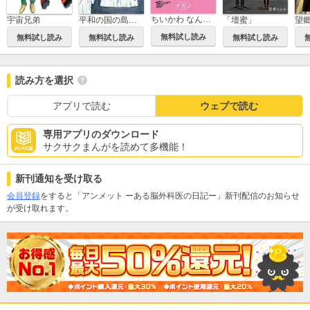
ちいかわ なんか小さくてかわいいやつ
平和の国の島崎へ
「壇蜜」
望
宇宙兄弟
無料試し読み
無料試し読み
無料試し読み
無料試し読み
読み方を選択
アプリで読む
ウェブで読む
専用アプリのダウンロード
サクサクまんがを読めて多機能！
新刊通知を受け取る
会員登録
をすると「アンメット ーある脳外科医の日記ー」新刊配信のお知らせ
が受け取れます。