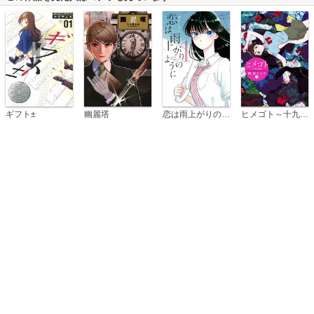
恋は雨上がりのように
ギフト±
幽麗塔
ヒメゴト～十九歳の制服～