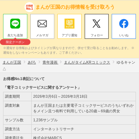
まんが王国のお得情報を受け取ろう
友だち追加
メルマガ
アプリ通知
フォロー
いいね
限定クーポン
※通知する情報およびタイミングが異なりますので、併せて受け取ることをお勧めします。 ※
通知をしないキャンペーンもあります。ご了承ください。
まんが王国
あfろ
青年漫画
まんがタイムKRコミックス
ゆるキャン
△
お得感No.1表記について
「電子コミックサービスに関するアンケート」
調査期間
2026年3月6日～2026年3月18日
調査対象
まんが王国または主要電子コミックサービスのうちいずれか
をメイン且つ有料で利用している20歳～69歳の男女
サンプル数
1,236サンプル
調査方法
インターネットリサーチ
調査委託先
株式会社MARCS