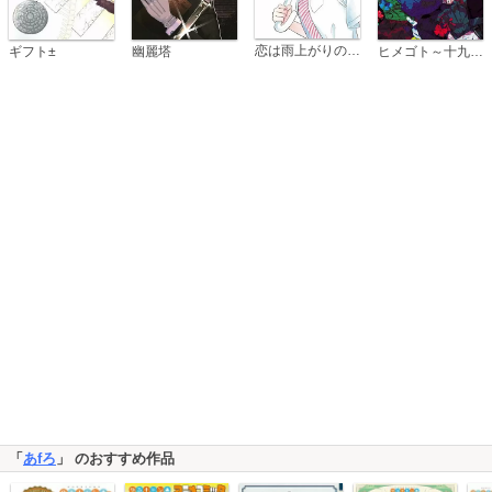
恋は雨上がりのように
ギフト±
幽麗塔
ヒメゴト～十九歳の制服～
「
あfろ
」 のおすすめ作品