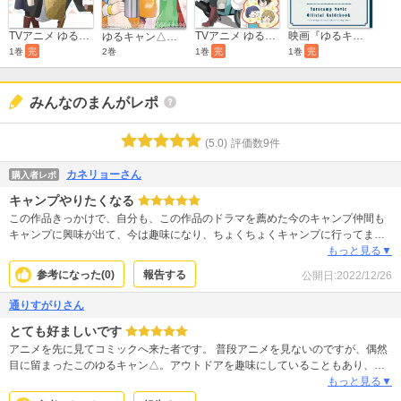
TVアニメ ゆるキャン△ 公式ガイドブック 野外活動記録
映画『ゆるキャン△』公式ガイドブック キャンプ場取材記録
TVアニメ ゆるキャン△ SEASON2 公式ガイドブック 野外活動記録2さつめ
ゆるキャン△アンソロジーコミック
2巻
1巻
完
1巻
完
1巻
完
みんなのまんがレポ
(
5.0
)
評価数
9
件
カネリョーさん
購入者レポ
キャンプやりたくなる
この作品きっかけで、自分も、この作品のドラマを薦めた今のキャンプ仲間も
キャンプに興味が出て、今は趣味になり、ちょくちょくキャンプに行ってま
す！ 余り趣味のない自分にお金と時間は掛かるけど、良い趣味と引き合わせて
もっと見る▼
くれたあfろ先生には感謝してます。
参考になった(
0
)
報告する
公開日:
2022/12/26
通りすがりさん
とても好ましいです
アニメを先に見てコミックへ来た者です。 普段アニメを見ないのですが、偶然
目に留まったこのゆるキャン△。アウトドアを趣味にしていることもあり、ち
ょっと見てみるか〜と軽い気持ちで見たところすっかり虜になりました。ため
もっと見る▼
になることがさりげなく紹介されていて、一人でもみんなでもキャンプしたく