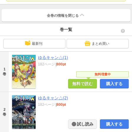
全巻の情報を
閉じる
巻一覧
最新刊
まとめ買い
ゆるキャン△(1)
182ページ
|
800pt
1
巻
無料増量中
無料で読む
購入する
ゆるキャン△(2)
182ページ
|
800pt
2
巻
試し読み
購入する