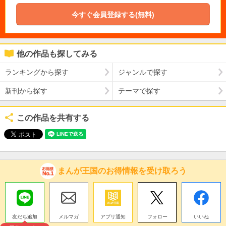
今すぐ会員登録する(無料)
他の作品も探してみる
ランキングから探す
ジャンルで探す
新刊から探す
テーマで探す
この作品を共有する
まんが王国のお得情報を受け取ろう
友だち追加
メルマガ
アプリ通知
フォロー
いいね