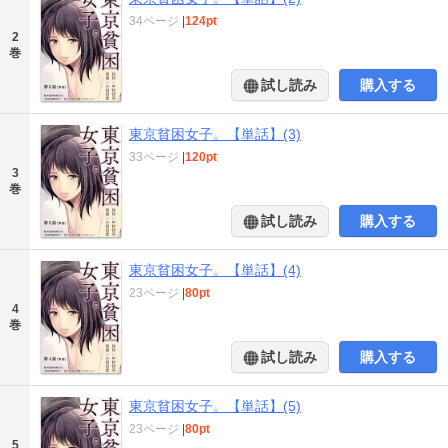
34ページ
|
124pt
2
巻
試し読み
購入する
東京貧困女子。【単話】(3)
33ページ
|
120pt
3
巻
試し読み
購入する
東京貧困女子。【単話】(4)
23ページ
|
80pt
4
巻
試し読み
購入する
東京貧困女子。【単話】(5)
23ページ
|
80pt
5