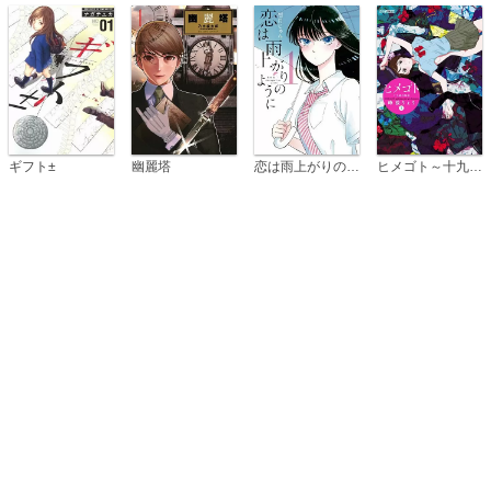
恋は雨上がりのように
ギフト±
幽麗塔
ヒメゴト～十九歳の制服～