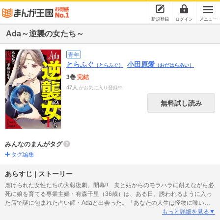
新規登録
ログイン
メニュー
Ada～逆襲の女たち～
青年
とらふぐ
小田原愛
（とらふぐ）
（おだはらあい）
3巻
完結
47人
がお気に入り登録中
無料試し読み
みんなのまんがタグ
タグ編集
あらすじ | ストーリー
虐げられた女性たちの大報復劇、開幕!! 夫と姑からのモラハラに耐えながら必
死に娘を育てる専業主婦・有森千里（36歳）は、ある日、誘われるように入っ
た店で謎に包まれた占い師・Adaと出会った。「あなたの人生は怪物に喰いつ
くされる」 Adaの言葉に導かれ、千里は夫への復讐を決意し…!!
もっと詳細を見る▼