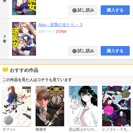
巻
試し読み
購入する
Ada～逆襲の女たち～ 3
168ページ
|
720pt
3
巻
試し読み
購入する
おすすめ作品
この作品を見た人はコチラも見ています
恋は雨上がりのように
ギフト±
幽麗塔
ヒメゴト～十九歳の制服～