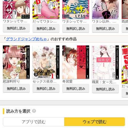
ワタシってサバサバしてるから
ワタシってサバサバしてるから【合冊版】
ワタシ以外、全員不倫
だってワタシは悪くない
無料試し読み
無料試し読み
無料試し読み
無料試し読み
「
グランドジャンプめちゃ
」のおすすめ作品
慰謝料狩り
セックス依存症になりました。＜合本版＞
奇習愛
職業：女～元アイドル27歳、枕営業も限界なのでパパ婚活します～
無料試し読み
無料試し読み
無料試し読み
無料試し読み
読み方を選択
アプリで読む
ウェブで読む