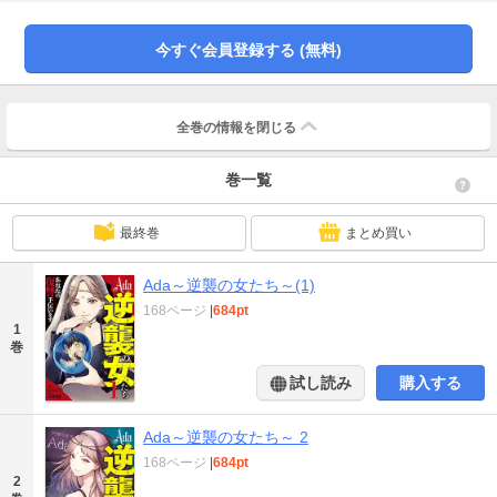
今すぐ会員登録する (無料)
全巻の情報を
閉じる
巻一覧
最終巻
まとめ買い
Ada～逆襲の女たち～(1)
168ページ
|
684pt
1
巻
試し読み
購入する
Ada～逆襲の女たち～ 2
168ページ
|
684pt
2