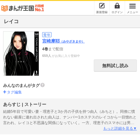
新規登録
ログイン
メニュー
レイコ
青年
宮崎摩耶
（みやざきまや）
4巻
まで配信
659人
がお気に入り登録中
無料試し読み
みんなのまんがタグ
タグ編集
あらすじ | ストーリー
結婚5年目で可愛い妻・理恵子と3か月の子供を持つ由人（みちと）。同僚に慣
れない銀座に連れ出された由人は、ナンバー1ホステスのレイコから一目惚れと
言われ、レイコと不思議な関係になっていく。一方、理恵子のスマホには男か
らの連絡が!?
もっと詳細を見る▼