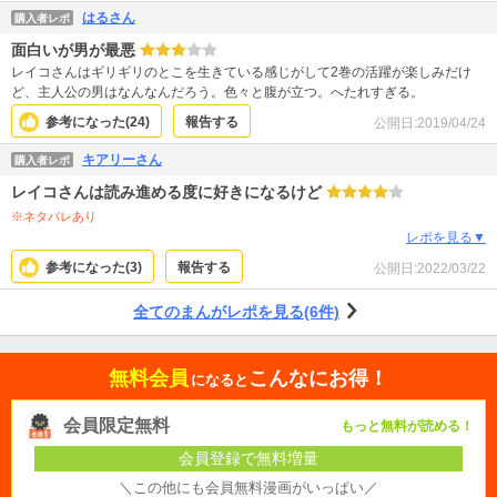
はるさん
購入者レポ
面白いが男が最悪
レイコさんはギリギリのとこを生きている感じがして2巻の活躍が楽しみだけ
ど、主人公の男はなんなんだろう。色々と腹が立つ。へたれすぎる。
参考になった(
24
)
報告する
公開日:
2019/04/24
キアリーさん
購入者レポ
レイコさんは読み進める度に好きになるけど
※ネタバレあり
レポを見る▼
参考になった(
3
)
報告する
公開日:
2022/03/22
全てのまんがレポを見る(6件)
無料会員
こんなにお得！
になると
会員限定無料
もっと無料が読める！
会員登録で無料増量
＼この他にも会員無料漫画がいっぱい／