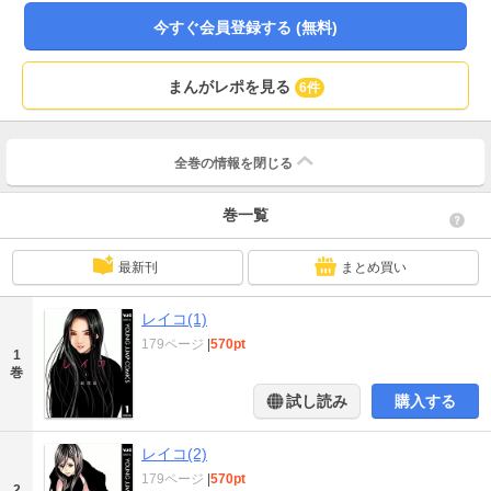
今すぐ会員登録する (無料)
まんがレポを見る
6件
全巻の情報を
閉じる
巻一覧
最新刊
まとめ買い
レイコ(1)
179ページ
|
570pt
1
巻
試し読み
購入する
レイコ(2)
179ページ
|
570pt
2