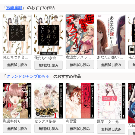
「
宮崎摩耶
」 のおすすめ作品
俺たちつき合ってないから
底辺女デスライブ（分冊版）
あなたが嫌い ～女の欲望と嫉妬の渦～
俺たちつき合ってないから 分冊版
無料試し読み
無料試し読み
無料試し読み
無料試し読み
「
グランドジャンプめちゃ
」のおすすめ作品
慰謝料狩り
セックス依存症になりました。＜合本版＞
奇習愛
職業：女～元アイドル27歳、枕営業も限界なのでパパ婚活します～
無料試し読み
無料試し読み
無料試し読み
無料試し読み