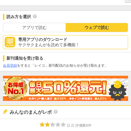
読み方を選択
アプリで読む
ウェブで読む
専用アプリのダウンロード
サクサクまんがを読めて多機能！
新刊通知を受け取る
会員登録
をすると「レイコ」新刊配信のお知らせが受け取れます。
みんなのまんがレポ
(
2.2
)
評価数
6
件