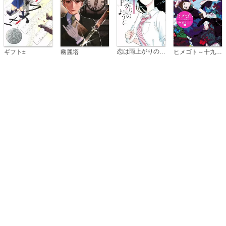
恋は雨上がりのように
ギフト±
幽麗塔
ヒメゴト～十九歳の制服～