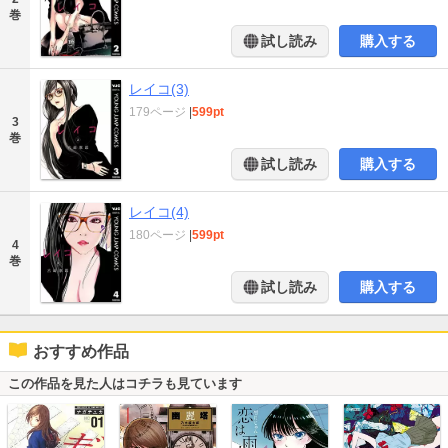
巻
試し読み
購入する
レイコ(3)
179ページ
|
599pt
3
巻
試し読み
購入する
レイコ(4)
180ページ
|
599pt
4
巻
試し読み
購入する
おすすめ作品
この作品を見た人はコチラも見ています