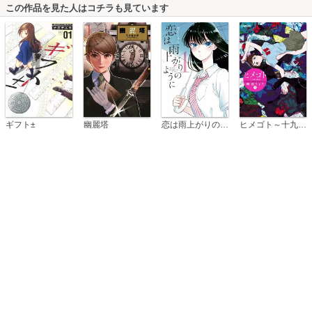
この作品を見た人はコチラも見ています
恋は雨上がりのように
ギフト±
幽麗塔
ヒメゴト～十九歳の制服～