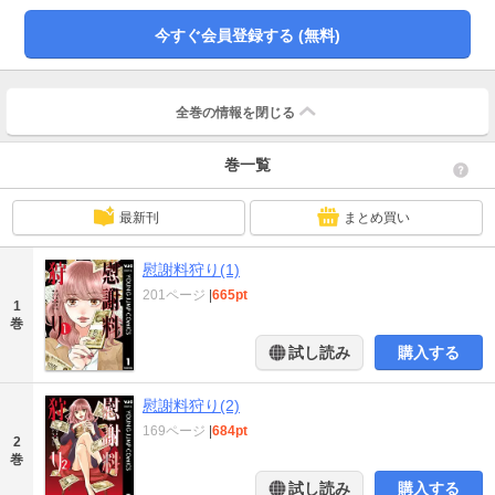
握の誠意」すらも踏み倒す身勝手な人々を相手に、女たちの“狩り”が始まる
――!!
今すぐ会員登録する (無料)
全巻の情報を
閉じる
巻一覧
最新刊
まとめ買い
慰謝料狩り(1)
201ページ
|
665pt
1
巻
試し読み
購入する
慰謝料狩り(2)
169ページ
|
684pt
2
巻
試し読み
購入する