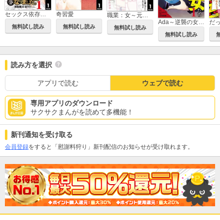
セックス依存症になりました。＜合本版＞
奇習愛
職業：女～元アイドル27歳、枕営業も限界なのでパパ婚活します～
Ada～逆襲の女たち～
無料試し読み
無料試し読み
無料試し読み
無料試し読み
読み方を選択
アプリで読む
ウェブで読む
専用アプリのダウンロード
サクサクまんがを読めて多機能！
新刊通知を受け取る
会員登録
をすると「慰謝料狩り」新刊配信のお知らせが受け取れます。