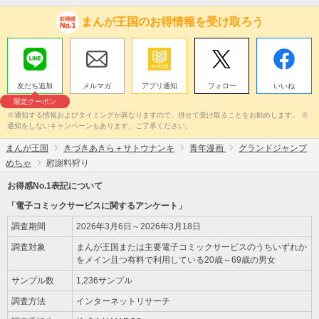
まんが王国のお得情報を受け取ろう
友だち追加
メルマガ
アプリ通知
フォロー
いいね
限定クーポン
※通知する情報およびタイミングが異なりますので、併せて受け取ることをお勧めします。 ※
通知をしないキャンペーンもあります。ご了承ください。
まんが王国
きづきあきら＋サトウナンキ
青年漫画
グランドジャンプ
めちゃ
慰謝料狩り
お得感No.1表記について
「電子コミックサービスに関するアンケート」
調査期間
2026年3月6日～2026年3月18日
調査対象
まんが王国または主要電子コミックサービスのうちいずれか
をメイン且つ有料で利用している20歳～69歳の男女
サンプル数
1,236サンプル
調査方法
インターネットリサーチ