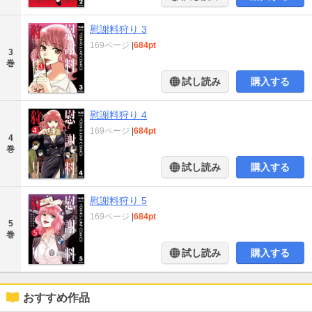
慰謝料狩り 3
169ページ
|
684pt
3
巻
試し読み
購入する
慰謝料狩り 4
169ページ
|
684pt
4
巻
試し読み
購入する
慰謝料狩り 5
169ページ
|
684pt
5
巻
試し読み
購入する
おすすめ作品