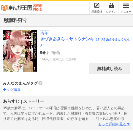
新規登録
ログイン
メニュー
慰謝料狩り
青年
きづきあきら＋サトウナンキ
（きづきあきらさとうなん
き）
5巻
まで配信
164人
がお気に入り登録中
無料試し読み
みんなのまんがタグ
タグ編集
あらすじ | ストーリー
35歳の麻琴は、パートナーの不倫が原因で離婚を決めた。若い恋人との再起
で、元夫は早々に浮かれムード。約束した慰謝料・養育費の支払いが滞り、困
り果てた麻琴はある時「回収代行業者」の存在を知る…。引っ込み思案の涼子
は、モラハラ夫の精神的DVにより心を病み、息子もショックで不登校になって
もっと詳細を見る▼
しまう。別れてもなお追い詰められる母子の運命は…!? 最後に残された「一