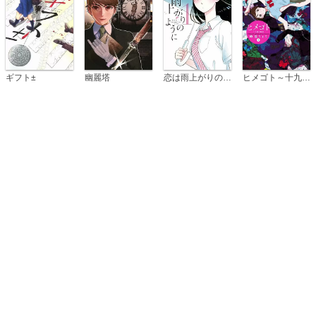
恋は雨上がりのように
ギフト±
幽麗塔
ヒメゴト～十九歳の制服～