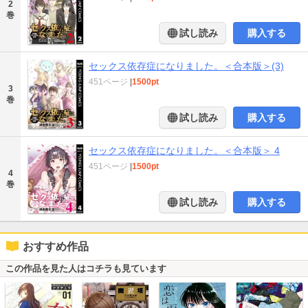
2
巻
試し読み
購入する
セックス依存症になりました。＜合本版＞(3)
451ページ
|
1500pt
3
巻
試し読み
購入する
セックス依存症になりました。＜合本版＞ 4
451ページ
|
1500pt
4
巻
試し読み
購入する
おすすめ作品
この作品を見た人はコチラも見ています