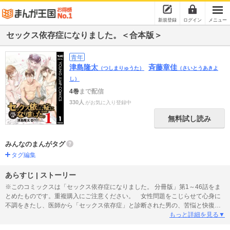
新規登録
ログイン
メニュー
セックス依存症になりました。＜合本版＞
青年
津島隆太
斉藤章佳
（つしまりゅうた）
（さいとうあきよ
し）
4巻
まで配信
330人
がお気に入り登録中
無料試し読み
みんなのまんがタグ
タグ編集
あらすじ | ストーリー
※このコミックスは「セックス依存症になりました。 分冊版」第1～46話をま
とめたものです。重複購入にご注意ください。 女性問題をこじらせて心身に
不調をきたし、医師から「セックス依存症」と診断された男の、苦悩と快復の
軌跡を描く『セックス依存症になりました。』オリジナル版を一挙にまとめた
もっと詳細を見る▼
合本版の1冊目。カバーと、あとがき4Pは描きおろしで全400P超の大ボリュー