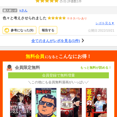
(
5.0
)
評価数
1
件
yさん
購入者レポ
色々と考えさせられました
※ネタバレあり
レポを見る▼
参考になった(
9
)
報告する
公開日:
2022/10/21
全てのまんがレポを見る(1件)
無料会員
こんなにお得！
になると
会員限定無料
もっと無料が読める！
会員登録で無料増量
＼この他にも会員無料漫画がいっぱい／