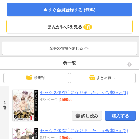
ムでお届け！
今すぐ会員登録する (無料)
まんがレポを見る
1件
全巻の情報を
閉じる
巻一覧
最新刊
まとめ買い
セックス依存症になりました。＜合本版＞(1)
423ページ
|
1500pt
1
巻
試し読み
購入する
セックス依存症になりました。＜合本版＞(2)
537ページ
|
1500pt