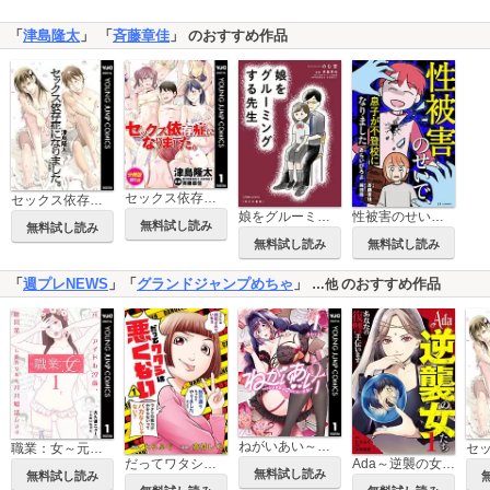
「
津島隆太
」 「
斉藤章佳
」 のおすすめ作品
セックス依存症になりました。 分冊版
セックス依存症になりました。＜決定版＞
娘をグルーミングする先生
性被害のせいで、息子が不登校になりました
無料試し読み
無料試し読み
無料試し読み
無料試し読み
「
週プレNEWS
」「
グランドジャンプめちゃ
」
のおすすめ作品
…他
ねがいあい～ハジメテ同士のはじらい遊戯～
職業：女～元アイドル27歳、枕営業も限界なのでパパ婚活します～
だってワタシは悪くない
Ada～逆襲の女たち～
無料試し読み
無料試し読み