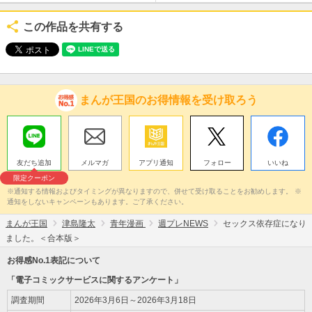
この作品を共有する
まんが王国のお得情報を受け取ろう
友だち追加
メルマガ
アプリ通知
フォロー
いいね
限定クーポン
※通知する情報およびタイミングが異なりますので、併せて受け取ることをお勧めします。 ※
通知をしないキャンペーンもあります。ご了承ください。
まんが王国
津島隆太
青年漫画
週プレNEWS
セックス依存症になり
ました。＜合本版＞
お得感No.1表記について
「電子コミックサービスに関するアンケート」
調査期間
2026年3月6日～2026年3月18日