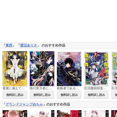
「
東西
」 「
渡辺ありさ
」 のおすすめ作品
老後に備えて異世界で8万枚の金貨を貯めます
陰の実力者になりたくて！
暗殺者である俺のステータスが勇者よりも明らかに強いのだが
生活魔術師達、魔女の森に挑む
無料試し読み
無料試し読み
無料試し読み
無料試し読み
「
グランドジャンプめちゃ
」のおすすめ作品