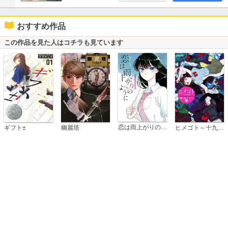
おすすめ作品
この作品を見た人はコチラも見ています
恋は雨上がりのように
ギフト±
幽麗塔
ヒメゴト～十九歳の制服～