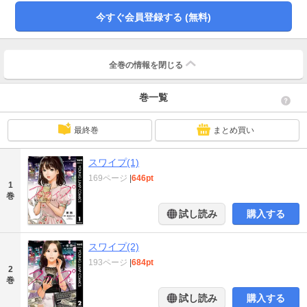
今すぐ会員登録する (無料)
全巻の情報を
閉じる
巻一覧
最終巻
まとめ買い
スワイプ(1)
169ページ
|
646pt
1
巻
試し読み
購入する
スワイプ(2)
193ページ
|
684pt
2
巻
試し読み
購入する