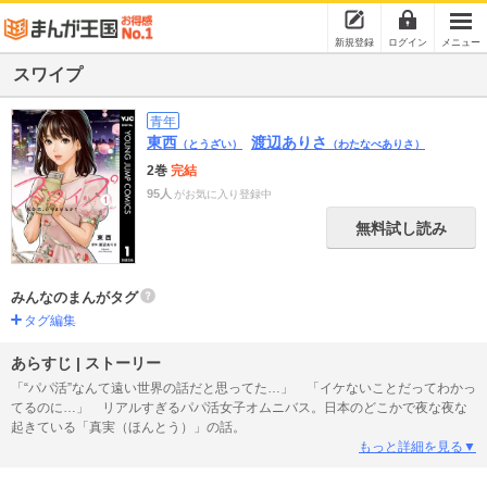
新規登録
ログイン
メニュー
スワイプ
青年
東西
渡辺ありさ
（とうざい）
（わたなべありさ）
2巻
完結
95人
がお気に入り登録中
無料試し読み
みんなのまんがタグ
タグ編集
あらすじ | ストーリー
「“パパ活”なんて遠い世界の話だと思ってた…」 「イケないことだってわかっ
てるのに…」 リアルすぎるパパ活女子オムニバス。日本のどこかで夜な夜な
起きている「真実（ほんとう）」の話。
もっと詳細を見る▼