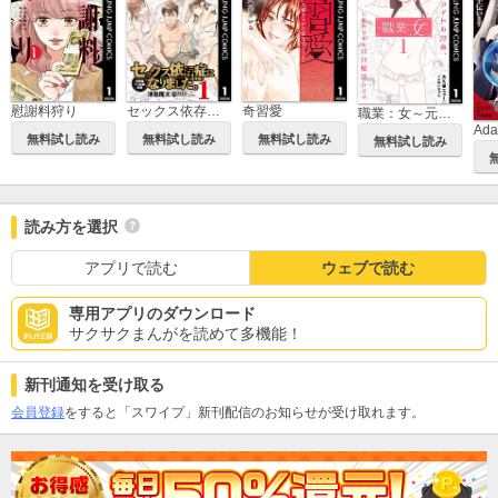
慰謝料狩り
セックス依存症になりました。＜合本版＞
奇習愛
職業：女～元アイドル27歳、枕営業も限界なのでパパ婚活します～
無料試し読み
無料試し読み
無料試し読み
無料試し読み
読み方を選択
アプリで読む
ウェブで読む
専用アプリのダウンロード
サクサクまんがを読めて多機能！
新刊通知を受け取る
会員登録
をすると「スワイプ」新刊配信のお知らせが受け取れます。