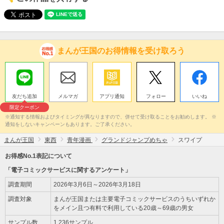
まんが王国のお得情報を受け取ろう
友だち追加
メルマガ
アプリ通知
フォロー
いいね
限定クーポン
※通知する情報およびタイミングが異なりますので、併せて受け取ることをお勧めします。 ※
通知をしないキャンペーンもあります。ご了承ください。
まんが王国
東西
青年漫画
グランドジャンプめちゃ
スワイプ
お得感No.1表記について
「電子コミックサービスに関するアンケート」
調査期間
2026年3月6日～2026年3月18日
調査対象
まんが王国または主要電子コミックサービスのうちいずれか
をメイン且つ有料で利用している20歳～69歳の男女
サンプル数
1,236サンプル