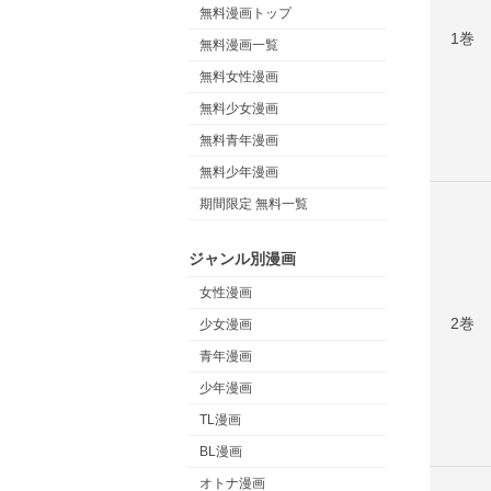
無料漫画トップ
1巻
無料漫画一覧
無料女性漫画
無料少女漫画
無料青年漫画
無料少年漫画
期間限定 無料一覧
ジャンル別漫画
女性漫画
2巻
少女漫画
青年漫画
少年漫画
TL漫画
BL漫画
オトナ漫画