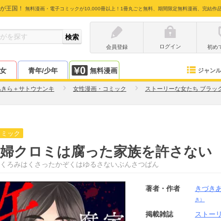
が王国！
無料漫画・電子コミックが10,000冊以上！1冊丸ごと無料、期間限定無料漫画、完結作
ログイン
会員登録
初め
少女
青年/少年
無料漫画
ジャン
あきら＋サトウナンキ
女性漫画・コミック
ストーリーな女たち ブラッ
コミック
政婦クロミは腐った家族を許さない
くろみはくさったかぞくはゆるさないぶんさつばん
著者・作者
きづき
き）
掲載雑誌
ストー