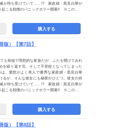
滅が待ち受けていて……!? 家政婦・黒見白華が
き起こる戦慄のパニックホラー開幕!! ※この作品
されています。重複購入にご注意ください。
購入する
冊版）【第7話】
見ても裕福で理想的な家族だが、ふたを開けてみれ
めを繰り返す兄、そして不登校となってしまった
のは、愛想がよく美人で優秀な家政婦・黒見白華
けるが、そんな彼女にも秘密がひとつ。彼女の持
滅が待ち受けていて……!? 家政婦・黒見白華が
き起こる戦慄のパニックホラー開幕!! ※この作品
されています。重複購入にご注意ください。
購入する
冊版）【第8話】