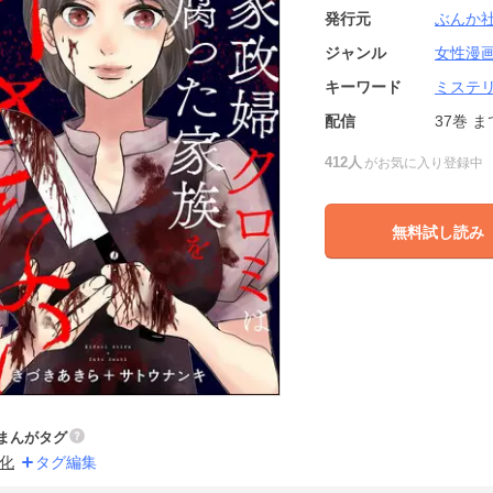
発行元
ぶんか
ジャンル
女性漫
キーワード
ミステ
配信
37巻
ま
412人
がお気に入り登録中
無料試し読み
まんがタグ
化
タグ編集