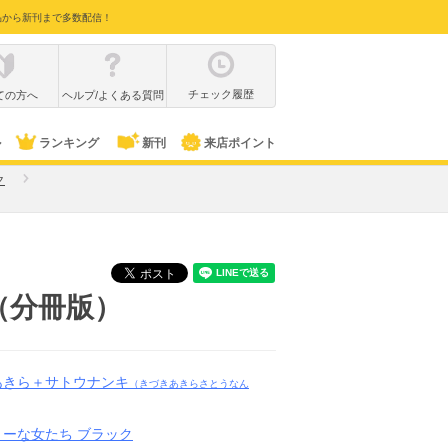
品から新刊まで多数配信！
チェック履歴
ての方へ
ヘルプ/よくある質問
ル
ランキング
新刊
来店ポイント
ク
（分冊版）
あきら＋サトウナンキ
（きづきあきらさとうなん
リーな女たち ブラック