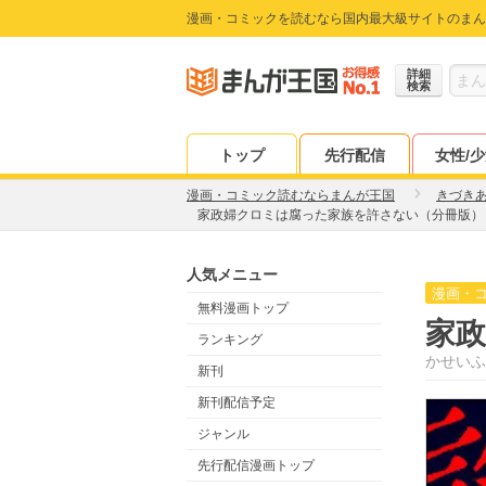
漫画・コミックを読むなら国内最大級サイトのまん
詳細
検索
トップ
先行配信
女性/
漫画・コミック読むならまんが王国
きづき
家政婦クロミは腐った家族を許さない（分冊版）
人気メニュー
漫画・
無料漫画トップ
家
ランキング
かせいふ
新刊
新刊配信予定
ジャンル
先行配信漫画トップ