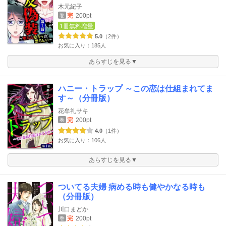
木元紀子
完
200pt
巻
1冊無料増量
5.0
（2件）
お気に入り：185人
あらすじを見る▼
ハニー・トラップ ～この恋は仕組まれてま
す～（分冊版）
花牟礼サキ
完
200pt
巻
4.0
（1件）
お気に入り：106人
あらすじを見る▼
ついてる夫婦 病める時も健やかなる時も
（分冊版）
川口まどか
完
200pt
巻