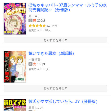
ぽちゃキャバ!!～37歳シンママ・ルミ子の水
商売奮闘記～（分冊版）
藤田素子
完
200pt
巻
5.0
（4件）
お気に入り：98人
あらすじを見る▼
嫁いできた悪友（単話版）
小野拓実
完
150pt
巻
お気に入り：8人
あらすじを見る▼
彼氏がママ活していたら…!?（分冊版）
黒田しのぶ