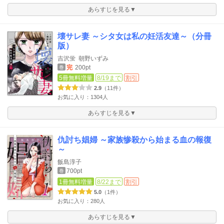
あらすじを見る▼
壊サレ妻 ～シタ女は私の妊活友達～（分冊
版）
吉沢蛍
朝野いずみ
完
200pt
巻
5冊無料増量
8/19まで
割引
2.9
（11件）
お気に入り：1304人
あらすじを見る▼
仇討ち娼婦 ～家族惨殺から始まる血の報復
～
飯島淳子
700pt
巻
1冊無料増量
8/22まで
割引
5.0
（1件）
お気に入り：280人
あらすじを見る▼