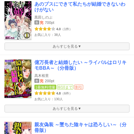
あのブスにできて私たちが結婚できないわ
けがない
黒田しのぶ
完
700pt
巻
4.0
（1件）
お気に入り：38人
あらすじを見る▼
億万長者と結婚したい ～ライバルはロリキ
モBBA～（分冊版）
高木裕里
完
200pt
巻
1冊無料増量
8/10まで
割引
4.8
（6件）
お気に入り：130人
あらすじを見る▼
親友偽装 ～墜ちた陰キャは恐ろしい～（分
冊版）