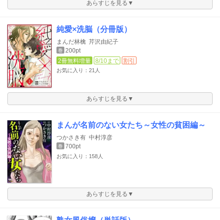
あらすじを見る▼
純愛×洗脳（分冊版）
まんだ林檎
芹沢由紀子
200pt
巻
2冊無料増量
8/10まで
割引
お気に入り：21人
あらすじを見る▼
まんが名前のない女たち～女性の貧困編～
つかさき有
中村淳彦
700pt
巻
お気に入り：158人
あらすじを見る▼