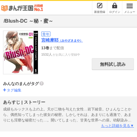
新規登録
ログイン
メニュー
/Blush-DC ～秘・蜜～
青年
宮崎摩耶
（みやざきまや）
13巻
まで配信
1532人
がお気に入り登録中
無料試し読み
みんなのまんがタグ
タグ編集
あらすじ | ストーリー
成績もルックスも上の上。天が二物を与えた女性…岩下綾音。ひょんなことか
ら、偶然知ってしまった彼女の秘密。しかしそれは、あまりにも過激で、あま
りにも淫靡な秘密だった…。開いてしまった、甘美な世界への扉。幼馴染みの
もと香と絡みあっても、いつしかまた、心は岩下を追いかけてしまう。求めて
もっと詳細を見る▼
いるのは、拙い絆か、それとも…エロスの極致か…!?