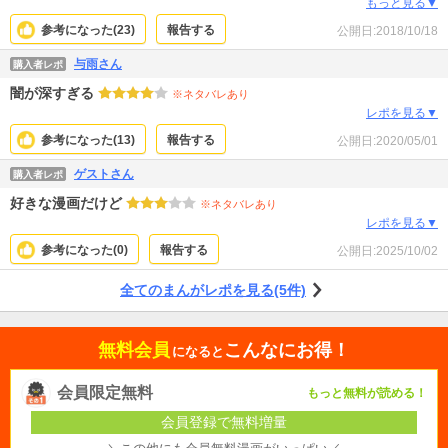
てばかり。 作者にとっての女性の価値の低さを感じました。 せめてハッピーエ
もっと見る▼
ンドになってほしいです 続きが気になるのが悔しい(笑)
参考になった(
23
)
報告する
公開日:
2018/10/18
与雨さん
購入者レポ
闇が深すぎる
※ネタバレあり
レポを見る▼
参考になった(
13
)
報告する
公開日:
2020/05/01
ゲストさん
購入者レポ
好きな漫画だけど
※ネタバレあり
レポを見る▼
参考になった(
0
)
報告する
公開日:
2025/10/02
全てのまんがレポを見る(5件)
無料会員
こんなにお得！
になると
会員限定無料
もっと無料が読める！
会員登録で無料増量