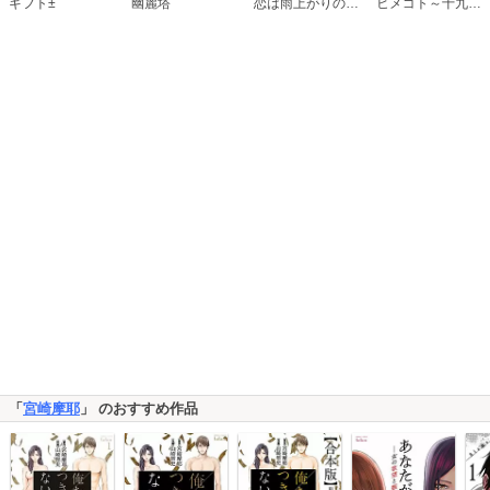
恋は雨上がりのように
ギフト±
幽麗塔
ヒメゴト～十九歳の制服～
「
宮崎摩耶
」 のおすすめ作品