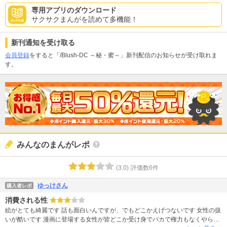
専用アプリのダウンロード
サクサクまんがを読めて多機能！
新刊通知を受け取る
会員登録
をすると「/Blush-DC ～秘・蜜～」新刊配信のお知らせが受け取れま
す。
みんなのまんがレポ
(
3.0
)
評価数
6
件
ゆっけさん
購入者レポ
消費される性
絵がとても綺麗です 話も面白いんですが、でもどこかえげつないです 女性の扱
いが酷いです 漫画に登場する女性が皆どこか受け身でバカで権力もなくやられ