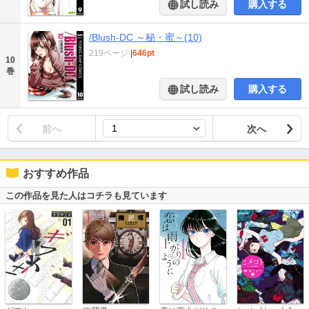
試し読み
購入する
/Blush-DC ～秘・蜜～(10)
219ページ
|
646pt
10
巻
試し読み
購入する
前へ
次へ
おすすめ作品
この作品を見た人はコチラも見ています