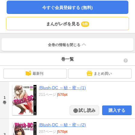
今すぐ会員登録する (無料)
まんがレポを見る
5件
全巻の情報を
閉じる
巻一覧
最新刊
まとめ買い
/Blush-DC ～秘・蜜～(1)
211ページ
|
570pt
1
巻
試し読み
購入する
/Blush-DC ～秘・蜜～(2)
207ページ
|
570pt
2