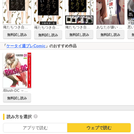
俺たちつき合ってないから
俺たちつき合ってないから 合本版
あなたが嫌い ～女の欲望と嫉妬の渦～
悪
俺たちつき合ってないから 分冊版
無料試し読み
無料試し読み
無料試し読み
無料試し読み
「
ケータイ週プレComic
」のおすすめ作品
/Blush-DC ～秘・蜜～ カラー版
無料試し読み
読み方を選択
アプリで読む
ウェブで読む