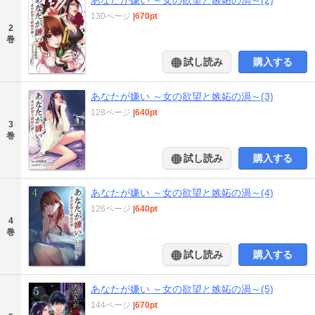
130ページ
|
670pt
2
巻
試し読み
購入する
あなたが嫌い ～女の欲望と嫉妬の渦～(3)
128ページ
|
640pt
3
巻
試し読み
購入する
あなたが嫌い ～女の欲望と嫉妬の渦～(4)
126ページ
|
640pt
4
巻
試し読み
購入する
あなたが嫌い ～女の欲望と嫉妬の渦～(5)
144ページ
|
670pt