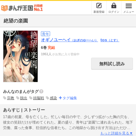
新規登録
ログイン
メニュー
絶望の楽園
青年
オギノユーヘイ
tos
（おぎのゆーへい）
（とす）
6巻
完結
1951人
がお気に入り登録中
無料試し読み
みんなのまんがタグ
宗教
脱出
頭脳戦
感染
タグ編集
あらすじ | ストーリー
17歳の初夏、母を亡くした。忙しい毎日の中で、少しずつ拡がった胸の穴を、
彼女の笑顔だけが埋めてくれた。夏の盛り、青年は“楽園”に連れ去られた。地下
労働、腐った食事、狂信的な信者たち。この地獄から脱け出す方法はただひと
つ。偽りの信仰を捧げ、全てを騙せ──!
もっと詳細を見る▼