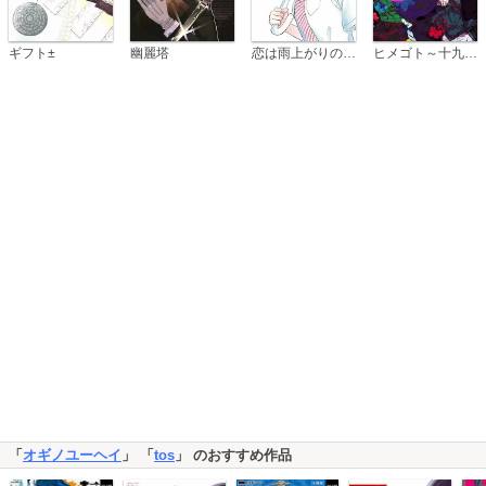
恋は雨上がりのように
ギフト±
幽麗塔
ヒメゴト～十九歳の制服～
「
オギノユーヘイ
」 「
tos
」 のおすすめ作品