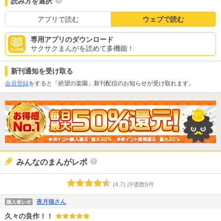
読み方を選択
アプリで読む
ウェブで読む
専用アプリのダウンロード
サクサクまんがを読めて多機能！
新刊通知を受け取る
会員登録
をすると「絶望の楽園」新刊配信のお知らせが受け取れます。
みんなのまんがレポ
(
4.7
)
評価数
6
件
夜月猫さん
購入者レポ
久々の良作！！