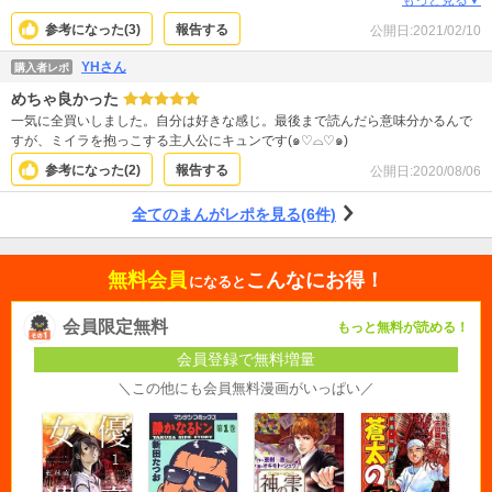
参考になった(
3
)
報告する
公開日:
2021/02/10
YHさん
購入者レポ
めちゃ良かった
一気に全買いしました。自分は好きな感じ。最後まで読んだら意味分かるんで
すが、ミイラを抱っこする主人公にキュンです(๑♡⌓♡๑)
参考になった(
2
)
報告する
公開日:
2020/08/06
全てのまんがレポを見る(6件)
無料会員
こんなにお得！
になると
会員限定無料
もっと無料が読める！
会員登録で無料増量
＼この他にも会員無料漫画がいっぱい／