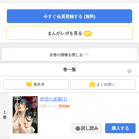
今すぐ会員登録する (無料)
まんがレポを見る
6件
全巻の情報を
閉じる
巻一覧
最終巻
まとめ買い
絶望の楽園(1)
195ページ
|
540pt
1
巻
試し読み
購入する