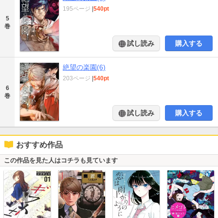
195ページ
|
540pt
5
巻
試し読み
購入する
絶望の楽園(6)
203ページ
|
540pt
6
巻
試し読み
購入する
おすすめ作品
この作品を見た人はコチラも見ています