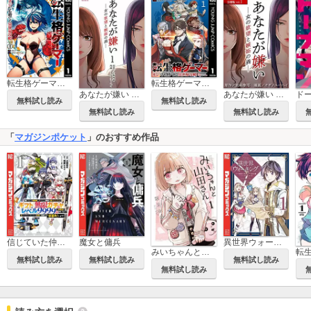
転生格ゲーマー ～オジでも勝てる異世界攻略～
転生格ゲーマー ～オジでも勝てる異世界攻略～ 分冊版
あなたが嫌い ～女の欲望と嫉妬の渦～
あなたが嫌い ～女の欲望と嫉妬の渦～ 分冊版
ド
無料試し読み
無料試し読み
無料試し読み
無料試し読み
「
マガジンポケット
」のおすすめ作品
信じていた仲間達にダンジョン奥地で殺されかけたがギフト『無限ガチャ』でレベル9999の仲間達を手に入れて元パーティーメンバーと世界に復讐＆『ざまぁ！』します！
魔女と傭兵
異世界ウォーキング
みいちゃんと山田さん
無料試し読み
無料試し読み
無料試し読み
無料試し読み