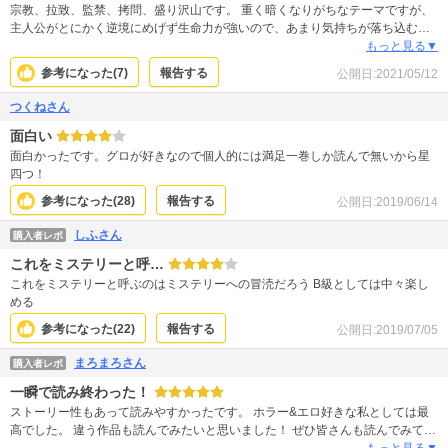
宗教、拉致、監禁、拷問、盛り沢山です。 重く暗くなりがちなテーマですが、
主人公がとにかく逆境にめげず生命力が強いので、あまり気持ちが落ち込むこ
となく読み進められました。 主人公がああいうキャラじゃなければ、また違っ
もっと見る▼
た作品になってたと思います。 人間力を強く感じさせられました。 色々な人に
参考になった(
7
)
報告する
公開日:
2021/05/12
読んで欲しいおすすめの作品です。
つくねさん
面白い
面白かったです。グロが好きなので個人的には満足一巻しか読んで無いから星
四つ！
参考になった(
28
)
報告する
公開日:
2019/06/14
しふさん
購入者レポ
これをミステリーと呼…
これをミステリーと呼ぶのはミステリーへの冒涜だろう B級としては中々楽し
める
参考になった(
22
)
報告する
公開日:
2019/07/05
まろまろさん
購入者レポ
一瞬で読み終わった！
ストーリー性もあって読みやすかったです。 ホラー&エロ好きな私としては最
高でした。 違う作品も読んでみたいと思いました！ ぜひ皆さんも読んでみてく
ださい^ ^
もっと見る▼