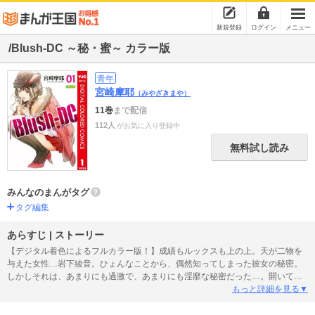
新規登録
ログイン
メニュー
/Blush-DC ～秘・蜜～ カラー版
青年
宮崎摩耶
（みやざきまや）
11巻
まで配信
112人
がお気に入り登録中
無料試し読み
みんなのまんがタグ
タグ編集
あらすじ | ストーリー
【デジタル着色によるフルカラー版！】成績もルックスも上の上。天が二物を
与えた女性…岩下綾音。ひょんなことから、偶然知ってしまった彼女の秘密。
しかしそれは、あまりにも過激で、あまりにも淫靡な秘密だった…。開いてし
まった、甘美な世界への扉。幼馴染みのもと香と絡みあっても、いつしかま
もっと詳細を見る▼
た、心は岩下を追いかけてしまう。求めているのは、拙い絆か、それとも…エ
ロスの極致か…!?