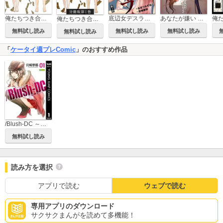
俺たちつき合ってないから
底辺女デスライブ（分冊版）
あなたが嫌い ～女の欲望と嫉妬の渦～
俺たちつき合ってないから 分冊版
無料試し読み
無料試し読み
無料試し読み
無料試し読み
「
ケータイ週プレComic
」のおすすめ作品
/Blush-DC ～秘・蜜～
無料試し読み
読み方を選択
アプリで読む
ウェブで読む
専用アプリのダウンロード
サクサクまんがを読めて多機能！