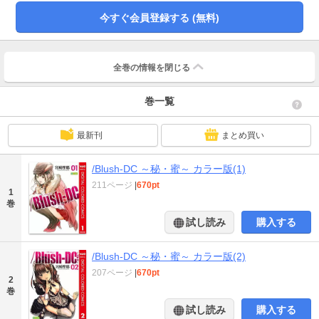
今すぐ会員登録する (無料)
全巻の情報を
閉じる
巻一覧
最新刊
まとめ買い
/Blush-DC ～秘・蜜～ カラー版(1)
211ページ
|
670pt
1
巻
試し読み
購入する
/Blush-DC ～秘・蜜～ カラー版(2)
207ページ
|
670pt
2
巻
試し読み
購入する