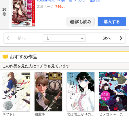
/Blush-DC ～秘・蜜～ カラー版(10)
219ページ
|
746pt
10
巻
試し読み
購入する
前へ
次へ
おすすめ作品
この作品を見た人はコチラも見ています
恋は雨上がりのように
ギフト±
幽麗塔
ヒメゴト～十九歳の制服～