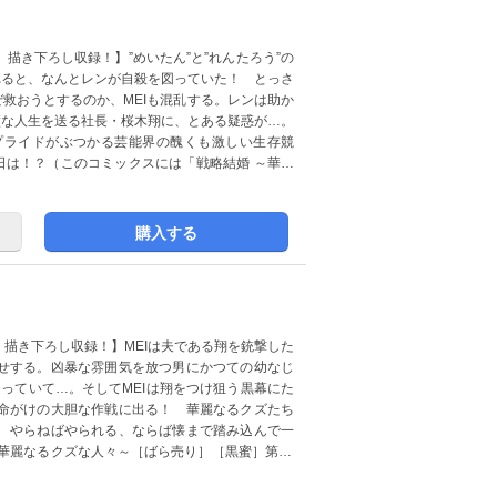
描き下ろし収録！】”めいたん”と”れんたろう”の
れると、なんとレンが自殺を図っていた！ とっさ
ぜ救おうとするのか、MEIも混乱する。レンは助か
璧な人生を送る社長・桜木翔に、とある疑惑が…。
プライドがぶつかる芸能界の醜くも激しい生存競
日は！？（このコミックスには「戦略結婚 ～華麗
を収録しております。）
購入する
描き下ろし収録！】MEIは夫である翔を銃撃した
せする。凶暴な雰囲気を放つ男にかつての幼なじ
疑っていて…。そしてMEIは翔をつけ狙う黒幕にた
命がけの大胆な作戦に出る！ 華麗なるクズたち
 やらねばやられる、ならば懐まで踏み込んで一
華麗なるクズな人々～［ばら売り］［黒蜜］第16