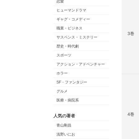
恋愛
ヒューマンドラマ
ギャグ・コメディー
職業・ビジネス
3巻
サスペンス・ミステリー
歴史・時代劇
スポーツ
アクション・アドベンチャー
ホラー
SF・ファンタジー
グルメ
医療・病院系
4巻
人気の著者
青山剛昌
浅野いにお