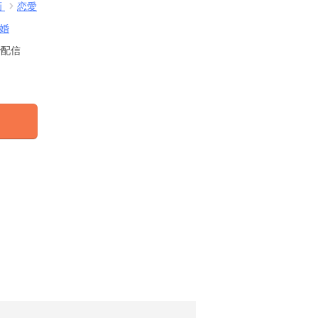
画
恋愛
婚
で配信