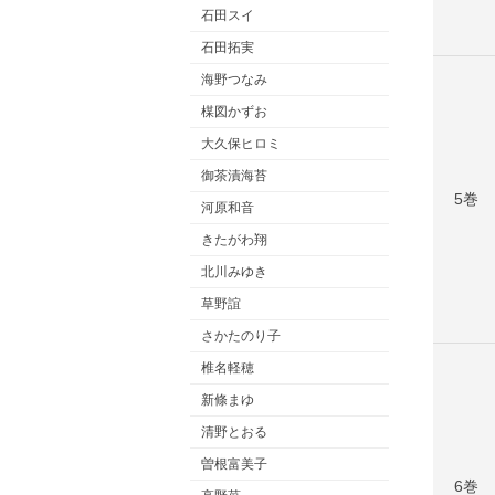
石田スイ
石田拓実
海野つなみ
楳図かずお
大久保ヒロミ
御茶漬海苔
5巻
河原和音
きたがわ翔
北川みゆき
草野誼
さかたのり子
椎名軽穂
新條まゆ
清野とおる
曽根富美子
6巻