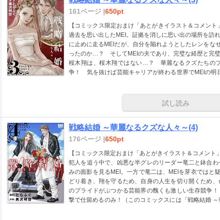
161ページ |
650pt
【コミックス限定おまけ「あとがきイラスト＆コメント」
過去を思い出したMEI。証拠を消しに思い出の場所を訪
に止めに走るMEIだが、自分を陥れようとしたレンをな
ったのか…？ そしてMEIの夫であり、完璧な経歴と完
桜木翔は、桜木翔ではない…？ 華麗なるクズたちの
争！ 気を抜けば芸能キャリアが終わる世界でMEIの明
なるクズな人々～［ばら売り］［黒蜜］第11～15話」
試し読み
戦略結婚 ～華麗なるクズな人々～(4)
176ページ |
650pt
【コミックス限定おまけ「あとがきイラスト＆コメント」
犯人を追う中で、凶悪な半グレのリーダー竜二と鉢合わ
みの面影を見るMEI。一方で竜二は、MEIを芽衣ではと
どり着き、翔を守るため、自身の人生を切り開くため、
のプライドがぶつかる芸能界の醜くも激しい生存競争！
撃で仕留めるのみ！（このコミックスには「戦略結婚 ～
～20話」を収録しております。）