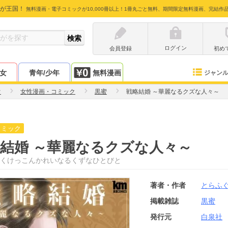
が王国！
無料漫画・電子コミックが10,000冊以上！1冊丸ごと無料、期間限定無料漫画、完結作
ログイン
会員登録
初め
少女
青年/少年
無料漫画
ジャン
ぐ
女性漫画・コミック
黒蜜
戦略結婚 ～華麗なるクズな人々～
コミック
結婚 ～華麗なるクズな人々～
くけっこんかれいなるくずなひとびと
著者・作者
とらふ
掲載雑誌
黒蜜
発行元
白泉社