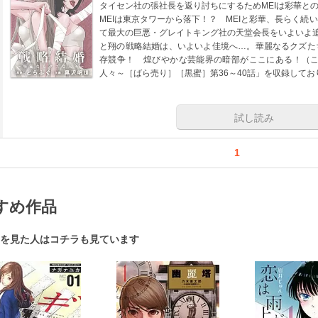
タイセン社の張社長を返り討ちにするためMEIは彩華と
MEIは東京タワーから落下！？ MEIと彩華、長らく
て最大の巨悪・グレイトキング社の天堂会長をいよいよ追
と翔の戦略結婚は、いよいよ佳境へ…。華麗なるクズた
存競争！ 煌びやかな芸能界の暗部がここにある！（こ
人々～［ばら売り］［黒蜜］第36～40話」を収録してお
試し読み
1
すめ作品
を見た人はコチラも見ています