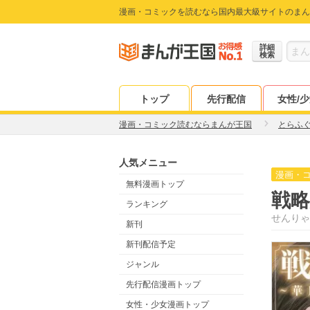
漫画・コミックを読むなら国内最大級サイトのまん
詳細
検索
トップ
先行配信
女性/
漫画・コミック読むならまんが王国
とらふ
人気メニュー
漫画・
無料漫画トップ
戦略
ランキング
せんりゃ
新刊
新刊配信予定
ジャンル
先行配信漫画トップ
女性・少女漫画トップ