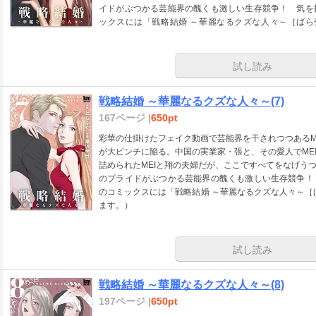
イドがぶつかる芸能界の醜くも激しい生存競争！ 気を
ックスには「戦略結婚 ～華麗なるクズな人々～［ばら
す。）
試し読み
戦略結婚 ～華麗なるクズな人々～(7)
167ページ |
650pt
彩華の仕掛けたフェイク動画で芸能界を干されつつあるM
が大ピンチに陥る。中国の実業家・張と、その愛人でME
詰められたMEIと翔の夫婦だが、ここですべてをなげう
のプライドがぶつかる芸能界の醜くも激しい生存競争！
のコミックスには「戦略結婚 ～華麗なるクズな人々～［
ます。）
試し読み
戦略結婚 ～華麗なるクズな人々～(8)
197ページ |
650pt