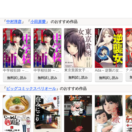
「
中村淳彦
」 「
小田原愛
」 のおすすめ作品
東京貧困女子。【単話】
中学校狂師 ～カラス女は許さない～（分冊版）
中学校狂師 ～カラス女は許さない～
Ada～逆襲の女たち～
無料試し読み
無料試し読み
無料試し読み
無料試し読み
「
ビッグコミックスペリオール
」のおすすめ作品