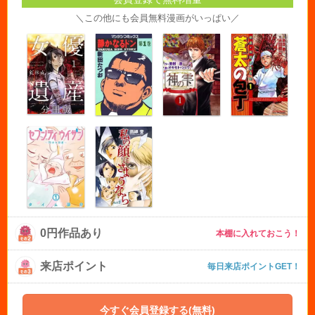
＼この他にも会員無料漫画がいっぱい／
0円作品あり
本棚に入れておこう！
来店ポイント
毎日来店ポイントGET！
今すぐ会員登録する(無料)