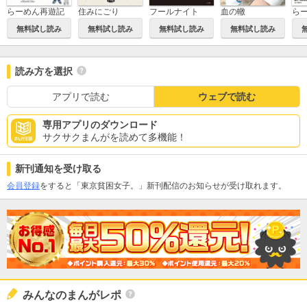
らーめん再遊記
住みにごり
フールナイト
血の轍
ら
無料試し読み
無料試し読み
無料試し読み
無料試し読み
読み方を選択
アプリで読む
ウェブで読む
専用アプリのダウンロード
サクサクまんがを読めて多機能！
新刊通知を受け取る
会員登録
をすると「東京貧困女子。」新刊配信のお知らせが受け取れます。
みんなのまんがレポ