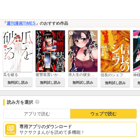
「
週刊漫画TIMES
」のおすすめ作品
瓜を破る
復讐装置いかがですか？
浪人生の彼女とスーパーで
信長のシェフ
神
無料試し読み
無料試し読み
無料試し読み
無料試し読み
読み方を選択
アプリで読む
ウェブで読む
専用アプリのダウンロード
サクサクまんがを読めて多機能！