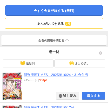
か？」（桃井桃子）、「正しいパパ活、知ってます？」（usi）など、豪華ライ
ンナップでお届け！ ※本作品は紙版刊行物を電子化したものです。
今すぐ会員登録する (無料)
まんがレポを見る
3件
全巻の情報を
閉じる
巻一覧
最新刊
まとめ買い
週刊漫画TIMES 2025年10/24・31合併号
245ページ
|
350pt
試し読み
購入する
週刊漫画TIMES 2025年10/17号