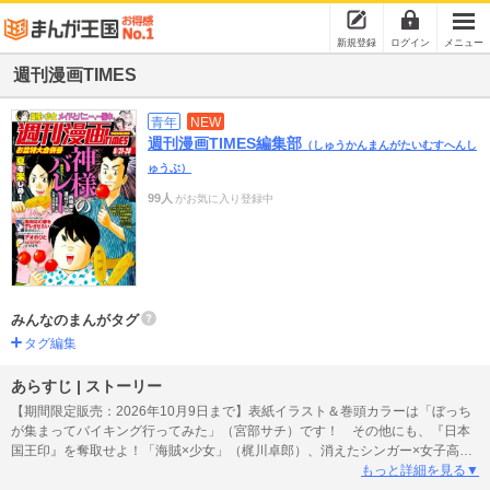
新規登録
ログイン
メニュー
週刊漫画TIMES
青年
NEW
週刊漫画TIMES編集部
（しゅうかんまんがたいむすへんし
ゅうぶ）
99人
がお気に入り登録中
みんなのまんがタグ
タグ編集
あらすじ | ストーリー
【期間限定販売：2026年10月9日まで】表紙イラスト＆巻頭カラーは「ぼっち
が集まってバイキング行ってみた」（宮部サチ）です！ その他にも、『日本
国王印』を奪取せよ！「海賊×少女」（梶川卓郎）、消えたシンガー×女子高
生!?「雲上に歌いて、君を待つ。」（村田椰融）、十人十色のごちそう日誌
もっと詳細を見る▼
「ごほうびごはん」（こもとも子）、「１：２交際はラブコメに入ります