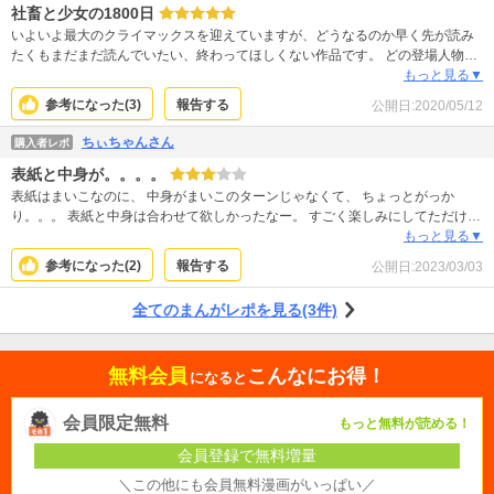
社畜と少女の1800日
いよいよ最大のクライマックスを迎えていますが、どうなるのか早く先が読み
たくもまだまだ読んでいたい、終わってほしくない作品です。 どの登場人物も
みんな幸せになって欲しいですが、緩やかなハッピーエンドを期待するのは難
もっと見る▼
しそうな展開です。 東根さんはもちろんですが、優里ちゃんにだけは悲しい結
参考になった(
3
)
報告する
公開日:
2020/05/12
末になって欲しくないです。どうかこの子には幸せになって欲しいです。 浅岡
君も素晴らしい青年ですが、彼女にとって一番満たされるのはやはり東根さん
ちぃちゃんさん
購入者レポ
しかいないでしょう。 どうか悲劇のラストで終わりませんように・・
表紙と中身が。。。。
表紙はまいこなのに、 中身がまいこのターンじゃなくて、 ちょっとがっか
り。。。 表紙と中身は合わせて欲しかったなー。 すごく楽しみにしてただけに
残念です。
もっと見る▼
参考になった(
2
)
報告する
公開日:
2023/03/03
全てのまんがレポを見る(3件)
無料会員
こんなにお得！
になると
会員限定無料
もっと無料が読める！
会員登録で無料増量
＼この他にも会員無料漫画がいっぱい／