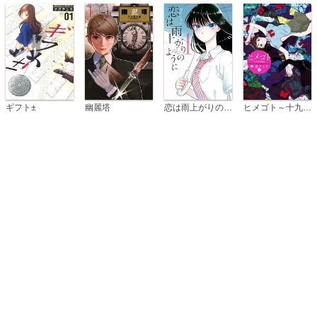
恋は雨上がりのように
ギフト±
幽麗塔
ヒメゴト～十九歳の制服～