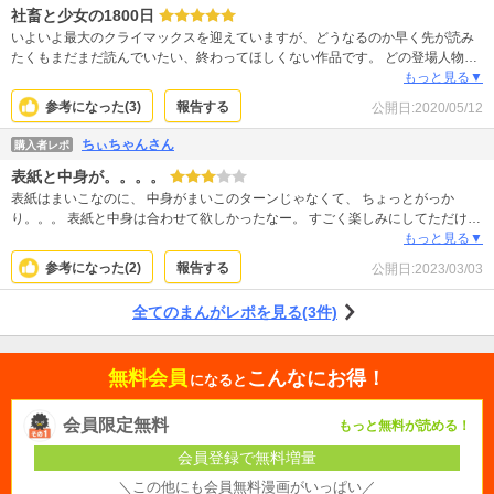
社畜と少女の1800日
いよいよ最大のクライマックスを迎えていますが、どうなるのか早く先が読み
たくもまだまだ読んでいたい、終わってほしくない作品です。 どの登場人物も
みんな幸せになって欲しいですが、緩やかなハッピーエンドを期待するのは難
もっと見る▼
しそうな展開です。 東根さんはもちろんですが、優里ちゃんにだけは悲しい結
参考になった(
3
)
報告する
公開日:
2020/05/12
末になって欲しくないです。どうかこの子には幸せになって欲しいです。 浅岡
君も素晴らしい青年ですが、彼女にとって一番満たされるのはやはり東根さん
ちぃちゃんさん
購入者レポ
しかいないでしょう。 どうか悲劇のラストで終わりませんように・・
表紙と中身が。。。。
表紙はまいこなのに、 中身がまいこのターンじゃなくて、 ちょっとがっか
り。。。 表紙と中身は合わせて欲しかったなー。 すごく楽しみにしてただけに
残念です。
もっと見る▼
参考になった(
2
)
報告する
公開日:
2023/03/03
全てのまんがレポを見る(3件)
無料会員
こんなにお得！
になると
会員限定無料
もっと無料が読める！
会員登録で無料増量
＼この他にも会員無料漫画がいっぱい／