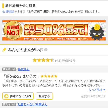
新刊通知を受け取る
会員登録
をすると「週刊漫画TIMES」新刊配信のお知らせが受け取れます。
みんなのまんがレポ
(
4.3
)
評価数
3
件
あすさん
購入者レポ
「瓜を破る」まい子の…
「瓜を破る」まい子の話で、表紙とぴったり合った内容でしたよ！単行本7巻に
収録されている鍵谷とまい子の話の続きです。待ちきれなくて毎号買ってしま
います！ 真っ暗な背景の表紙はめずらしいですが、読んで納得。服の色や荷物
もっと見る▼
の感じも伝わって最高です。服の色はキャラクターの個性や心情も表れると思
参考になった(
2
)
報告する
公開日:
2023/05/12
っているので、単行本にも表紙のカラーが入ってほしいくらい！ 表紙も巻頭
も、スカートが案外派手な色でかわいい！ 週刊誌は、目的以外の作品もいろい
社畜じゃない38歳さん
購入者レポ
ろ読むことができて、新たな作品と出会うきっかけにもなるから良いですね！