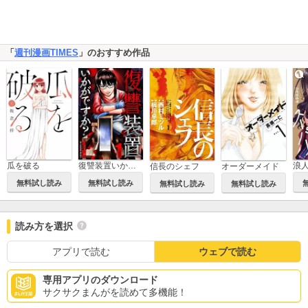
「
週刊漫画TIMES
」のおすすめ作品
瓜を破る
復讐装置いかがですか？
信長のシェフ
オーダーメイド
無料試し読み
無料試し読み
無料試し読み
無料試し読み
読み方を選択
アプリで読む
ウェブで読む
専用アプリのダウンロード
サクサクまんがを読めて多機能！