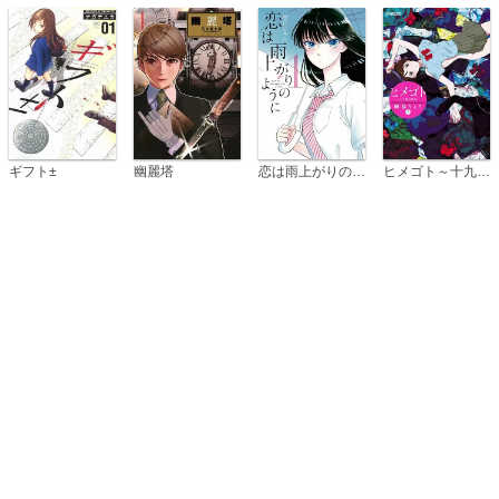
恋は雨上がりのように
ギフト±
幽麗塔
ヒメゴト～十九歳の制服～