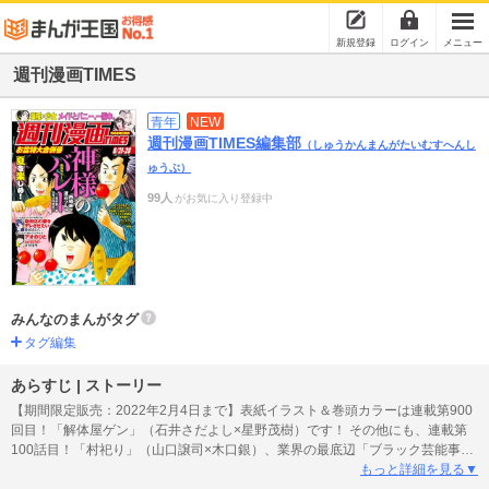
新規登録
ログイン
メニュー
週刊漫画TIMES
青年
NEW
週刊漫画TIMES編集部
（しゅうかんまんがたいむすへんし
ゅうぶ）
99人
がお気に入り登録中
みんなのまんがタグ
タグ編集
あらすじ | ストーリー
【期間限定販売：2022年2月4日まで】表紙イラスト＆巻頭カラーは連載第900
回目！「解体屋ゲン」（石井さだよし×星野茂樹）です！ その他にも、連載第
100話目！「村祀り」（山口譲司×木口銀）、業界の最底辺「ブラック芸能事務
所ですが何か？」（usi）、ココロとカラダに優しいお店「雑貨店とある」（上
もっと詳細を見る▼
村五十鈴）、「ヤバい女に恋した僕の結末」（沖田龍児） など見逃せないライ