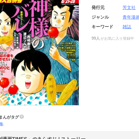
発行元
芳文社
ジャンル
青年漫
キーワード
雑誌
99人
がお気に入り登録中
まんがタグ
集