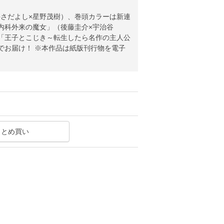
井さだよし×星野茂樹）、巻頭カラーは新連
三内科外来の魔女」（後藤圭介×宇治谷
「王子とこじき～転生したら名作の主人公
でお届け！ ※本作品は紙版刊行物を電子
まとめ買い