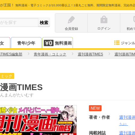
が王国！
無料漫画・電子コミックが10,000冊以上！1冊丸ごと無料、期間限定無料漫画、完結作
ログイン
会員登録
初め
少女
青年/少年
無料漫画
ジャン
TIMES編集部
青年漫画・コミック
週刊漫画TIMES
週刊漫画TIM
コミック
漫画TIMES
んまんがたいむす
NEW
著者・作者
週刊漫画
うぶ）
掲載雑誌
週刊漫画