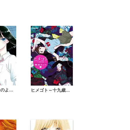
恋は雨上がりのように
ヒメゴト～十九歳の制服～