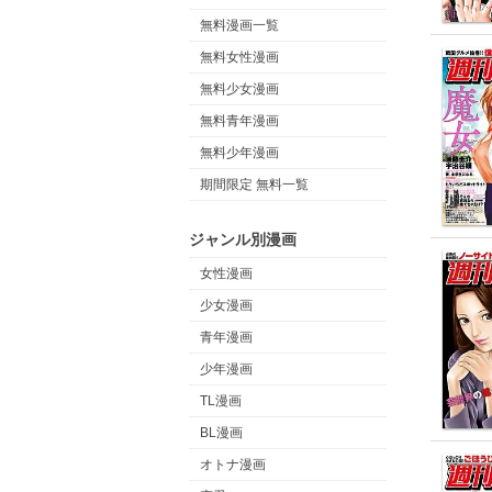
無料漫画一覧
無料女性漫画
無料少女漫画
無料青年漫画
無料少年漫画
期間限定 無料一覧
ジャンル別漫画
女性漫画
少女漫画
青年漫画
少年漫画
TL漫画
BL漫画
オトナ漫画