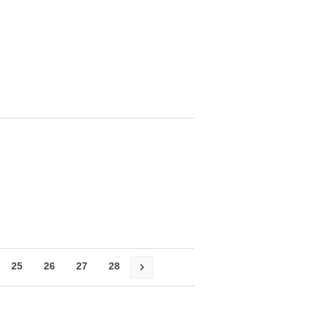
25
26
27
28