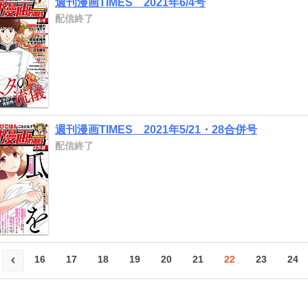
週刊漫画TIMES 2021年6/4号
配信終了
週刊漫画TIMES 2021年5/21・28合併号
配信終了
16
17
18
19
20
21
22
23
24