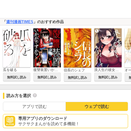
「
週刊漫画TIMES
」のおすすめ作品
瓜を破る
復讐装置いかがですか？
浪人生の彼女とスーパーで
信長のシェフ
オ
無料試し読み
無料試し読み
無料試し読み
無料試し読み
読み方を選択
アプリで読む
ウェブで読む
専用アプリのダウンロード
サクサクまんがを読めて多機能！