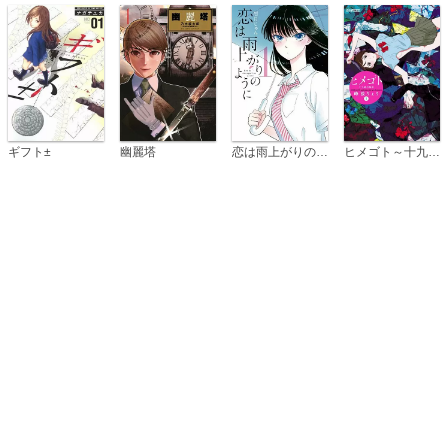
恋は雨上がりのように
ギフト±
幽麗塔
ヒメゴト～十九歳の制服～