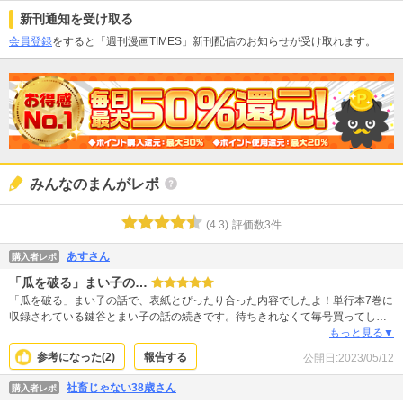
新刊通知を受け取る
会員登録
をすると「週刊漫画TIMES」新刊配信のお知らせが受け取れます。
みんなのまんがレポ
(
4.3
)
評価数
3
件
あすさん
購入者レポ
「瓜を破る」まい子の…
「瓜を破る」まい子の話で、表紙とぴったり合った内容でしたよ！単行本7巻に
収録されている鍵谷とまい子の話の続きです。待ちきれなくて毎号買ってしま
います！ 真っ暗な背景の表紙はめずらしいですが、読んで納得。服の色や荷物
もっと見る▼
の感じも伝わって最高です。服の色はキャラクターの個性や心情も表れると思
参考になった(
2
)
報告する
公開日:
2023/05/12
っているので、単行本にも表紙のカラーが入ってほしいくらい！ 表紙も巻頭
も、スカートが案外派手な色でかわいい！ 週刊誌は、目的以外の作品もいろい
社畜じゃない38歳さん
購入者レポ
ろ読むことができて、新たな作品と出会うきっかけにもなるから良いですね！