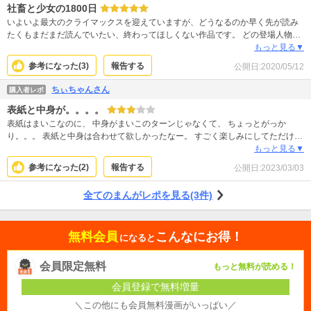
社畜と少女の1800日
いよいよ最大のクライマックスを迎えていますが、どうなるのか早く先が読み
たくもまだまだ読んでいたい、終わってほしくない作品です。 どの登場人物も
みんな幸せになって欲しいですが、緩やかなハッピーエンドを期待するのは難
もっと見る▼
しそうな展開です。 東根さんはもちろんですが、優里ちゃんにだけは悲しい結
参考になった(
3
)
報告する
公開日:
2020/05/12
末になって欲しくないです。どうかこの子には幸せになって欲しいです。 浅岡
君も素晴らしい青年ですが、彼女にとって一番満たされるのはやはり東根さん
ちぃちゃんさん
購入者レポ
しかいないでしょう。 どうか悲劇のラストで終わりませんように・・
表紙と中身が。。。。
表紙はまいこなのに、 中身がまいこのターンじゃなくて、 ちょっとがっか
り。。。 表紙と中身は合わせて欲しかったなー。 すごく楽しみにしてただけに
残念です。
もっと見る▼
参考になった(
2
)
報告する
公開日:
2023/03/03
全てのまんがレポを見る(3件)
無料会員
こんなにお得！
になると
会員限定無料
もっと無料が読める！
会員登録で無料増量
＼この他にも会員無料漫画がいっぱい／