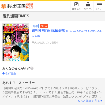
新規登録
ログイン
メニュー
週刊漫画TIMES
青年
NEW
週刊漫画TIMES編集部
（しゅうかんまんがたいむすへんし
ゅうぶ）
99人
がお気に入り登録中
みんなのまんがタグ
タグ編集
あらすじ | ストーリー
【期間限定販売：2022年4月22日まで】表紙イラスト&巻頭カラーは「ブラッ
ク芸能事務所ですが何か？」（usi）です！ 屋台で極上の一杯を「まどろみバー
メイド」（早川パオ）、裁判官×幽霊女子高生「法廷のファンタズマ」 (荒川三
喜夫)、目指せ全国制覇！「神様のバレー」（西崎泰正×渡辺ツルヤ）、 「のん
もっと詳細を見る▼
びり茜さんの片想いカレー」（春露彗）、「今日から派遣サイボーグ」 (小泉ヤ