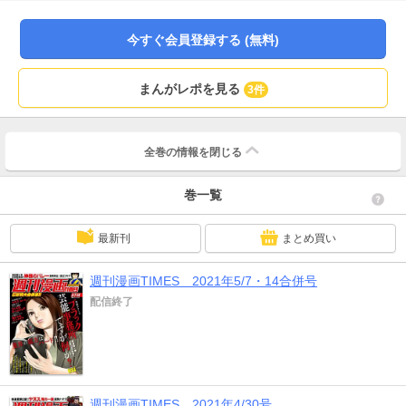
スヒロ)など、見逃せないラインナップでお届け！ ※本作品は紙版刊行物を電子
化したものです。
今すぐ会員登録する (無料)
まんがレポを見る
3件
全巻の情報を
閉じる
巻一覧
最新刊
まとめ買い
週刊漫画TIMES 2021年5/7・14合併号
配信終了
週刊漫画TIMES 2021年4/30号