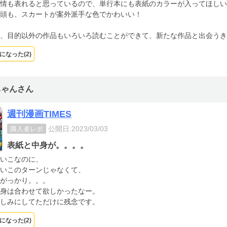
情も表れると思っているので、単行本にも表紙のカラーが入ってほしい
頭も、スカートが案外派手な色でかわいい！
、目的以外の作品もいろいろ読むことができて、新たな作品と出会うき
になった(
2
)
ちゃんさん
週刊漫画TIMES
公開日:2023/03/03
購入者レポ
表紙と中身が。。。。
いこなのに、
いこのターンじゃなくて、
がっかり。。。
身は合わせて欲しかったなー。
しみにしてただけに残念です。
になった(
2
)