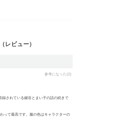
ポ（レビュー）
参考になった(
2
)
収録されている鍵谷とまい子の話の続きで
わって最高です。服の色はキャラクターの