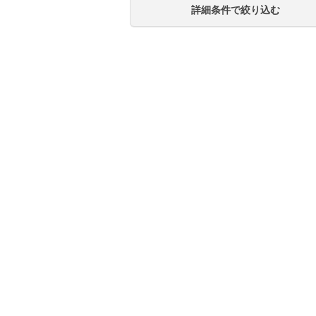
詳細条件で絞り込む