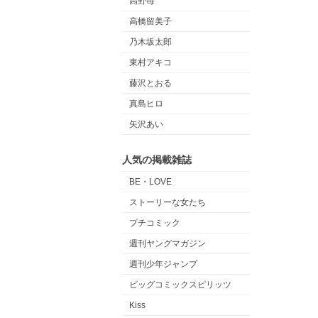
高野苺
高橋留美子
乃木坂太郎
東村アキコ
藤沢とおる
真島ヒロ
矢沢あい
人気の掲載雑誌
BE・LOVE
ストーリーな女たち
プチコミック
週刊ヤングマガジン
週刊少年ジャンプ
ビッグコミックスピリッツ
Kiss