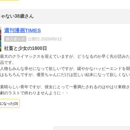
ゃない38歳さん
週刊漫画TIMES
公開日:2020/05/12
購入者レポ
社畜と少女の1800日
最大のクライマックスを迎えていますが、どうなるのか早く先が読みた
品です。
人物もみんな幸せになって欲しいですが、緩やかなハッピーエンドを期
はもちろんですが、優里ちゃんにだけは悲しい結末になって欲しくない
素晴らしい青年ですが、彼女にとって一番満たされるのはやはり東根さ
劇のラストで終わりませんように・・
になった(
3
)