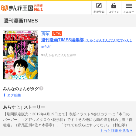
新規登録
ログイン
メニュー
週刊漫画TIMES
青年
NEW
週刊漫画TIMES編集部
（しゅうかんまんがたいむすへんし
ゅうぶ）
99人
がお気に入り登録中
みんなのまんがタグ
タグ編集
あらすじ | ストーリー
【期間限定販売：2019年4月19日まで】表紙イラスト&巻頭カラーは「本日の
バーガー」（才谷ウメタロウ×花形怜）です！その他にも肉の道を極めし漢「肉
極道」（森尾正博×佐々木善章）、「それでも僕らはヤってない」（村山渉）、
「サキちゃんは今夜もぺこぺこ」（みこくのほまれ）と見逃せないラインナッ
もっと詳細を見る▼
プでお届け！※本作品は紙版刊行物を電子化したものです。