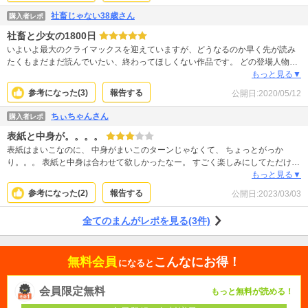
も、スカートが案外派手な色でかわいい！ 週刊誌は、目的以外の作品もいろい
社畜じゃない38歳さん
購入者レポ
ろ読むことができて、新たな作品と出会うきっかけにもなるから良いですね！
社畜と少女の1800日
いよいよ最大のクライマックスを迎えていますが、どうなるのか早く先が読み
たくもまだまだ読んでいたい、終わってほしくない作品です。 どの登場人物も
みんな幸せになって欲しいですが、緩やかなハッピーエンドを期待するのは難
もっと見る▼
しそうな展開です。 東根さんはもちろんですが、優里ちゃんにだけは悲しい結
参考になった(
3
)
報告する
公開日:
2020/05/12
末になって欲しくないです。どうかこの子には幸せになって欲しいです。 浅岡
君も素晴らしい青年ですが、彼女にとって一番満たされるのはやはり東根さん
ちぃちゃんさん
購入者レポ
しかいないでしょう。 どうか悲劇のラストで終わりませんように・・
表紙と中身が。。。。
表紙はまいこなのに、 中身がまいこのターンじゃなくて、 ちょっとがっか
り。。。 表紙と中身は合わせて欲しかったなー。 すごく楽しみにしてただけに
残念です。
もっと見る▼
参考になった(
2
)
報告する
公開日:
2023/03/03
全てのまんがレポを見る(3件)
無料会員
こんなにお得！
になると
会員限定無料
もっと無料が読める！