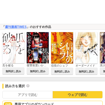
「
週刊漫画TIMES
」のおすすめ作品
瓜を破る
復讐装置いかがですか？
信長のシェフ
オーダーメイド
無料試し読み
無料試し読み
無料試し読み
無料試し読み
読み方を選択
アプリで読む
ウェブで読む
専用アプリのダウンロード