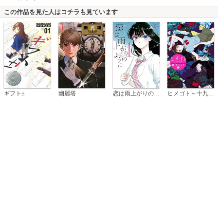
この作品を見た人はコチラも見ています
恋は雨上がりのように
ギフト±
幽麗塔
ヒメゴト～十九歳の制服～