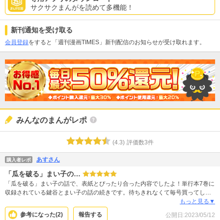
サクサクまんがを読めて多機能！
新刊通知を受け取る
会員登録
をすると「週刊漫画TIMES」新刊配信のお知らせが受け取れます。
みんなのまんがレポ
(
4.3
)
評価数
3
件
あすさん
購入者レポ
「瓜を破る」まい子の…
「瓜を破る」まい子の話で、表紙とぴったり合った内容でしたよ！単行本7巻に
収録されている鍵谷とまい子の話の続きです。待ちきれなくて毎号買ってしま
います！ 真っ暗な背景の表紙はめずらしいですが、読んで納得。服の色や荷物
もっと見る▼
の感じも伝わって最高です。服の色はキャラクターの個性や心情も表れると思
参考になった(
2
)
報告する
公開日:
2023/05/12
っているので、単行本にも表紙のカラーが入ってほしいくらい！ 表紙も巻頭