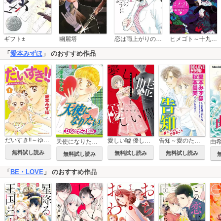
恋は雨上がりのように
ギフト±
幽麗塔
ヒメゴト～十九歳の制服～
「
愛本みずほ
」 のおすすめ作品
だいすき!!～ゆずの子育て日記～
愛しい嘘 優しい闇
告知～愛のためにできること
由
天使になりたい ひなのナース日誌
無料試し読み
無料試し読み
無料試し読み
無料試し読み
「
BE・LOVE
」 のおすすめ作品