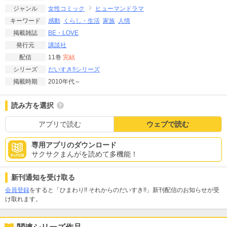
女性コミック
ヒューマンドラマ
ジャンル
感動
くらし・生活
家族
人情
キーワード
BE・LOVE
掲載雑誌
講談社
発行元
11巻
完結
配信
だいすき!!シリーズ
シリーズ
2010年代～
掲載時期
読み方を選択
アプリで読む
ウェブで読む
専用アプリのダウンロード
サクサクまんがを読めて多機能！
新刊通知を受け取る
会員登録
をすると「ひまわり!! それからのだいすき!!」新刊配信のお知らせが受
け取れます。