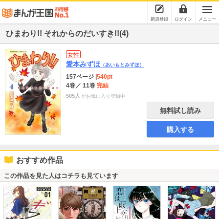
新規登録
ログイン
メニュー
ひまわり!! それからのだいすき!!(4)
女性
愛本みずほ
（あいもとみずほ）
157ページ
|
540pt
4巻
／ 11巻
完結
505人
がお気に入り登録中
無料試し読み
購入する
おすすめ作品
この作品を見た人はコチラも見ています