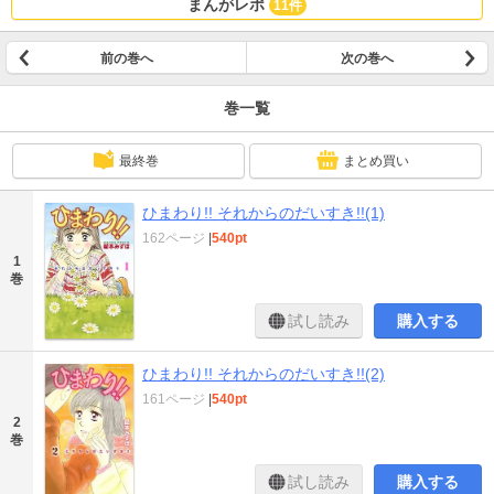
まんがレポ
11件
前の巻へ
次の巻へ
巻一覧
最終巻
まとめ買い
ひまわり!! それからのだいすき!!(1)
162ページ
|
540pt
1
巻
試し読み
購入する
ひまわり!! それからのだいすき!!(2)
161ページ
|
540pt
2
巻
試し読み
購入する