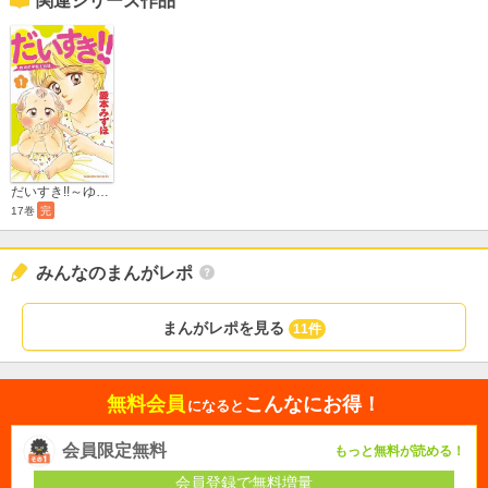
関連シリーズ作品
だいすき!!～ゆずの子育て日記～
17巻
完
みんなのまんがレポ
まんがレポを見る
11件
無料会員
こんなにお得！
になると
会員限定無料
もっと無料が読める！
会員登録で無料増量