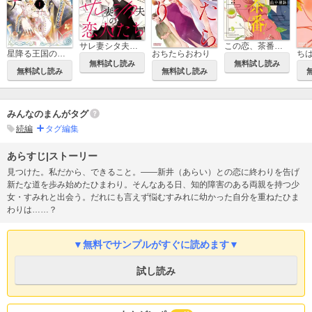
サレ妻シタ夫の恋人たち
この恋、茶番につき!?
星降る王国のニナ
おちたらおわり
ち
無料試し読み
無料試し読み
無料試し読み
無料試し読み
みんなのまんがタグ
続編
タグ編集
あらすじ|ストーリー
見つけた。私だから、できること。――新井（あらい）との恋に終わりを告げ
新たな道を歩み始めたひまわり。そんなある日、知的障害のある両親を持つ少
女・すみれと出会う。だれにも言えず悩むすみれに幼かった自分を重ねたひま
わりは……？
▼無料でサンプルがすぐに読めます▼
試し読み