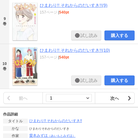
ひまわり!! それからのだいすき!!(9)
157ページ
|
540pt
9
巻
試し読み
購入する
ひまわり!! それからのだいすき!!(10)
157ページ
|
540pt
10
巻
試し読み
購入する
前へ
次へ
作品詳細
ひまわり!! それからのだいすき!!
タイトル
かな
ひまわりそれからのだいすき
愛本みずほ
作家
（あいもとみずほ）