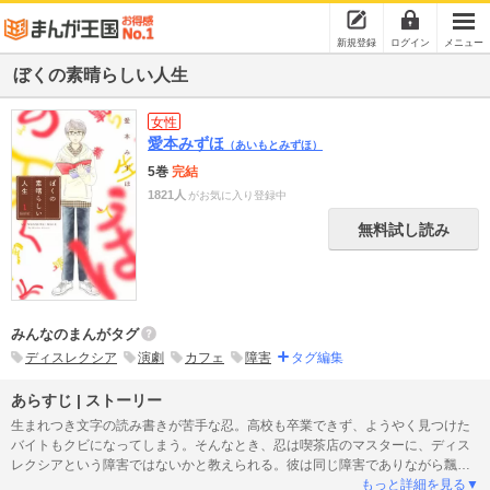
新規登録
ログイン
メニュー
ぼくの素晴らしい人生
女性
愛本みずほ
（あいもとみずほ）
5巻
完結
1821人
がお気に入り登録中
無料試し読み
みんなのまんがタグ
ディスレクシア
演劇
カフェ
障害
タグ編集
あらすじ | ストーリー
生まれつき文字の読み書きが苦手な忍。高校も卒業できず、ようやく見つけた
バイトもクビになってしまう。そんなとき、忍は喫茶店のマスターに、ディス
レクシアという障害ではないかと教えられる。彼は同じ障害でありながら飄々
と生きており…？ あきらめかけていた人生に光が射し込む第1巻！
もっと詳細を見る▼