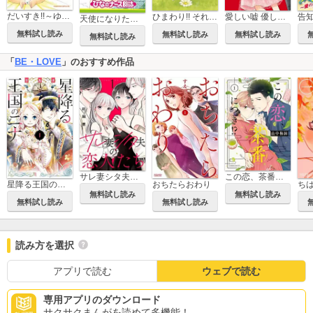
だいすき!!～ゆずの子育て日記～
ひまわり!! それからのだいすき!!
愛しい嘘 優しい闇
天使になりたい ひなのナース日誌
無料試し読み
無料試し読み
無料試し読み
無料試し読み
「
BE・LOVE
」のおすすめ作品
サレ妻シタ夫の恋人たち
この恋、茶番につき!?
星降る王国のニナ
おちたらおわり
ち
無料試し読み
無料試し読み
無料試し読み
無料試し読み
読み方を選択
アプリで読む
ウェブで読む
専用アプリのダウンロード
サクサクまんがを読めて多機能！