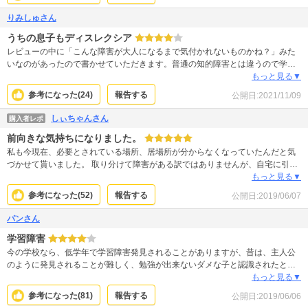
ても、傾向の度合いは子どもと大人･その人によって症状は様々です。 また、
こういった障害は併存疾患があることが多い為、更に複雑化していきます。 (環
りみしゅさん
境によっては気づかないまま過ごす人もおりますが。) 大人になり、障害を知
うちの息子もディスレクシア
り、自分を赦し、親を赦し、やっと自分は自分なんだと、これが自分なんだ
と、個性のひとつなんだと思えるようになりました。 人の目にはつらさも努力
レビューの中に「こんな障害が大人になるまで気付かれないものかね？」みた
も見えませんから、どれだけ大変かなんてわからないですよね。忍と遥、その
いなのがあったので書かせていただきます。普通の知的障害とは違うので学校
周りの皆がハッピーエンドなら、私はとても嬉しいです。 有難う御座いまし
で通常行われる知能検査などでは発見てきず、本人は大真面目なのにふざけて
もっと見る▼
た。
いると思われるようです。更に悪いことに、本人には普通の人がどれほどはっ
参考になった(
24
)
報告する
公開日:
2021/11/09
きり見えているのかが分からないので自分の見えかたが普通ではないことに気
付くのに時間がかかります。ちなみに息子は「見え方がおかしいと思うんだ
しぃちゃんさん
購入者レポ
よ」と言ったのは不登校になった後でした。これは眼科でも発見できません
前向きな気持ちになりました。
し、治療できません。「眼科の範疇ではない」と言われました。世の中の「普
通の」人達は、自分達の常識に当てはめようとせず、知らないことが多いとい
私も今現在、必要とされている場所、居場所が分からなくなっていたんだと気
うことを理解して、障害を正しく理解しようとして欲しいです。ハッピーエン
づかせて貰いました。 取り分けて障害がある訳ではありませんが、自宅に引き
ド過ぎるので星4つにしました。
こもって誰とも会わずに居られないかと、後ろ向きな考えばかりに囚われてい
もっと見る▼
たので、共感して涙が出ました。 逃げていてはいけないと、元気を貰えるお話
参考になった(
52
)
報告する
公開日:
2019/06/07
し、ありがとうございました。
パンさん
学習障害
今の学校なら、低学年で学習障害発見されることがありますが、昔は、主人公
のように発見されることが難しく、勉強が出来ないダメな子と認識されたと思
います。簡単に低学年で発見されるはずと口にしないほうがいいと思います。
もっと見る▼
昔は、障害と認識された人の方が少ないですよ。
参考になった(
81
)
報告する
公開日:
2019/06/06