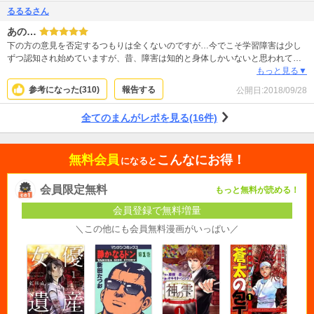
るるるさん
あの…
下の方の意見を否定するつもりは全くないのですが…今でこそ学習障害は少し
ずつ認知され始めていますが、昔、障害は知的と身体しかいないと思われてい
た時代もありました。現に私がそうで、私も学習障害と発達障害があるのです
もっと見る▼
が、病院でちゃんと診断されたのが25歳です。それまで、ちょっと変な子、頭
参考になった(
310
)
報告する
公開日:
2018/09/28
の悪い子としか言われませんでした。 私も読み書きが苦手で勉強が理解できな
かった為、中卒です。 あとよくこうやって文字打てるなら障害じゃないんじゃ
全てのまんがレポを見る(16件)
ない？と言われますが、実際に書くのとスマホで文字を打つのは別です。でも
世の中のこの障害の認知度はそんなものなのだなと思います。 こういう言い方
をすると語弊があると思いますが、身体や知的障害の方は障害が見て分かりや
無料会員
こんなにお得！
すいと思います。でも目に見えるものだけが障害じゃないことを、苦しんでる
になると
人がいることをもっと世の中の人たちに知ってほしいです。
会員限定無料
もっと無料が読める！
会員登録で無料増量
＼この他にも会員無料漫画がいっぱい／