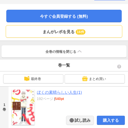
今すぐ会員登録する (無料)
まんがレポを見る
16件
全巻の情報を
閉じる
巻一覧
最終巻
まとめ買い
ぼくの素晴らしい人生(1)
192ページ
|
540pt
1
巻
試し読み
購入する