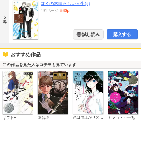
ぼくの素晴らしい人生(5)
191ページ
|
540pt
5
巻
試し読み
購入する
おすすめ作品
この作品を見た人はコチラも見ています
恋は雨上がりのように
ギフト±
幽麗塔
ヒメゴト～十九歳の制服～