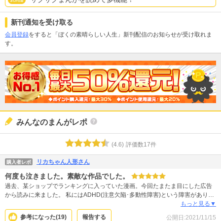
新刊通知を受け取る
会員登録
をすると「ぼくの素晴らしい人生」新刊配信のお知らせが受け取れま
す。
みんなのまんがレポ
(
4.6
)
評価数
17
件
リカちゃん人形さん
購入者レポ
何度も泣きました。素敵な作品でした。
過去、某ショップでランキングに入っていた漫画。今回たまたま目にした広告
から読みに来ました。 私にはADHD(注意欠陥･多動性障害)という障害がありま
す。子どもの頃から、皆から変な子だと言われ、親からも酷く叱られ、何で自
もっと見る▼
分はこうなんだろう、と子どもながらに悩んだ記憶があります。 ADHDと言っ
参考になった(
19
)
報告する
公開日:
2021/11/15