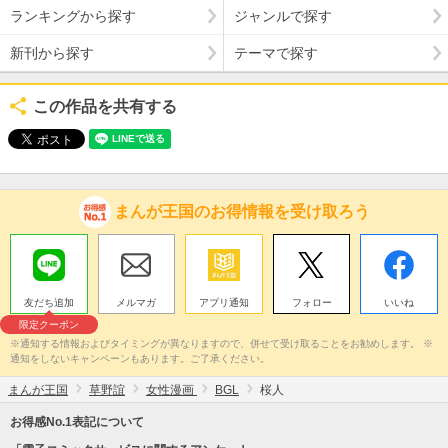
ランキングから探す
ジャンルで探す
新刊から探す
テーマで探す
この作品を共有する
まんが王国のお得情報を受け取ろう
友だち追加
メルマガ
アプリ通知
フォロー
いいね
限定クーポン
※通知する情報およびタイミングが異なりますので、併せて受け取ることをお勧めします。 ※
通知をしないキャンペーンもあります。ご了承ください。
まんが王国
草野誼
女性漫画
BGL
桜人
お得感No.1表記について