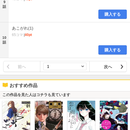
9
話
購入する
あこがれ(1)
65コマ
|
40pt
10
話
購入する
前へ
次へ
おすすめ作品
この作品を見た人はコチラも見ています