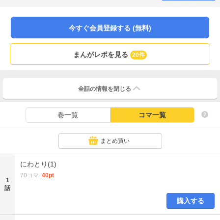
今すぐ会員登録する (無料)
まんがレポを見る
20件
全話の情報を
閉じる
巻一覧
コマ一覧
まとめ買い
にわとり(1)
70コマ
|
40pt
1
話
購入する