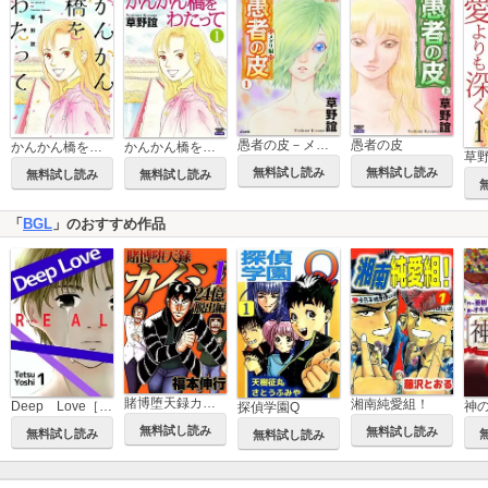
愚者の皮－メグリ編－
愚者の皮
かんかん橋をわたって
かんかん橋をわたって（分冊版）
無料試し読み
無料試し読み
無料試し読み
無料試し読み
「
BGL
」のおすすめ作品
賭博堕天録カイジ 24億脱出編
湘南純愛組！
Deep Love［REAL]
神
探偵学園Q
無料試し読み
無料試し読み
無料試し読み
無料試し読み