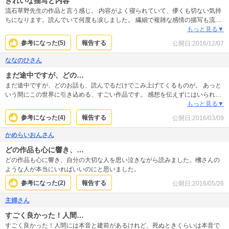
きれいな描写と内容
流石草野先生の作品と言う感じ。 内容がよく寝られていて、儚くも切ない気持
ちになります。読んでいて何度も涙しました。 繊細で複雑な感情の描写も流石
です。 必ず共感出来ると思います。
もっと見る▼
参考になった(
5
)
報告する
公開日:
2016/12/07
ななのひさん
まだ途中ですが、どの…
まだ途中ですが、どのお話も、読んでるだけでこみ上げてくるものが。 あっと
いう間にこの世界に引き込める、すごい作品です。 感想を伝えずにはいられま
せんでした。 亡くした大切な人、一緒にいる大切な人を想うと、涙が溢れて仕
もっと見る▼
方ありませんでした。 この作品に出会えたことを、本当に嬉しく思います。
参考になった(
4
)
報告する
公開日:
2016/03/09
かめらいおんさん
どの作品も心に響き、…
どの作品も心に響き、自分の大切な人を思い泣きながら読みました。梻さんの
ような人が本当にいればいいのにと思いました。
参考になった(
2
)
報告する
公開日:
2016/05/26
主婦さん
すごく良かった！人間…
すごく良かった！人間には本音と建前があるけれど、死ぬときくらいは本音で