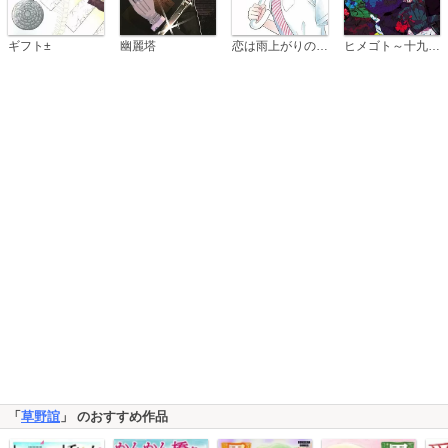
恋は雨上がりのように
ギフト±
幽麗塔
ヒメゴト～十九歳の制服～
「
草野誼
」 のおすすめ作品