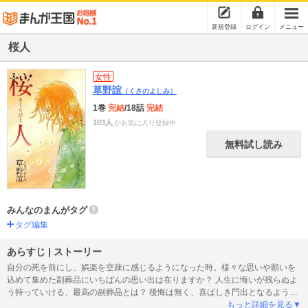
新規登録
ログイン
メニュー
桜人
女性
草野誼
（くさのよしみ）
1巻
完結
/18話
完結
103人
がお気に入り登録中
無料試し読み
みんなのまんがタグ
タグ編集
あらすじ | ストーリー
自分の死を前にし、娯楽を空疎に感じるようになった時。様々な思いや願いを
込めて集めた副葬品にいちばんの思い出は在りますか？ 人生に悔いが残らぬよ
う持っていける、最高の副葬品とは？ 後悔は無く、喜ばしき門出となるように
っと副葬品贈る陶芸家と桜人の物語。
もっと詳細を見る▼