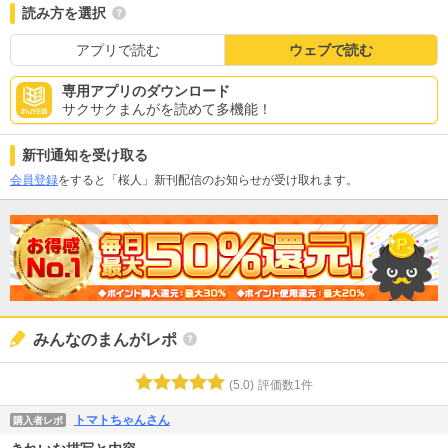
読み方を選択
アプリで読む
ウェブで読む
専用アプリのダウンロード
サクサクまんがを読めて多機能！
新刊通知を受け取る
会員登録
をすると「桜人」新刊配信のお知らせが受け取れます。
みんなのまんがレポ
(
5.0
)
評価数
1
件
トマトちゃんさん
購入者レポ