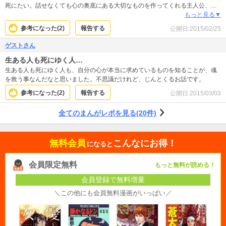
死にたい。話せなくても心の奥底にある大切なものを作ってくれる主人公、そ
れを棺に入れてもらう様々な人たち。死んだあとも幸せそうで、本当によかっ
もっと見る▼
た！
参考になった(
2
)
報告する
公開日:
2015/02/25
ゲストさん
生ある人も死にゆく人…
生ある人も死にゆく人も、自分の心が本当に求めているものを知ることが、魂
を救う事なんだなと思いました。不思議だけれど、じんとくるお話です。
参考になった(
2
)
報告する
公開日:
2015/03/03
全てのまんがレポを見る(20件)
無料会員
こんなにお得！
になると
会員限定無料
もっと無料が読める！
会員登録で無料増量
＼この他にも会員無料漫画がいっぱい／