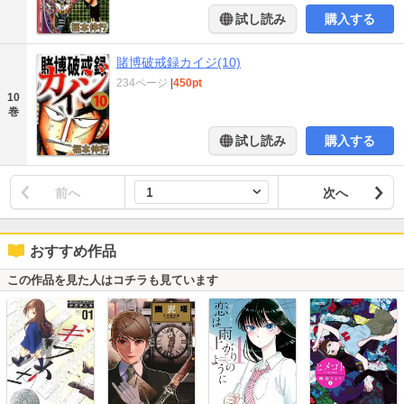
試し読み
購入する
賭博破戒録カイジ(10)
234ページ
|
450pt
10
巻
試し読み
購入する
前へ
次へ
おすすめ作品
この作品を見た人はコチラも見ています