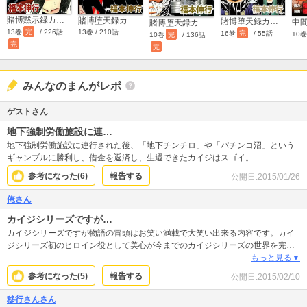
賭博黙示録カイジ
賭博堕天録カイジ
賭博堕天録カイジ ワン・ポーカー編
賭博堕天録カイジ 和也編
13巻
完
/ 226話
13巻 / 210話
16巻
完
/ 55話
10
10巻
完
/ 136話
完
完
みんなのまんがレポ
ゲストさん
地下強制労働施設に連…
地下強制労働施設に連行された後、「地下チンチロ」や「パチンコ沼」という
ギャンブルに勝利し、借金を返済し、生還できたカイジはスゴイ。
参考になった(
6
)
報告する
公開日:
2015/01/26
俺さん
カイジシリーズですが…
カイジシリーズですが物語の冒頭はお笑い満載で大笑い出来る内容です。カイ
ジシリーズ初のヒロイン役として美心が今までのカイジシリーズの世界を完全
に破壊してしまう。その後物語は世界を牛耳る組織帝愛グループが最重要人物
もっと見る▼
としてカイジに新たなギャンブルに参加させる。
参考になった(
5
)
報告する
公開日:
2015/02/10
移行さんさん