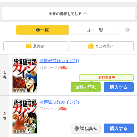
全巻の情報を
閉じる
巻一覧
コマ一覧
最終巻
まとめ買い
賭博破戒録カイジ(1)
218ページ
|
450pt
1
巻
無料増量中
無料で読む
購入する
賭博破戒録カイジ(2)
224ページ
|
450pt
2
巻
試し読み
購入する