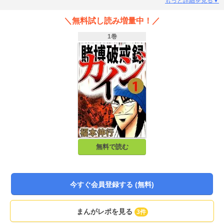
示録」以上!ギャンブルに人生観すら投影してみせる、アツい福本節も随所に健
もっと詳細を見る▼
在!ボクらダメ人間には即死級の激ヤバな台詞が目白押し!あと、こんなに美味そ
うにビールを飲む漫画を他に知りません(笑)。キンキンに冷えてやがるっ…!
＼無料試し読み増量中！／
1巻
無料で読む
今すぐ会員登録する (無料)
まんがレポを見る
3件