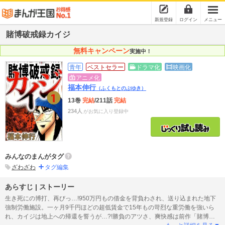
新規登録
ログイン
メニュー
賭博破戒録カイジ
無料キャンペーン
実施中！
青年
ベストセラー
ドラマ化
映画化
アニメ化
福本伸行
（ふくもとのぶゆき）
13巻
完結
/211話
完結
234人
がお気に入り登録中
みんなのまんがタグ
ざわざわ
タグ編集
あらすじ | ストーリー
生き死にの博打、再びっ…!950万円もの借金を背負わされ、送り込まれた地下
強制労働施設。一ヶ月9千円ほどの超低賃金で15年もの苛烈な重労働を強いら
れ、カイジは地上への帰還を誓うが…?!勝負のアツさ、爽快感は前作「賭博黙