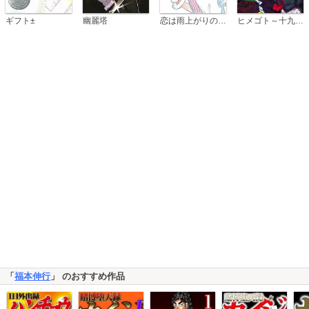
恋は雨上がりのように
ギフト±
幽麗塔
ヒメゴト～十九歳の制服～
「
福本伸行
」 のおすすめ作品