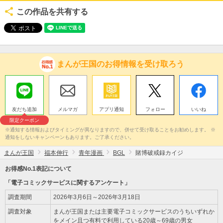
この作品を共有する
まんが王国のお得情報を受け取ろう
友だち追加
メルマガ
アプリ通知
フォロー
いいね
限定クーポン
※通知する情報およびタイミングが異なりますので、併せて受け取ることをお勧めします。 ※
通知をしないキャンペーンもあります。ご了承ください。
まんが王国
福本伸行
青年漫画
BGL
賭博破戒録カイジ
お得感No.1表記について
「電子コミックサービスに関するアンケート」
調査期間
2026年3月6日～2026年3月18日
調査対象
まんが王国または主要電子コミックサービスのうちいずれか
をメイン且つ有料で利用している20歳～69歳の男女