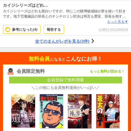
カイジシリーズはどれ…
カイジシリーズはどれも面白いですが、特にこの賭博破戒録が群を抜いて好き
です。地下労働施設の班長とのチンチロリン対決は明言も豊富、班長を倒すた
めのトリックや、猿芝居、倒した時の爽快感など何度見てもワクワクできま
もっと見る▼
す。
参考になった(
4
)
報告する
公開日:
2015/08/28
全てのまんがレポを見る(3件)
無料会員
こんなにお得！
になると
会員限定無料
もっと無料が読める！
会員登録で無料増量
＼この他にも会員無料漫画がいっぱい／