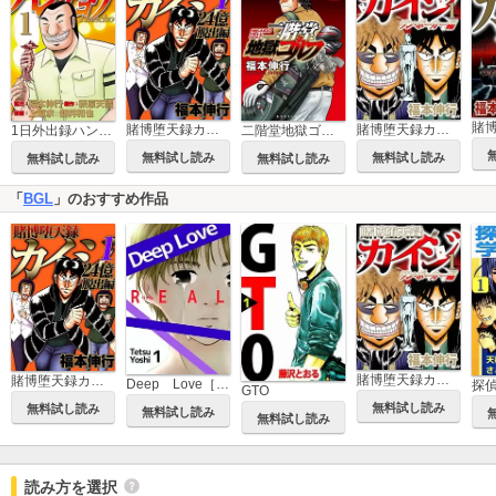
賭博堕天録カイジ ワン・ポーカー編
賭博堕天録カイジ 24億脱出編
1日外出録ハンチョウ
二階堂地獄ゴルフ
無料試し読み
無料試し読み
無料試し読み
無料試し読み
「
BGL
」のおすすめ作品
賭博堕天録カイジ ワン・ポーカー編
賭博堕天録カイジ 24億脱出編
Deep Love［REAL]
探
GTO
無料試し読み
無料試し読み
無料試し読み
無料試し読み
読み方を選択