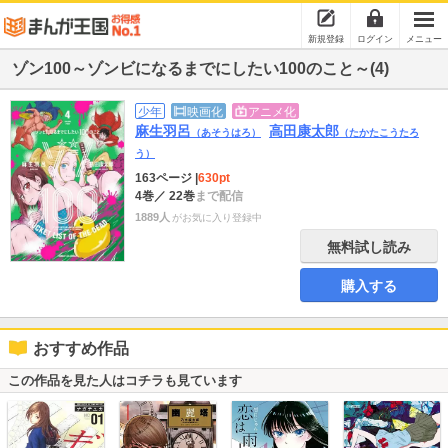
新規登録
ログイン
メニュー
ゾン100～ゾンビになるまでにしたい100のこと～(4)
少年
映画化
アニメ化
麻生羽呂
高田康太郎
（あそうはろ）
（たかたこうたろ
う）
163ページ
|
630pt
4巻
／ 22巻
まで配信
1889人
がお気に入り登録中
無料試し読み
購入する
おすすめ作品
この作品を見た人はコチラも見ています