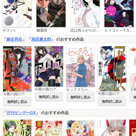
恋は雨上がりのように
ギフト±
幽麗塔
ヒメゴト～十九歳の制服～
「
麻生羽呂
」 「
高田康太郎
」 のおすすめ作品
今際の路のアリス
セックスちゃん 【単行本版】
今際の国のアリス RETRY
今際の国のアリス
無料試し読み
無料試し読み
無料試し読み
無料試し読み
「
月刊サンデーGX
」 のおすすめ作品