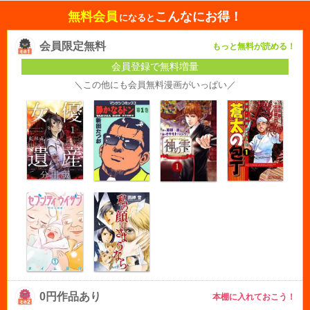
無料会員
こんなにお得！
になると
会員限定無料
もっと無料が読める！
会員登録で無料増量
＼この他にも会員無料漫画がいっぱい／
0円作品あり
本棚に入れておこう！