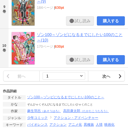
～(9)
9
184ページ
|
630pt
巻
試し読み
購入する
ゾン100～ゾンビになるまでにしたい100のこと
～(10)
10
170ページ
|
630pt
巻
試し読み
購入する
前へ
次へ
作品詳細
ゾン100～ゾンビになるまでにしたい100のこと～
タイトル
かな
ぞんひゃくぞんびになるまでにしたいひゃくのこと
麻生羽呂
高田康太郎
作家
（あそうはろ）
（たかたこうたろう）
少年コミック
アクション・アドベンチャー
ジャンル
バイオレンス
アクション
アニメ化
異種族
人情
映画化
キーワード