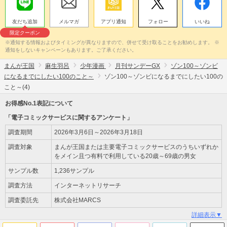
友だち追加
メルマガ
アプリ通知
フォロー
いいね
限定クーポン
※通知する情報およびタイミングが異なりますので、併せて受け取ることをお勧めします。 ※
通知をしないキャンペーンもあります。ご了承ください。
まんが王国
麻生羽呂
少年漫画
月刊サンデーGX
ゾン100～ゾンビ
になるまでにしたい100のこと～
ゾン100～ゾンビになるまでにしたい100の
こと～(4)
お得感No.1表記について
「電子コミックサービスに関するアンケート」
調査期間
2026年3月6日～2026年3月18日
調査対象
まんが王国または主要電子コミックサービスのうちいずれか
をメイン且つ有料で利用している20歳～69歳の男女
サンプル数
1,236サンプル
調査方法
インターネットリサーチ
調査委託先
株式会社MARCS
詳細表示▼