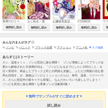
薬屋のひとりごと～猫猫の後宮謎解き手帳～
ヴ
おじ転生～悪役令嬢の加齢なる生活～
お嬢様系底辺ダンジョン配信者、迷惑系をボコったらバズって伝説になってますわ！？
COSMOS
無料試し読み
無料試し読み
無料試し読み
無料試し読み
みんなのまんがタグ
ゾンビ
パニック
ブラック企業
アクション
アニメ化
タグ編集
あらすじ|ストーリー
スシ、温泉ｅｔｃ．ゾンビ尻目に旅を満喫！ ゾンビ増殖によってブラック企
業から解放された天道輝(24)は、「ゾンビになるまでにしたい100のこと」を
日々実現中。再会したブラック上司との関係も克服し、ふたたび両親の住む群
馬を目指す。が、旅路はゾンビとミッションだらけ。寿司、温泉、ツリーハウ
ス…さらに想定外の新キャラも登場し、なんだかいろいろ楽しんでしまう！
ゾンビを尻目に旅を満喫！な青春ゾンビ活劇第4集！
▼無料でサンプルがすぐに読めます▼
試し読み