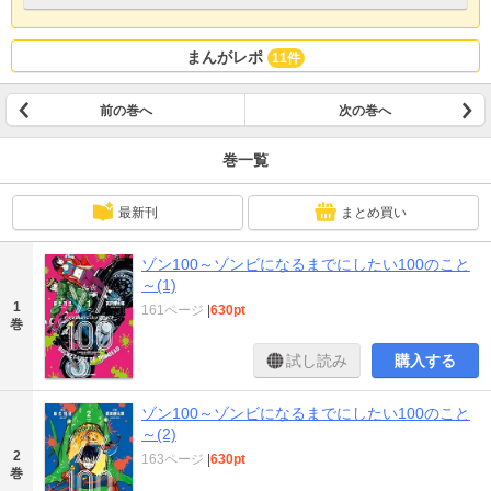
まんがレポ
11件
前の巻へ
次の巻へ
巻一覧
最新刊
まとめ買い
ゾン100～ゾンビになるまでにしたい100のこと
～(1)
1
161ページ
|
630pt
巻
試し読み
購入する
ゾン100～ゾンビになるまでにしたい100のこと
～(2)
2
163ページ
|
630pt
巻