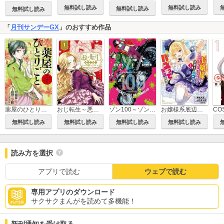
無料試し読み
無料試し読み
無料試し読み
無料試し読み
「
月刊サンデーGX
」のおすすめ作品
薬屋のひとりごと～猫猫の後宮謎解き手帳～
おじ転生～悪役令嬢の加齢なる生活～
ゾン100～ゾンビになるまでにしたい100のこと～
お嬢様系底辺ダンジョン配信者、迷惑系をボコったらバズって伝説になってますわ！？
CO
無料試し読み
無料試し読み
無料試し読み
無料試し読み
読み方を選択
アプリで読む
ウェブで読む
専用アプリのダウンロード
サクサクまんがを読めて多機能！
新刊通知を受け取る