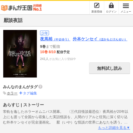
新規登録
ログイン
メニュー
厭談夜話
少年
夜馬裕
外本ケンセイ
（やまゆう）
（ほかもとけんせい）
9巻
まで配信
10巻 8/10
配信予定
241人
がお気に入り登録中
無料試し読み
みんなのまんがタグ
ホラー
タグ編集
あらすじ | ストーリー
常軌を逸したホラーオムニバス開幕。 〈三代目怪談最恐位〉夜馬裕が20年以
上にも渡って全国から収集した実話怪談を、人間のリアルと狂気に深く切り込
む外本ケンセイが完全漫画化。 厭（いや）な怪談の世界にあなたを誘う。
【収録怪談】第一談 女の幽霊第二談 ヤバい物件第三談 形見の人形第四
もっと詳細を見る▼