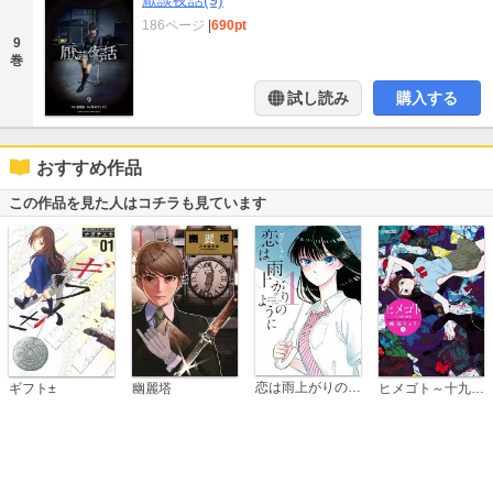
厭談夜話(9)
186ページ
|
690pt
9
巻
試し読み
購入する
おすすめ作品
この作品を見た人はコチラも見ています
恋は雨上がりのように
ギフト±
幽麗塔
ヒメゴト～十九歳の制服～