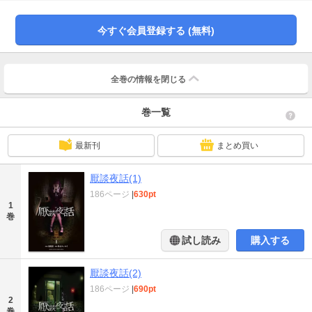
談 幽霊に助けられた男第五談 笑い
今すぐ会員登録する (無料)
全巻の情報を
閉じる
巻一覧
最新刊
まとめ買い
厭談夜話(1)
186ページ
|
630pt
1
巻
試し読み
購入する
厭談夜話(2)
186ページ
|
690pt
2
巻