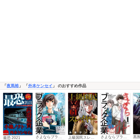
「
夜馬裕
」 「
外本ケンセイ
」 のおすすめ作品
さよならブラック企業 働く人の最後の砦「退職代行」
さよならブラック企業 ～ヒーロー弁護士 如月樹の本懐～
上級国民スレイヤー
最恐 2021