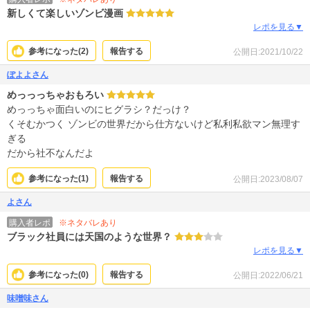
新しくて楽しいゾンビ漫画
レポを見る▼
参考になった(
2
)
報告する
公開日:2021/10/22
ぽよよさん
めっっっちゃおもろい
めっっちゃ面白いのにヒグラシ？だっけ？
くそむかつく ゾンビの世界だから仕方ないけど私利私欲マン無理す
ぎる
だから社不なんだよ
参考になった(
1
)
報告する
公開日:2023/08/07
よさん
※ネタバレあり
購入者レポ
ブラック社員には天国のような世界？
レポを見る▼
参考になった(
0
)
報告する
公開日:2022/06/21
味噌味さん