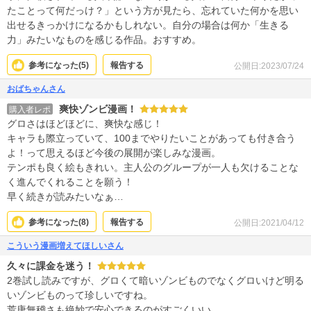
たことって何だっけ？」という方が見たら、忘れていた何かを思い
出せるきっかけになるかもしれない。自分の場合は何か「生きる
力」みたいなものを感じる作品。おすすめ。
参考になった(
5
)
報告する
公開日:2023/07/24
おばちゃんさん
爽快ゾンビ漫画！
購入者レポ
グロさはほどほどに、爽快な感じ！
キャラも際立っていて、100までやりたいことがあっても付き合う
よ！って思えるほど今後の展開が楽しみな漫画。
テンポも良く絵もきれい。主人公のグループが一人も欠けることな
く進んでくれることを願う！
早く続きが読みたいなぁ…
参考になった(
8
)
報告する
公開日:2021/04/12
こういう漫画増えてほしいさん
久々に課金を迷う！
2巻試し読みですが、グロくて暗いゾンビものでなくグロいけど明る
いゾンビものって珍しいですね。
荒唐無稽さも絶妙で安心できるのがすごくいい。