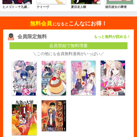
ヒメゴト～十九歳の制服～
ナイーヴ
夏目友人帳
彼氏彼女の事情
無料会員
こんなにお得！
になると
会員限定無料
もっと無料が読める！
会員登録で無料増量
＼この他にも会員無料漫画がいっぱい／