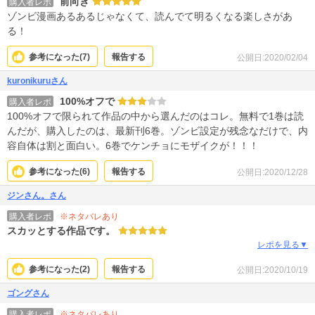
前向き
購入者レポ
ゾンビ漫画あるあるじゃなくて、読んでて明るくなる楽しさがあ
る！
参考になった(
7
)
報告する
公開日:2020/02/04
kuronikuruさん
100%オフで
購入者レポ
100%オフで限られて作品の中から選んだのはコレ。無料で1巻は読
んだが、購入したのは、最新刊6巻。ゾンビ設定が残念なだけで、内
容自体は割と面白い。6巻でケンチョにモザイクが！！！
参考になった(
6
)
報告する
公開日:2020/12/28
ジンさん。さん
※ネタバレあり
購入者レポ
スカッとする作品です。
レポを見る▼
参考になった(
2
)
報告する
公開日:2020/10/19
ゴングさん
※ネタバレあり
購入者レポ