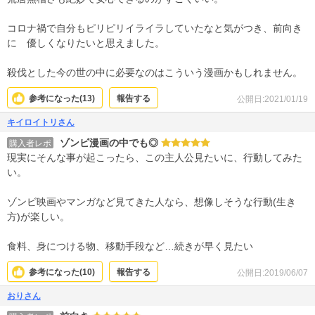
コロナ禍で自分もピリピリイライラしていたなと気がつき、前向き
に 優しくなりたいと思えました。
殺伐とした今の世の中に必要なのはこういう漫画かもしれません。
参考になった(
13
)
報告する
公開日:2021/01/19
キイロイトリさん
ゾンビ漫画の中でも◎
購入者レポ
現実にそんな事が起こったら、この主人公見たいに、行動してみた
い。
ゾンビ映画やマンガなど見てきた人なら、想像しそうな行動(生き
方)が楽しい。
食料、身につける物、移動手段など…続きが早く見たい
参考になった(
10
)
報告する
公開日:2019/06/07
おりさん