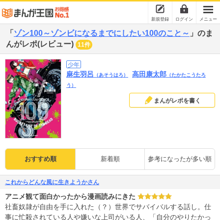
新規登録
ログイン
メニュー
「
ゾン100～ゾンビになるまでにしたい100のこと～
」のま
んがレポ(レビュー)
11件
少年
麻生羽呂
高田康太郎
（あそうはろ）
（たかたこうたろ
う）
まんがレポを書く
おすすめ順
新着順
参考になったが多い順
これからどんな風に生きようかさん
アニメ観て面白かったから漫画読みにきた
社畜奴隷が自由を手に入れた（？）世界でサバイバルする話し。仕
事に忙殺されている人や嫌いな上司がいる人、「自分のやりたかっ