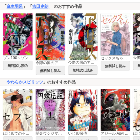
「
麻生羽呂
」 「
吉田史朗
」 のおすすめ作品
ゾン100～ゾンビになるまでにしたい100のこと～
セックスちゃん 【単行本版】
今際の国のアリス RETRY
今際の国のアリス
無料試し読み
無料試し読み
無料試し読み
無料試し読み
「
やわらかスピリッツ
」のおすすめ作品
はじめてのセフレ
闇金ウシジマくん外伝 肉蝮伝説
いじめ探偵
アジール Asyl ～復讐の裏社会半グレ狩り～