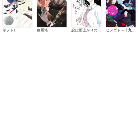
恋は雨上がりのように
ギフト±
幽麗塔
ヒメゴト～十九歳の制服～