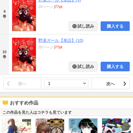
20ページ
|
77pt
9
巻
試し読み
購入する
野湯ガール【単話】(10)
20ページ
|
77pt
10
巻
試し読み
購入する
前へ
次へ
おすすめ作品
この作品を見た人はコチラも見ています