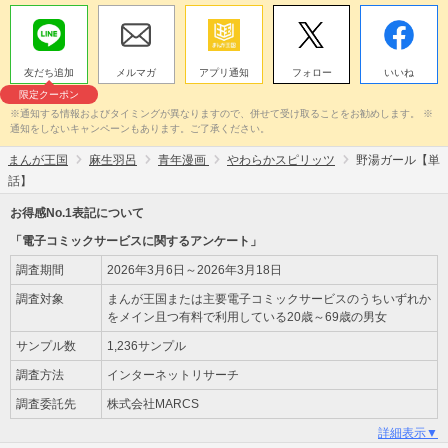
友だち追加
メルマガ
アプリ通知
フォロー
いいね
限定クーポン
※通知する情報およびタイミングが異なりますので、併せて受け取ることをお勧めします。 ※
通知をしないキャンペーンもあります。ご了承ください。
まんが王国
麻生羽呂
青年漫画
やわらかスピリッツ
野湯ガール【単
話】
お得感No.1表記について
「電子コミックサービスに関するアンケート」
調査期間
2026年3月6日～2026年3月18日
調査対象
まんが王国または主要電子コミックサービスのうちいずれか
をメイン且つ有料で利用している20歳～69歳の男女
サンプル数
1,236サンプル
調査方法
インターネットリサーチ
調査委託先
株式会社MARCS
詳細表示▼