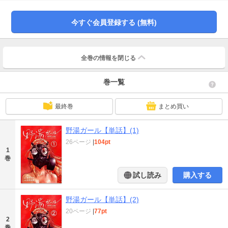
今すぐ会員登録する (無料)
全巻の情報を
閉じる
巻一覧
最終巻
まとめ買い
野湯ガール【単話】(1)
26ページ
|
104pt
1
巻
試し読み
購入する
野湯ガール【単話】(2)
20ページ
|
77pt
2
巻