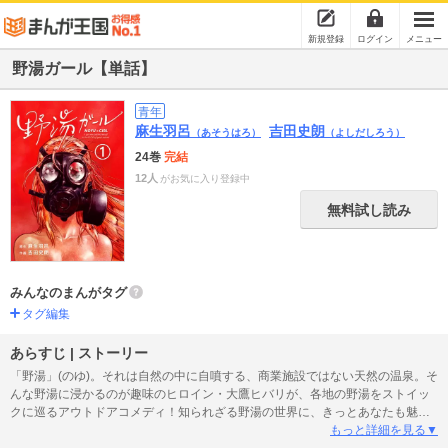
新規登録
ログイン
メニュー
野湯ガール【単話】
青年
麻生羽呂
吉田史朗
（あそうはろ）
（よしだしろう）
24巻
完結
12人
がお気に入り登録中
無料試し読み
みんなのまんがタグ
タグ編集
あらすじ | ストーリー
「野湯」(のゆ)。それは自然の中に自噴する、商業施設ではない天然の温泉。そ
んな野湯に浸かるのが趣味のヒロイン・大鷹ヒバリが、各地の野湯をストイッ
クに巡るアウトドアコメディ！知られざる野湯の世界に、きっとあなたも魅せ
られるはず！原作は「今際の国のアリス」が映像化され大ヒットした麻生羽呂!
もっと詳細を見る▼