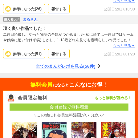
の臨場感や、登場人物の気持ちの揺らぎ、他者との駆け引きがリアルで次々と
もっと見る▼
読み進められます！結末には賛否両論あると思いますが、私は納得です。最後
参考になった(
26
)
報告する
公開日:
2017/10/30
まで飽きずに読むことができ、また何度読んでも新たな発見があり、何度でも
楽しめる漫画です！
まるさん
購入者レポ
凄く良い作品でした！
二週目読破し、やっと物語の全貌がつかめました(私は頭では一週目ではゲーム
や伏線に追い付けず笑) しかし、1-18巻どれを見ても素晴らしい作品でした！ワ
クワクし続けながら読みました。ストーリーやげぇむの内容、また、複雑なげ
もっと見る▼
ぇむを漫画で表現する技術の高さ...最初から最後まで、ストーリーを考えた
参考になった(
51
)
報告する
公開日:
2017/01/20
方、漫画を描いた方(まさか同じなの？)を凄いなぁ凄いなぁと考え続けていまし
た。魅力的で個性的なキャラクターが多い中、磐田とかミラさんとか、彼らの
全てのまんがレポを見る(56件)
長い台詞も、よくあんなに思いつくものですね。きっと作者さんは色々勉強さ
れてこの作品の執筆に挑んだんですかね！値段以上に楽しませていただきまし
た、敬意を込めて、紙の本も購入させて頂きます！
無料会員
こんなにお得！
になると
会員限定無料
もっと無料が読める！
会員登録で無料増量
＼この他にも会員無料漫画がいっぱい／