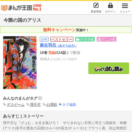
新規登録
ログイン
メニュー
今際の国のアリス
無料キャンペーン
実施中！
少年
ベストセラー
ドラマ化
アニメ化
麻生羽呂
（あそうはろ）
18巻
完結
/124話
まで配信
2318人
がお気に入り登録中
みんなのまんがタグ
デスゲーム
理不尽
心理戦
タグ編集
あらすじ | ストーリー
理不尽な「げぇむ」を生き延びろ！ やりきれない日常に苛立つ高校生・有栖
(アリス)良平が悪友の苅部(カルベ)や張太(チョータ)とブラつく夜、街は突然巨