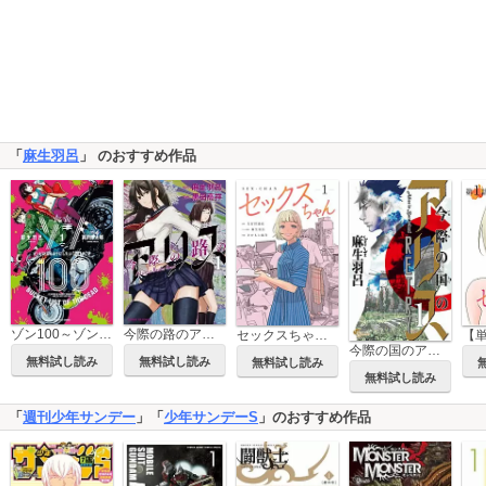
「
麻生羽呂
」 のおすすめ作品
ゾン100～ゾンビになるまでにしたい100のこと～
今際の路のアリス
セックスちゃん 【単行本版】
今際の国のアリス RETRY
無料試し読み
無料試し読み
無料試し読み
無料試し読み
「
週刊少年サンデー
」「
少年サンデーS
」のおすすめ作品