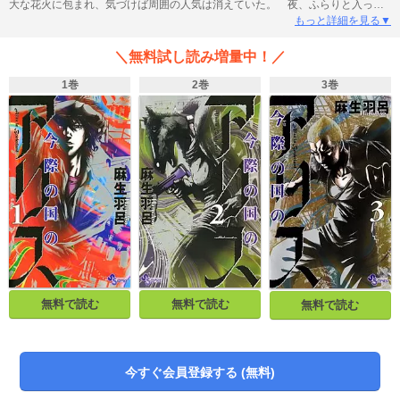
大な花火に包まれ、気づけば周囲の人気は消えていた。 夜、ふらりと入った
神社で告げられる「げぇむ」の始まり。一歩誤れば命が奪われる理不尽な難題
もっと詳細を見る▼
の数々を前に、アリスの眠っていた能力が目覚め始める… 「呪法解禁!!ハイ
ド&クローサー」の麻生羽呂が全くスタイルを変えて挑む戦慄のサバイバル・サ
＼無料試し読み増量中！／
スペンス、開幕！
1巻
2巻
3巻
無料で読む
無料で読む
無料で読む
今すぐ会員登録する (無料)