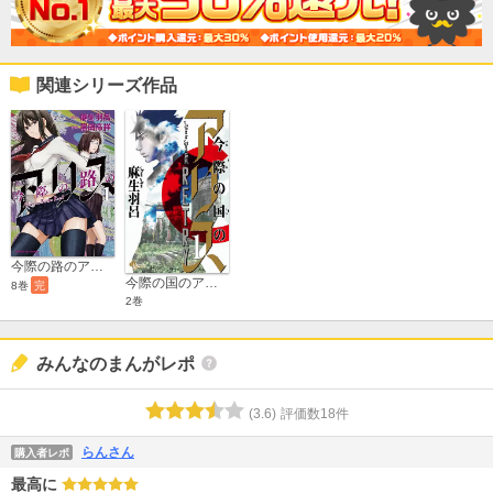
関連シリーズ作品
今際の路のアリス
今際の国のアリス RETRY
8巻
完
2巻
みんなのまんがレポ
(
3.6
)
評価数
18
件
らんさん
購入者レポ
最高に