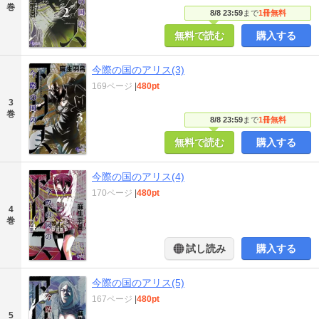
巻
8/8 23:59
まで
1冊無料
無料で読む
購入する
今際の国のアリス(3)
169ページ
|
480pt
3
巻
8/8 23:59
まで
1冊無料
無料で読む
購入する
今際の国のアリス(4)
170ページ
|
480pt
4
巻
試し読み
購入する
今際の国のアリス(5)
167ページ
|
480pt
5