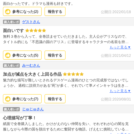
面白かったです。ドラマも漫画も好きです。
参考になった(
2
)
報告する
公開日:
2022/01/18
ゲストさん
購入者レポ
面白いです
無料３巻から入って、全巻読ませていただきました。主人公がアリスなので、
タイトル的にも「不思議の国のアリス」に登場するキャラクターの名前を持っ
た人物がサブ主役的な感じで沢山でてきます。殺しあいのゲームというより
もっと見る▼
は、死なないために殺してしまうゲームというか(違う人も出てきますが)。それ
参考になった(
5
)
報告する
公開日:
2021/04/12
ぞれの生い立ちや生き方、考え方があり、それが描かれているため入り込みや
すいです。最終話では、ああ だから今際の国…と納得。周りが光る衝撃が花
みーむさん
購入者レポ
火の演出なのも納得。色々と思うことはありますが、全体的に良く出来ていて
加点が減点を大きく上回る作品
面白かったです。
魅力的な描写が難しいとされるデスゲーム漫画のひとつの完成形ではないでし
ょうか。 過程に説得力がある“死”が多く、それでいて準メインキャラは生き延
びていくほどにキャラの魅力が増していきます。 マイナス面として特に気にな
もっと見る▼
るのは色々な意味で超人が数名いることくらいです。 それ以外の粗は気にしな
参考になった(
7
)
報告する
公開日:
2020/08/31
いで読める程度のもの。 マイナスを補ってなお余りあるプラスを持つ漫画でし
た。
じゅじゅさん
購入者レポ
心理描写が丁寧！
紙面で全巻購入しました。かけがえのない仲間を失い、それぞれが心の闇を克
服しながら今際の国を脱出するために奮闘する物語。げえむに挑戦している時