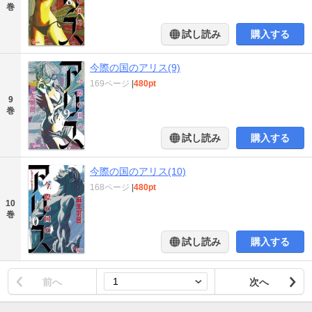
巻
試し読み
購入する
今際の国のアリス(9)
169ページ
|
480pt
9
巻
試し読み
購入する
今際の国のアリス(10)
168ページ
|
480pt
10
巻
試し読み
購入する
前へ
次へ