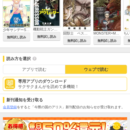
機動戦士ガンダム アグレッサー
少年サンデーS（スーパー）
闘獣士 ベスティアリウス
MONSTER×MONSTER
無料試し読み
無料試し読み
無料試し読み
無料試し読み
読み方を選択
アプリで読む
ウェブで読む
専用アプリのダウンロード
サクサクまんがを読めて多機能！
新刊通知を受け取る
会員登録
をすると「今際の国のアリス」新刊配信のお知らせが受け取れます。