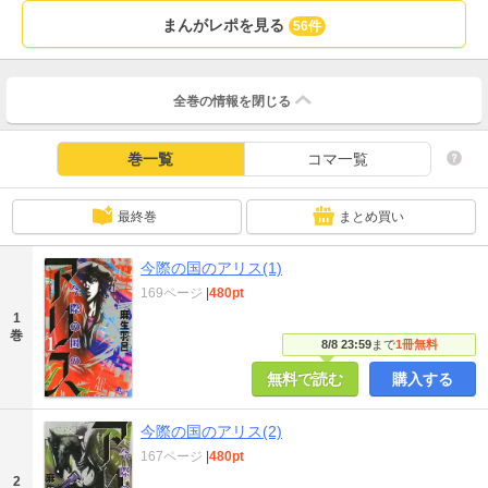
まんがレポを見る
56件
全巻の情報を
閉じる
巻一覧
コマ一覧
最終巻
まとめ買い
今際の国のアリス(1)
169ページ
|
480pt
1
巻
8/8 23:59
まで
1冊無料
無料で読む
購入する
今際の国のアリス(2)
167ページ
|
480pt
2