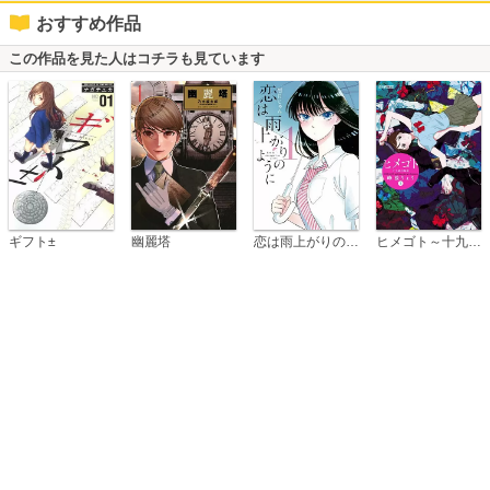
おすすめ作品
この作品を見た人はコチラも見ています
恋は雨上がりのように
ギフト±
幽麗塔
ヒメゴト～十九歳の制服～