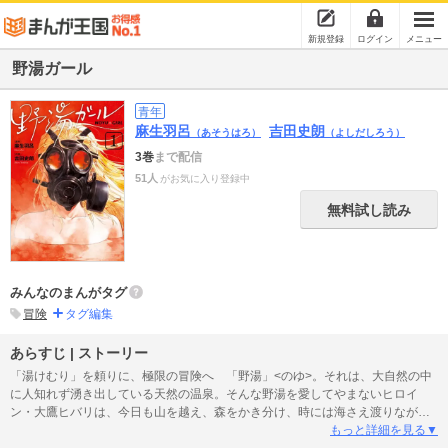
新規登録
ログイン
メニュー
野湯ガール
青年
麻生羽呂
吉田史朗
（あそうはろ）
（よしだしろう）
3巻
まで配信
51人
がお気に入り登録中
無料試し読み
みんなのまんがタグ
冒険
タグ編集
あらすじ | ストーリー
「湯けむり」を頼りに、極限の冒険へ 「野湯」<のゆ>。それは、大自然の中
に人知れず湧き出している天然の温泉。そんな野湯を愛してやまないヒロイ
ン・大鷹ヒバリは、今日も山を越え、森をかき分け、時には海さえ渡りなが
ら、日本中の野湯を目指して進み続ける。すべては大自然の試練を超えた先に
もっと詳細を見る▼