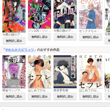
ゾン100～ゾンビになるまでにしたい100のこと～
今際の路のアリス
セックスちゃん 【単行本版】
今際の国のアリス
無料試し読み
無料試し読み
無料試し読み
無料試し読み
「
やわらかスピリッツ
」のおすすめ作品
闇金ウシジマくん外伝 肉蝮伝説
はじめてのセフレ
異世界失格
はじめてのセフレ【単話】
無料試し読み
無料試し読み
無料試し読み
無料試し読み