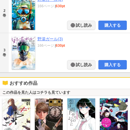
166ページ
|
630pt
2
巻
試し読み
購入する
野湯ガール(3)
166ページ
|
630pt
3
巻
試し読み
購入する
おすすめ作品
この作品を見た人はコチラも見ています