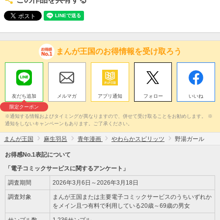
まんが王国のお得情報を受け取ろう
友だち追加
メルマガ
アプリ通知
フォロー
いいね
限定クーポン
※通知する情報およびタイミングが異なりますので、併せて受け取ることをお勧めします。 ※
通知をしないキャンペーンもあります。ご了承ください。
まんが王国
麻生羽呂
青年漫画
やわらかスピリッツ
野湯ガール
お得感No.1表記について
「電子コミックサービスに関するアンケート」
調査期間
2026年3月6日～2026年3月18日
調査対象
まんが王国または主要電子コミックサービスのうちいずれか
をメイン且つ有料で利用している20歳～69歳の男女
サンプル数
1,236サンプル