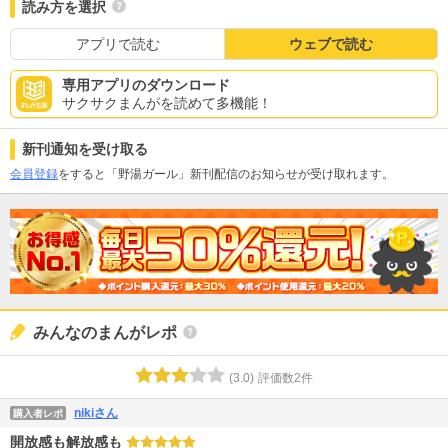
読み方を選択
アプリで読む
ウェブで読む
専用アプリのダウンロード
サクサクまんがを読めて多機能！
新刊通知を受け取る
会員登録
をすると「野湯ガール」新刊配信のお知らせが受け取れます。
みんなのまんがレポ
(
3.0
)
評価数
2
件
nikiさん
購入者レポ
開放感も解放感も