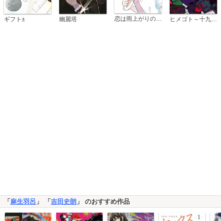
恋は雨上がりのように
ギフト±
幽麗塔
ヒメゴト～十九歳の制服～
「
麻生羽呂
」 「
吉田史朗
」 のおすすめ作品