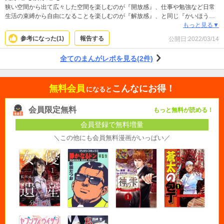
狭い空間から出て広々した空間を楽しむのが『開放感』、仕事や勉強など日常
生活の束縛から自由になることを楽しむのが『解放感』、と同じ『かいほうか
ん』でも状況によって使い分けるそうですが、この漫画ではどちらも楽しめま
もっと見る▼
す。大自然の風景の絵がとてもきれいですし、ちょっと人見知りな主人公も魅
参考になった(
1
)
報告する
公開日:
2022/03/14
力的で好きです。続きが楽しみです。
全てのまんがレポを見る(2件)
無料会員
こんなにお得！
になると
会員限定無料
もっと無料が読める！
会員登録で無料増量
＼この他にも会員無料漫画がいっぱい／