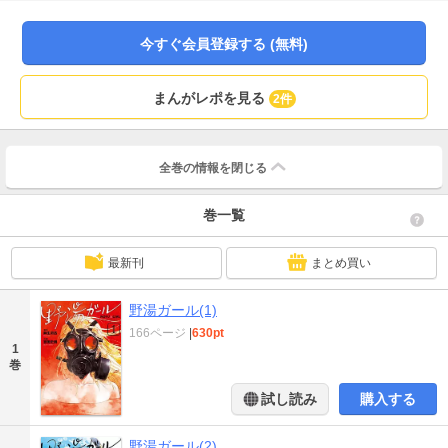
ある、極上の開放感に浴するために―――！
今すぐ会員登録する (無料)
まんがレポを見る
2件
全巻の情報を
閉じる
巻一覧
最新刊
まとめ買い
野湯ガール(1)
166ページ
|
630pt
1
巻
試し読み
購入する
野湯ガール(2)