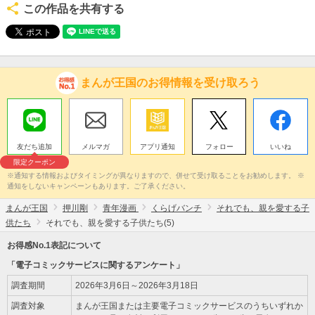
この作品を共有する
まんが王国のお得情報を受け取ろう
友だち追加
メルマガ
アプリ通知
フォロー
いいね
限定クーポン
※通知する情報およびタイミングが異なりますので、併せて受け取ることをお勧めします。 ※
通知をしないキャンペーンもあります。ご了承ください。
まんが王国
押川剛
青年漫画
くらげバンチ
それでも、親を愛する子
供たち
それでも、親を愛する子供たち(5)
お得感No.1表記について
「電子コミックサービスに関するアンケート」
調査期間
2026年3月6日～2026年3月18日
調査対象
まんが王国または主要電子コミックサービスのうちいずれか