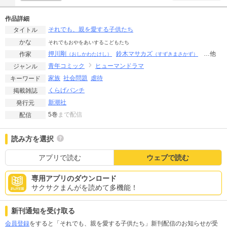
作品詳細
それでも、親を愛する子供たち
タイトル
かな
それでもおやをあいするこどもたち
押川剛
鈴木マサカズ
…他
作家
（おしかわたけし）
（すずきまさかず）
青年コミック
ヒューマンドラマ
ジャンル
家族
社会問題
虐待
キーワード
くらげバンチ
掲載雑誌
新潮社
発行元
5巻
まで配信
配信
読み方を選択
アプリで読む
ウェブで読む
専用アプリのダウンロード
サクサクまんがを読めて多機能！
新刊通知を受け取る
会員登録
をすると「それでも、親を愛する子供たち」新刊配信のお知らせが受