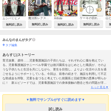
魔法医レクスの変態カルテ
ケーキの切れない非行少年たち
山
ムシバミヒメ
Artiste
無料試し読み
無料試し読み
無料試し読み
無料試し読み
みんなのまんがタグ
タグ編集
あらすじ|ストーリー
育児放棄、虐待……児童養護施設の子供たちは、それぞれ心に傷を抱えてい
る。児童養護施設サニーベル学園では徳川園長をはじめとした職員が、そのよ
うな子供たちと生活を共にしながら、更生を目指し、よりよい生活や人生を過
ごせるようにサポートしている。今回は、前巻の続きで、施設を利用して不正
な助成金を搾取、児童を金づると考えていた前園長と旧経営陣の悪事が明らか
に！ 新エピソードでは、児童養護施設での身体接触の懸念と性の問題が浮上
する――！
もっと見る▼
▼無料でサンプルがすぐに読めます▼
試し読み