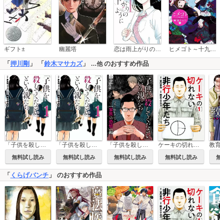
恋は雨上がりのように
ギフト±
幽麗塔
ヒメゴト～十九歳の制服～
「
押川剛
」 「
鈴木マサカズ
」
のおすすめ作品
…他
「子供を殺してください」という親たち【分冊版】
「子供を殺してください」という親たち
ケーキの切れない非行少年たち
「子供を殺してください」という親たち ベストセレクション――「家族の恐怖」編
無料試し読み
無料試し読み
無料試し読み
無料試し読み
「
くらげバンチ
」 のおすすめ作品