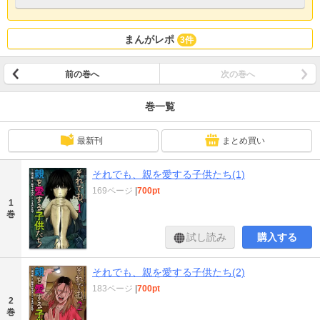
まんがレポ
3件
前の巻へ
次の巻へ
巻一覧
最新刊
まとめ買い
それでも、親を愛する子供たち(1)
169ページ
|
700pt
1
巻
試し読み
購入する
それでも、親を愛する子供たち(2)
183ページ
|
700pt
2
巻