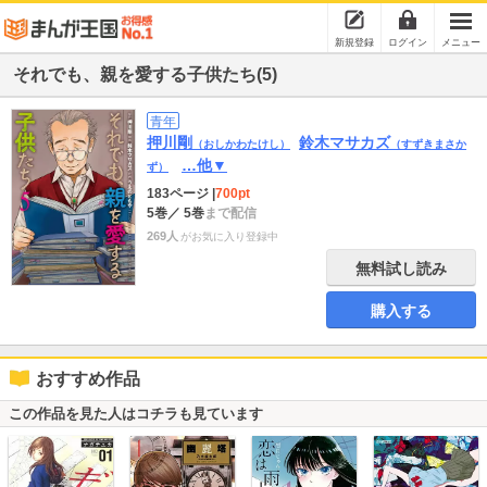
新規登録
ログイン
メニュー
それでも、親を愛する子供たち(5)
青年
押川剛
鈴木マサカズ
（おしかわたけし）
（すずきまさか
…他▼
ず）
183ページ
|
700pt
5巻
／ 5巻
まで配信
269人
がお気に入り登録中
無料試し読み
購入する
おすすめ作品
この作品を見た人はコチラも見ています