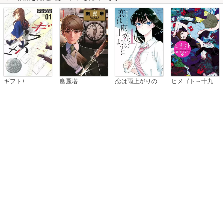
恋は雨上がりのように
ギフト±
幽麗塔
ヒメゴト～十九歳の制服～