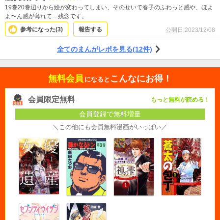
19巻20巻辺りから絵が変わってしまい、そのせいで春子のふわっと感や、ほよ
よ〜ん感が薄れて…残念です。
参考になった(
3
)
報告する
公開日:
2023/12/08
全てのまんがレポを見る(12件)
無料会員
こんなにお得！
になると
会員限定無料
もっと無料が読める！
会員登録で無料増量
＼この他にも会員無料漫画がいっぱい／