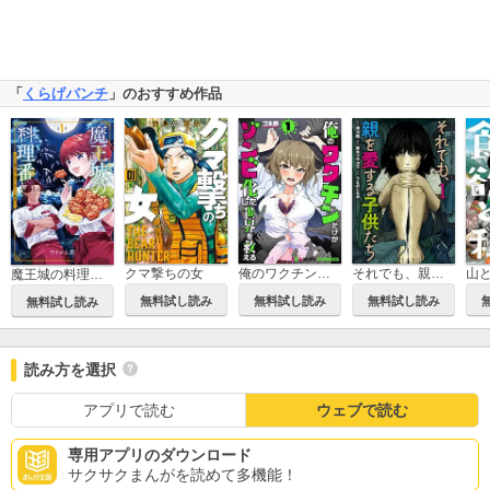
「
くらげバンチ
」のおすすめ作品
クマ撃ちの女
俺のワクチンだけがゾンビ化した世界を救える
それでも、親を愛する子供たち
山
魔王城の料理番 ～コワモテ魔族ばかりだけど、ホワイトな職場です～
無料試し読み
無料試し読み
無料試し読み
無料試し読み
読み方を選択
アプリで読む
ウェブで読む
専用アプリのダウンロード
サクサクまんがを読めて多機能！