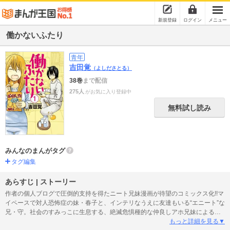
新規登録
ログイン
メニュー
働かないふたり
青年
吉田覚
（よしださとる）
38巻
まで配信
275人
がお気に入り登録中
無料試し読み
みんなのまんがタグ
タグ編集
あらすじ | ストーリー
作者の個人ブログで圧倒的支持を得たニート兄妹漫画が待望のコミックス化!!マ
イペースで対人恐怖症の妹・春子と、インテリなうえに友達もいる“エニート”な
兄・守。社会のすみっこに生息する、絶滅危惧種的な仲良しアホ兄妹によるぐ
ーたら日常漫画。大きい声では言えないけれど、この兄妹ちょっとうらやまし
もっと詳細を見る▼