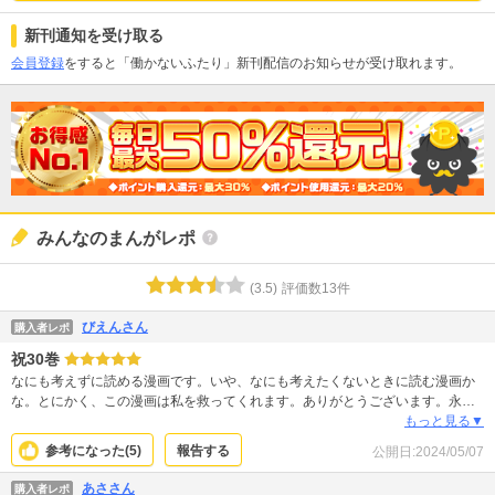
新刊通知を受け取る
会員登録
をすると「働かないふたり」新刊配信のお知らせが受け取れます。
みんなのまんがレポ
(
3.5
)
評価数
13
件
びえんさん
購入者レポ
祝30巻
なにも考えずに読める漫画です。いや、なにも考えたくないときに読む漫画か
な。とにかく、この漫画は私を救ってくれます。ありがとうございます。永遠
に続きますように☆彡
もっと見る▼
参考になった(
5
)
報告する
公開日:
2024/05/07
あささん
購入者レポ