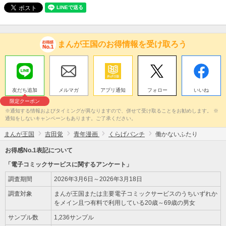
まんが王国のお得情報を受け取ろう
友だち追加
メルマガ
アプリ通知
フォロー
いいね
限定クーポン
※通知する情報およびタイミングが異なりますので、併せて受け取ることをお勧めします。 ※
通知をしないキャンペーンもあります。ご了承ください。
まんが王国
吉田覚
青年漫画
くらげバンチ
働かないふたり
お得感No.1表記について
「電子コミックサービスに関するアンケート」
調査期間
2026年3月6日～2026年3月18日
調査対象
まんが王国または主要電子コミックサービスのうちいずれか
をメイン且つ有料で利用している20歳～69歳の男女
サンプル数
1,236サンプル