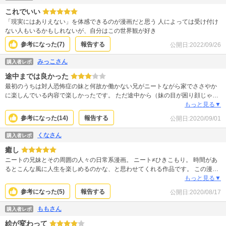
これでいい
「現実にはありえない」を体感できるのが漫画だと思う 人によっては受け付け
ない人もいるかもしれないが、自分はこの世界観が好き
参考になった(
7
)
報告する
公開日:
2022/09/26
みっこさん
購入者レポ
途中までは良かった
最初のうちは対人恐怖症の妹と何故か働かない兄がニートながら家でささやか
に楽しんでいる内容で楽しかったです。 ただ途中から（妹の目が困り顔じゃな
く糸目みたいになってから）周りの人たちにいろいろ物を与えられるわ、妹の
もっと見る▼
性格もどんどん悪くなるわで楽しくなくなってきました。 妹もかなり図太い性
参考になった(
14
)
報告する
公開日:
2020/09/01
格になってるし、対人恐怖症というより単に嫌な奴って感じです。
くなさん
購入者レポ
癒し
ニートの兄妹とその周囲の人々の日常系漫画。 ニート≠ひきこもり。 時間があ
るとこんな風に人生を楽しめるのかな、と思わせてくれる作品です。 この漫画
を読んでからは、平日は目一杯働いて、休日は2人のようなゆるーい生活を楽し
もっと見る▼
んでます。 普段忙しい方におすすめの漫画です。
参考になった(
5
)
報告する
公開日:
2020/08/17
ももさん
購入者レポ
絵が変わって