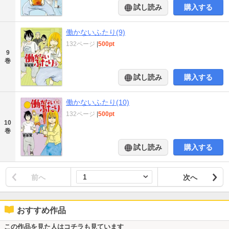
試し読み
購入する
働かないふたり(9)
132ページ
|
500pt
9
巻
試し読み
購入する
働かないふたり(10)
132ページ
|
500pt
10
巻
試し読み
購入する
前へ
次へ
おすすめ作品
この作品を見た人はコチラも見ています