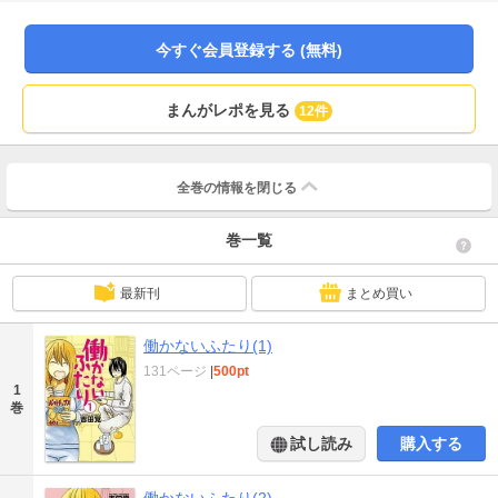
い？
今すぐ会員登録する (無料)
まんがレポを見る
12件
全巻の情報を
閉じる
巻一覧
最新刊
まとめ買い
働かないふたり(1)
131ページ
|
500pt
1
巻
試し読み
購入する
働かないふたり(2)