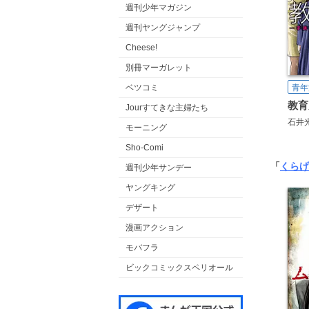
週刊少年マガジン
週刊ヤングジャンプ
Cheese!
別冊マーガレット
ベツコミ
青年
Jourすてきな主婦たち
石井
モーニング
Sho-Comi
「
くらげ
週刊少年サンデー
ヤングキング
デザート
漫画アクション
モバフラ
ビックコミックスペリオール