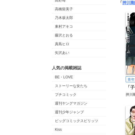
高野苺
「
押川剛
高橋留美子
乃木坂太郎
東村アキコ
藤沢とおる
真島ヒロ
矢沢あい
人気の掲載雑誌
BE・LOVE
青年
ストーリーな女たち
プチコミック
押川
週刊ヤングマガジン
週刊少年ジャンプ
ビッグコミックスピリッツ
Kiss