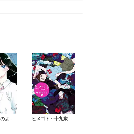
恋は雨上がりのように
ヒメゴト～十九歳の制服～