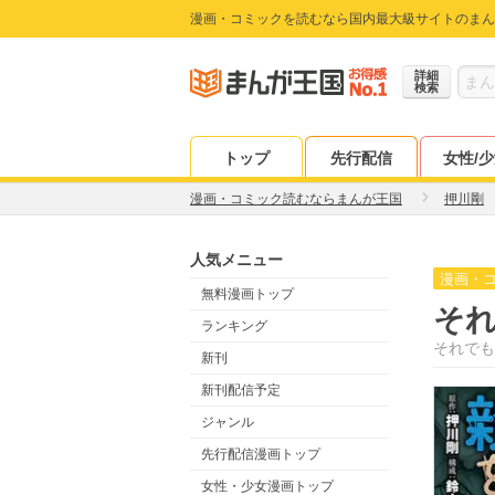
漫画・コミックを読むなら国内最大級サイトのまん
詳細
検索
トップ
先行配信
女性/
漫画・コミック読むならまんが王国
押川剛
人気メニュー
漫画・
無料漫画トップ
そ
ランキング
それでも
新刊
新刊配信予定
ジャンル
先行配信漫画トップ
女性・少女漫画トップ