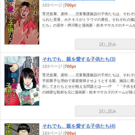
183ページ |
700pt
育児放棄、虐待……児童養護施設の子供たちは、それぞ
られた里香、ホチキスがトラウマの勇也、それぞれの傷
たち』の原作・押川剛と漫画家・鈴木マサカズのチームが
試し読み
それでも、親を愛する子供たち(3)
183ページ |
700pt
育児放棄、虐待……児童養護施設の子供たちは、それぞ
手前勝手な理由で家庭復帰させようとする親、施設に匿
所してきたちとせが抱える問題とは――!? 『「子供
の綿密な取材を元に漫画家・鈴木マサカズのチームが描く問
試し読み
それでも、親を愛する子供たち(4)
183ページ |
700pt