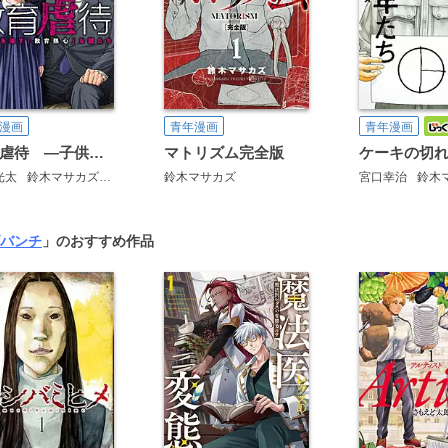
漫画
青年漫画
青年漫画
教育虐待 ―子供を壊す「教育熱心」な親たち
マトリズム完全版
光太
鈴木マサカズ
ワダユウキ
鈴木マサカズ
宮口幸治
鈴木
バンチ
」のおすすめ作品