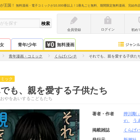
が王国！
無料漫画・電子コミックが10,000冊以上！1冊丸ごと無料、期間限定無料漫画、完結作
ログイン
会員登録
初め
少女
青年/少年
無料漫画
ジャン
青年漫画・コミック
くらげバンチ
それでも、親を愛する子供た
コミック
れでも、親を愛する子供たち
おやをあいするこどもたち
著者・作者
押川剛
（
う
ず）
掲載雑誌
くらげ
発行元
新潮社