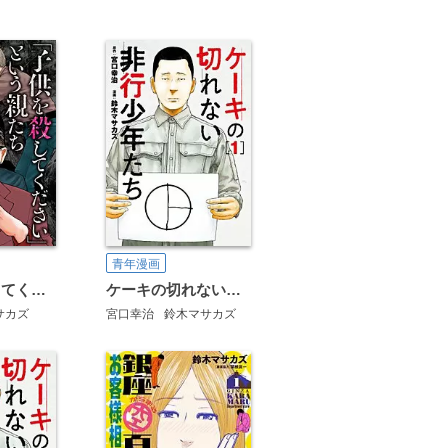
青年漫画
「子供を殺してください」という親たち ベストセレクション――「家族の恐怖」編
ケーキの切れない非行少年たち
サカズ
宮口幸治
鈴木マサカズ