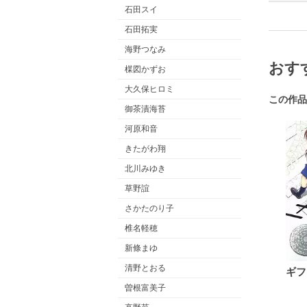
石田スイ
石田拓実
海野つなみ
おす
楳図かずお
大久保ヒロミ
この作品
御茶漬海苔
河原和音
きたがわ翔
北川みゆき
草野誼
さかたのり子
椎名軽穂
新條まゆ
清野とおる
ギフ
曽根富美子