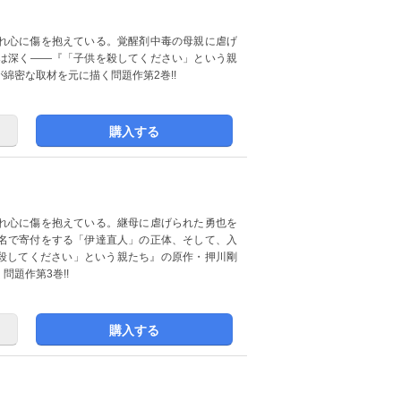
れ心に傷を抱えている。覚醒剤中毒の母親に虐げ
は深く――『「子供を殺してください」という親
綿密な取材を元に描く問題作第2巻!!
購入する
れ心に傷を抱えている。継母に虐げられた勇也を
名で寄付をする「伊達直人」の正体、そして、入
を殺してください」という親たち』の原作・押川剛
題作第3巻!!
購入する