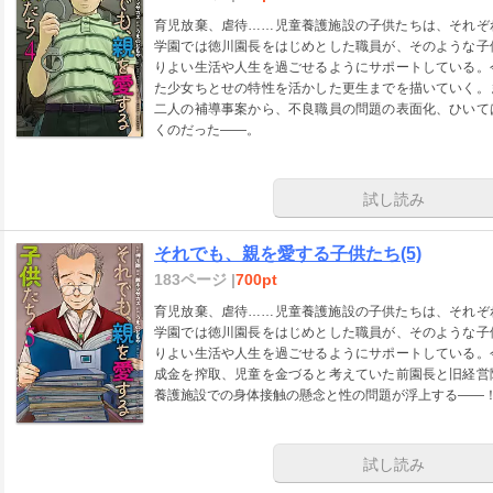
育児放棄、虐待……児童養護施設の子供たちは、それぞ
学園では徳川園長をはじめとした職員が、そのような子
りよい生活や人生を過ごせるようにサポートしている。
た少女ちとせの特性を活かした更生までを描いていく。
二人の補導事案から、不良職員の問題の表面化、ひいて
くのだった――。
試し読み
それでも、親を愛する子供たち(5)
183ページ |
700pt
育児放棄、虐待……児童養護施設の子供たちは、それぞ
学園では徳川園長をはじめとした職員が、そのような子
りよい生活や人生を過ごせるようにサポートしている。
成金を搾取、児童を金づると考えていた前園長と旧経営
養護施設での身体接触の懸念と性の問題が浮上する――
試し読み