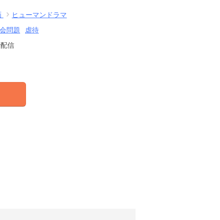
画
ヒューマンドラマ
会問題
虐待
で配信