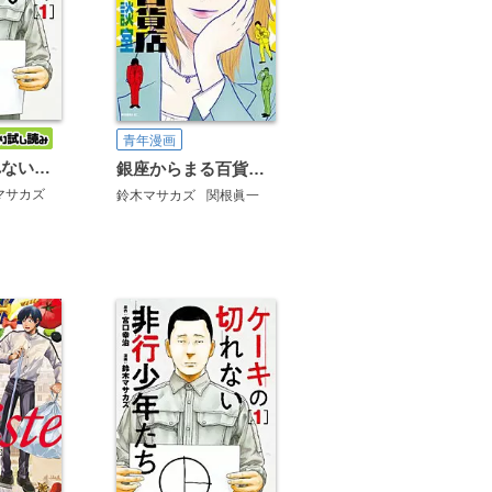
青年漫画
ケーキの切れない非行少年たち【分冊版】
銀座からまる百貨店お客様相談室
マサカズ
鈴木マサカズ
関根眞一