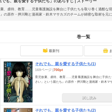
れでも、親を愛する子供たち」のあらすじ | ストーリー
放棄、虐待、教育……児童養護施設を舞台に子供たちを取り巻く過酷な
』の原作・押川剛と漫画家・鈴木マサカズのチームが綿密な取材を元に描
巻一覧
最新刊
それでも、親を愛する子供たち(1)
169ページ |
700pt
育児放棄、虐待、教育……児童養護施設を舞台に子供た
さい」という親たち』の原作・押川剛と漫画家・鈴木マサ
試し読み
それでも、親を愛する子供たち(2)