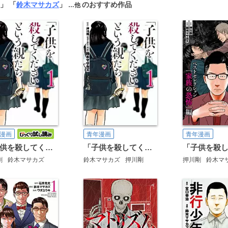
」 「
鈴木マサカズ
」
のおすすめ作品
…他
漫画
青年漫画
青年漫画
「子供を殺してください」という親たち【分冊版】
「子供を殺してください」という親たち
剛
鈴木マサカズ
鈴木マサカズ
押川剛
押川剛
鈴木マ