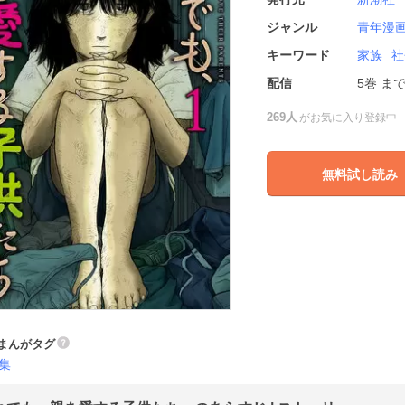
ジャンル
青年漫
キーワード
家族
社
配信
5巻
ま
269人
がお気に入り登録中
無料試し読み
まんがタグ
集