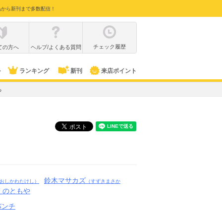
品から新刊まで多数配信！
チェック履歴
ての方へ
ヘルプ/よくある質問
ル
ランキング
新刊
来店ポイント
ち
鈴木マサカズ
おしかわたけし）
（すずきまさか
えのともや
バンチ