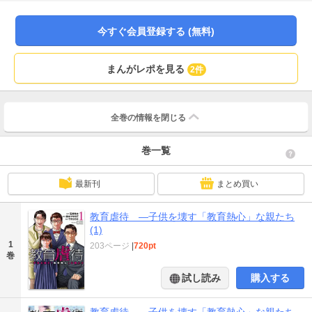
今すぐ会員登録する (無料)
まんがレポを見る
2件
全巻の情報を
閉じる
巻一覧
最新刊
まとめ買い
教育虐待 ―子供を壊す「教育熱心」な親たち
(1)
1
203ページ
|
720pt
巻
試し読み
購入する
教育虐待 ―子供を壊す「教育熱心」な親たち