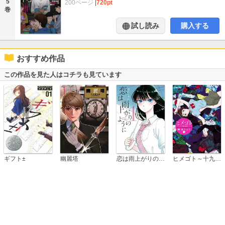
5
200ページ
|
720pt
巻
試し読み
購入する
おすすめ作品
この作品を見た人はコチラも見ています
恋は雨上がりのように
ギフト±
幽麗塔
ヒメゴト～十九歳の制服～