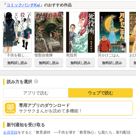
「
コミックバンチKai
」のおすすめ作品
「子供を殺してください」という親たち
怪獣自衛隊
死役所
月かけごはん
無料試し読み
無料試し読み
無料試し読み
無料試し読み
読み方を選択
アプリで読む
ウェブで読む
専用アプリのダウンロード
サクサクまんがを読めて多機能！
新刊通知を受け取る
会員登録
をすると「教育虐待 ―子供を壊す「教育熱心」な親たち」新刊配信