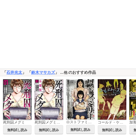
「
石井光太
」 「
鈴木マサカズ
」
のおすすめ作品
…他
ロストファミリー ～日本で一番多い殺人～
死刑囚メグミ
死刑囚メグミ【分冊版】
コールド・ケース 未解決File.1「連続児童自殺事件」
無料試し読み
無料試し読み
無料試し読み
無料試し読み