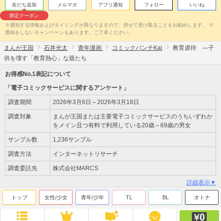
友だち追加
メルマガ
アプリ通知
フォロー
いいね
限定クーポン
※通知する情報およびタイミングが異なりますので、併せて受け取ることをお勧めします。 ※
通知をしないキャンペーンもあります。ご了承ください。
まんが王国
石井光太
青年漫画
コミックバンチKai
教育虐待 ―子
供を壊す「教育熱心」な親たち
お得感No.1表記について
「電子コミックサービスに関するアンケート」
調査期間
2026年3月6日～2026年3月18日
調査対象
まんが王国または主要電子コミックサービスのうちいずれか
をメイン且つ有料で利用している20歳～69歳の男女
サンプル数
1,236サンプル
調査方法
インターネットリサーチ
調査委託先
株式会社MARCS
詳細表示▼
トップ
女性/少女
青年/少年
TL
BL
オトナ