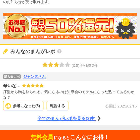
のお知らせが受け取れます。
みんなのまんがレポ
(
3.0
)
評価数
2
件
ジャンヌさん
購入者レポ
辛いな…
序盤から胸を抉られる。気になるのは知導会のモデルになった塾ってあるのか
な？
参考になった(
5
)
報告する
公開日:
2025/02/15
全てのまんがレポを見る(2件)
無料会員
こんなにお得！
になると