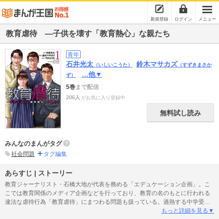
新規登録
ログイン
メニュー
教育虐待 ―子供を壊す「教育熱心」な親たち
青年
石井光太
鈴木マサカズ
（いしいこうた）
（すずきまさか
…他▼
ず）
5巻
まで配信
206人
がお気に入り登録中
無料試し読み
みんなのまんがタグ
社会問題
タグ編集
あらすじ | ストーリー
教育ジャーナリスト・石橋大地が代表を務める「エデュケーション企画」。こ
こでは教育関係のメディア企画などを行っており、教育の名のもとに行われる
違法な虐待行為「教育虐待」にまつわる問題も扱っている。過熱する中学受験
ブームの影響により、石橋のもとには様々な相談が寄せられ――。
もっと詳細を見る▼