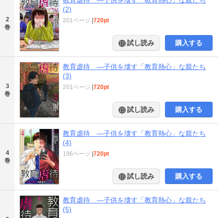
(2)
2
201ページ
|
720pt
巻
試し読み
購入する
教育虐待 ―子供を壊す「教育熱心」な親たち
(3)
3
201ページ
|
720pt
巻
試し読み
購入する
教育虐待 ―子供を壊す「教育熱心」な親たち
(4)
4
196ページ
|
720pt
巻
試し読み
購入する
教育虐待 ―子供を壊す「教育熱心」な親たち
(5)