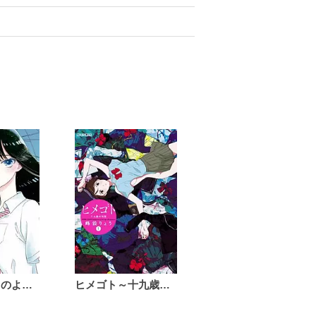
恋は雨上がりのように
ヒメゴト～十九歳の制服～