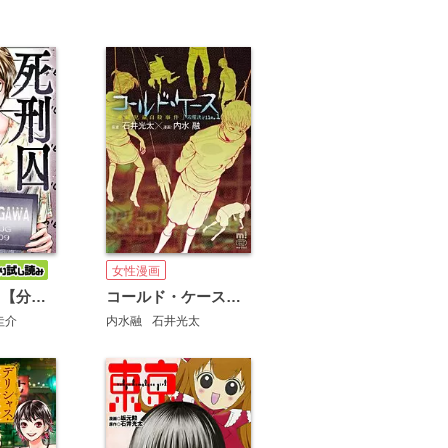
女性漫画
死刑囚メグミ【分冊版】
コールド・ケース 未解決File.1「連続児童自殺事件」
圭介
内水融
石井光太