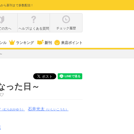
品から新刊まで多数配信！
チェック履歴
ての方へ
ヘルプ/よくある質問
ンル
ランキング
新刊
来店ポイント
～
になった日～
ひ
ウ
石井光太
（むらおかゆう）
（いしいこうた）
店