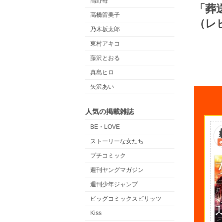
高野苺
「葬
高橋留美子
（レ
乃木坂太郎
東村アキコ
藤沢とおる
真島ヒロ
矢沢あい
人気の掲載雑誌
BE・LOVE
ストーリーな女たち
プチコミック
週刊ヤングマガジン
週刊少年ジャンプ
ビッグコミックスピリッツ
Kiss