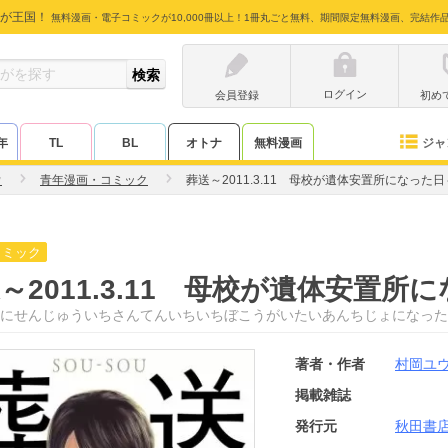
が王国！
無料漫画・電子コミックが10,000冊以上！1冊丸ごと無料、期間限定無料漫画、完結作
ログイン
会員登録
初め
ジャ
年
TL
BL
オトナ
無料漫画
ウ
青年漫画・コミック
葬送～2011.3.11 母校が遺体安置所になった日
コミック
～2011.3.11 母校が遺体安置所
にせんじゅういちさんてんいちいちぼこうがいたいあんちじょになった
著者・作者
村岡ユ
掲載雑誌
発行元
秋田書