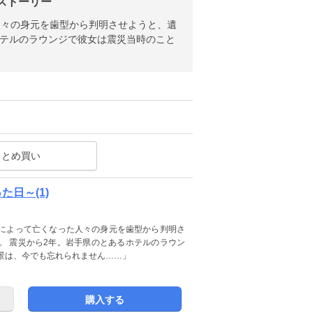
 ストーリー
た人々の身元を歯型から判明させようと、遺
ホテルのラウンジで彼女は震災当時のこと
まとめ買い
た日～(1)
津波によって亡くなった人々の身元を歯型から判明さ
。 震災から2年。岩手県のとあるホテルのラウン
景は、今でも忘れられません……」
購入する