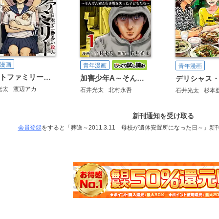
漫画
青年漫画
青年漫画
ロストファミリー ～日本で一番多い殺人～
加害少年A～そんげん寮と行き場を失った子どもたち～
光太
渡辺アカ
石井光太
北村永吾
石井光太
杉本
新刊通知を受け取る
会員登録
をすると「葬送～2011.3.11 母校が遺体安置所になった日～」