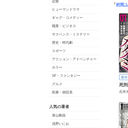
恋愛
「
村岡ユ
ヒューマンドラマ
ギャグ・コメディー
職業・ビジネス
サスペンス・ミステリー
歴史・時代劇
スポーツ
アクション・アドベンチャー
ホラー
SF・ファンタジー
青年
グルメ
死刑
石井
医療・病院系
人気の著者
青山剛昌
浅野いにお