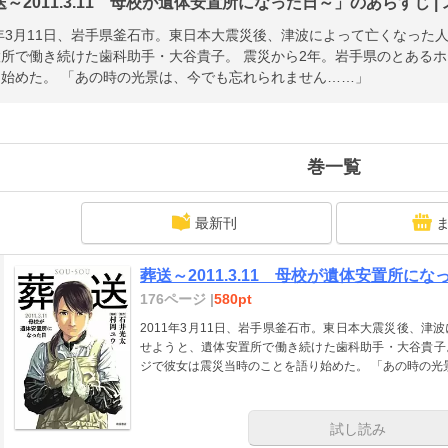
～2011.3.11 母校が遺体安置所になった日～」のあらすじ |
1年3月11日、岩手県釜石市。東日本大震災後、津波によって亡くなっ
置所で働き続けた歯科助手・大谷貴子。 震災から2年。岩手県のとある
始めた。 「あの時の光景は、今でも忘れられません……」
巻一覧
最新刊
葬送～2011.3.11 母校が遺体安置所になっ
176ページ |
580pt
2011年3月11日、岩手県釜石市。東日本大震災後、
せようと、遺体安置所で働き続けた歯科助手・大谷貴子
ジで彼女は震災当時のことを語り始めた。 「あの時の光
試し読み