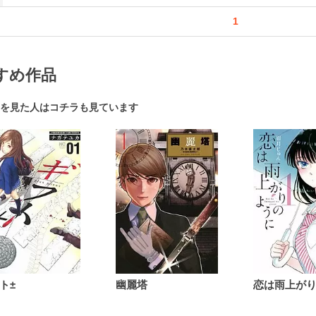
1
すめ作品
を見た人はコチラも見ています
ト±
幽麗塔