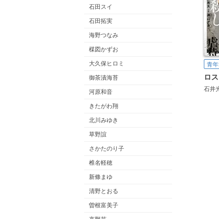
石田スイ
石田拓実
海野つなみ
楳図かずお
大久保ヒロミ
青年
御茶漬海苔
石井
河原和音
きたがわ翔
北川みゆき
草野誼
さかたのり子
椎名軽穂
新條まゆ
清野とおる
曽根富美子