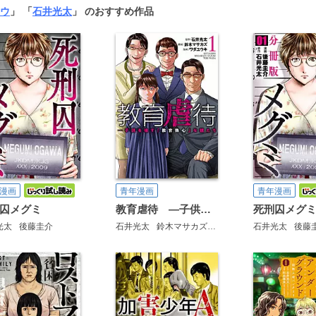
ウ
」 「
石井光太
」 のおすすめ作品
漫画
青年漫画
青年漫画
囚メグミ
教育虐待 ―子供を壊す「教育熱心」な親たち
光太
後藤圭介
石井光太
鈴木マサカズ
ワダユウキ
石井光太
後藤