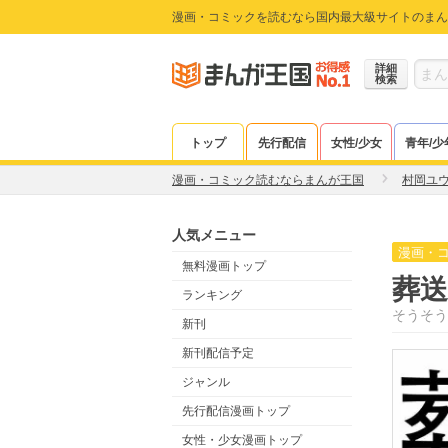
漫画・コミックを読むなら国内最大級サイトのまん
詳細
検索
トップ
先行配信
女性/少女
青年/少
漫画・コミック読むならまんが王国
村岡ユ
人気メニュー
漫画・
無料漫画トップ
葬送
ランキング
そうそう
新刊
新刊配信予定
ジャンル
先行配信漫画トップ
女性・少女漫画トップ