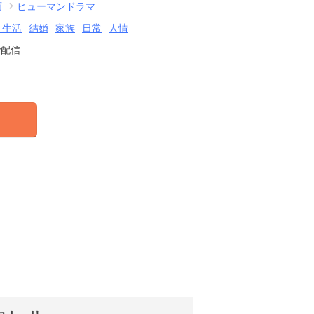
画
ヒューマンドラマ
・生活
結婚
家族
日常
人情
で配信