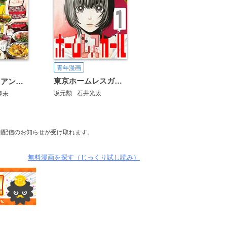
青年漫画
東京ホームレスガール
デリシャス・アンダーグラウンド―国際人材バンクより
坂元勲
石井光太
亜未
新刊配信のお知らせが受け取れます。
無料漫画を探す（じっくり試し読み）