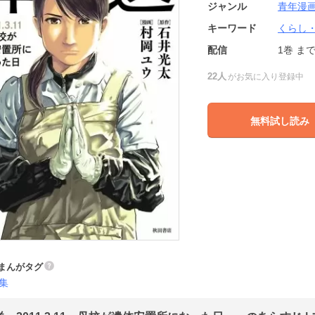
ジャンル
青年漫
キーワード
くらし
配信
1巻
ま
22人
がお気に入り登録中
無料試し読み
まんがタグ
集