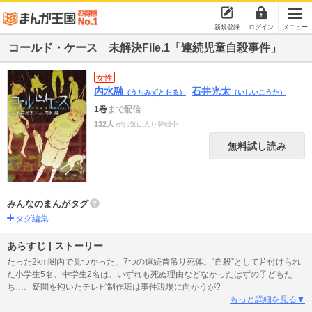
新規登録
ログイン
メニュー
コールド・ケース 未解決File.1「連続児童自殺事件」
女性
内水融
石井光太
（うちみずとおる）
（いしいこうた）
1巻
まで配信
132人
がお気に入り登録中
無料試し読み
みんなのまんがタグ
タグ編集
あらすじ | ストーリー
たった2km圏内で見つかった、7つの連続首吊り死体。“自殺”として片付けられ
た小学生5名、中学生2名は、いずれも死ぬ理由などなかったはずの子どもた
ち…。疑問を抱いたテレビ制作班は事件現場に向かうが?
もっと詳細を見る▼