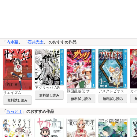
「
内水融
」 「
石井光太
」 のおすすめ作品
アグリッパ-AGRIPPA-
戦国乱破伝 サソリ
アスクレピオス
カ
サエイズム
無料試し読み
無料試し読み
無料試し読み
無料試し読み
「
もっと！
」のおすすめ作品