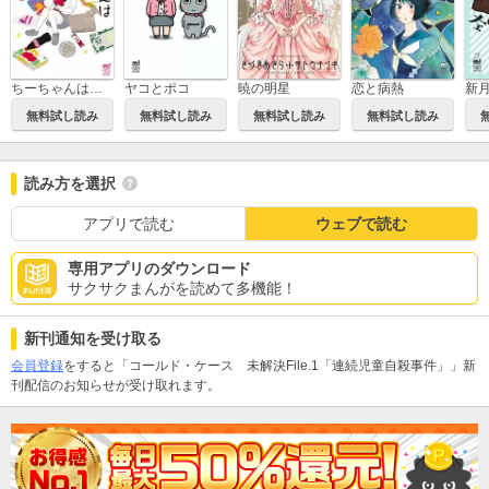
ちーちゃんはちょっと足りない
ヤコとポコ
暁の明星
恋と病熱
新
無料試し読み
無料試し読み
無料試し読み
無料試し読み
読み方を選択
アプリで読む
ウェブで読む
専用アプリのダウンロード
サクサクまんがを読めて多機能！
新刊通知を受け取る
会員登録
をすると「コールド・ケース 未解決File.1「連続児童自殺事件」」新
刊配信のお知らせが受け取れます。