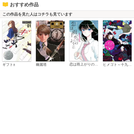
おすすめ作品
この作品を見た人はコチラも見ています
恋は雨上がりのように
ギフト±
幽麗塔
ヒメゴト～十九歳の制服～