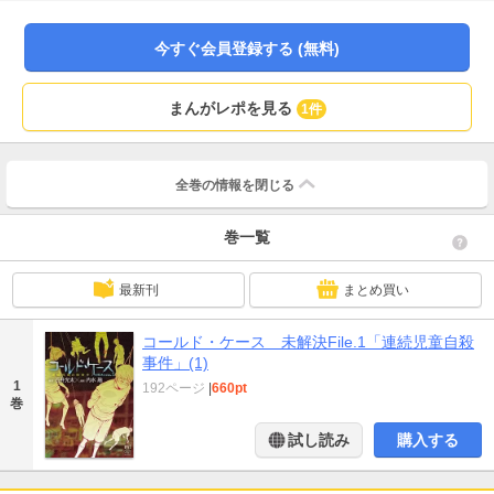
今すぐ会員登録する (無料)
まんがレポを見る
1件
全巻の情報を
閉じる
巻一覧
最新刊
まとめ買い
コールド・ケース 未解決File.1「連続児童自殺
事件」(1)
1
192ページ
|
660pt
巻
試し読み
購入する